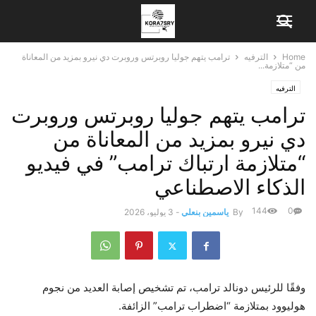
Home
الترفيه
ترامب يتهم جوليا روبرتس وروبرت دي نيرو بمزيد من المعاناة
من “متلازمة...
الترفيه
ترامب يتهم جوليا روبرتس وروبرت
دي نيرو بمزيد من المعاناة من
“متلازمة ارتباك ترامب” في فيديو
الذكاء الاصطناعي
144
0
By
ياسمين بنعلي
-
3 يوليو، 2026
وفقًا للرئيس دونالد ترامب، تم تشخيص إصابة العديد من نجوم
هوليوود بمتلازمة “اضطراب ترامب” الزائفة.