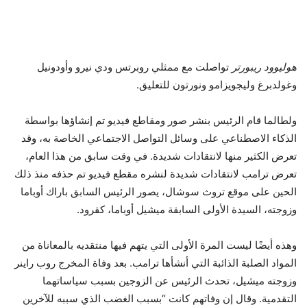
هوليوود ريبورتر
تواصلت مع ممثلي روبرتس ودي نيرو وأودونيل
وغولدبرغ وليجويزامو ونورتون للتعليق.
ولطالما قام الرئيس بنشر صور ومقاطع فيديو تم إنشاؤها بواسطة
الذكاء الاصطناعي على وسائل التواصل الاجتماعي الخاصة به، وقد
تعرض الكثير منها لانتقادات شديدة. في وقت سابق من هذا العام،
تعرض ترامب لانتقادات شديدة لنشره مقطع فيديو تم حذفه منذ ذلك
الحين على موقع تروث سوشال، يصور الرئيس السابق باراك أوباما
وزوجته، السيدة الأولى السابقة ميشيل أوباما، كقرود.
وهذه أيضًا ليست المرة الأولى التي يتهم فيها منتقديه بالمعاناة من
المواد الصلبة الذائبة التي أنشأها ترامب. بعد وفاة المخرج روب راينر
وزوجته ميشيل، تحدث الرئيس عن الزوجين بسبب سياساتهما
التقدمية. وقال إن وفاتهم كانت “بسبب الغضب الذي سببه للآخرين