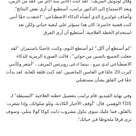
وقال أودونيل المزيف: “لقد كنت أعاني منذ أكثر من عقد من الزمن،
وبعد الاستماع إلى الدكتور ترامب، أستطيع أن أرى بعض النتائج”.
وأضاف غولدبرغ الذي أنشأه الذكاء الاصطناعي: “اعتقدت حقًا أنني
كنت قضية خاسرة؛ كان هذا سيؤثر علي لبقية حياتي ولكن بعد
استخدام الخطة العلاجية، أستطيع أن أرى الفرق
“لم أستطع أن آكل.” لم أستطع النوم، وكنت غاضبًا باستمرار. “لقد
جعلت الجميع بائسين من حولي” ، قالت الصورة الرمزية للذكاء
الاصطناعي لدي نيرو ، بينما ادعى روبرتس المزيف ، “أشعر وكأنني
كبرت 20 عامًا في العامين الماضيين. لقد كنت قلقة للغاية. لقد بدأت
حقًا في القلق بشأن مستقبلي
وفي نهاية الفيديو، قام ترامب بتفصيل خطته العلاجية “البسيطة” لـ
TDS الوهمي. قال: “أوقف الأخبار الكاذبة، وتلو صلواتك، وإذا شعرت
بالقلق، فما عليك سوى تناول مشروب دايت كوكا كولا مثلي، وسوف
ترى فرقا ملحوظا في حياتك”.