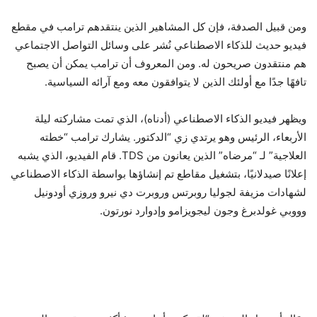
ومن قبيل الصدفة، فإن كل المشاهير الذين ينتقدهم ترامب في مقطع
فيديو حديث للذكاء الاصطناعي نُشر على وسائل التواصل الاجتماعي
هم منتقدون صريحون له. ومن المعروف أن ترامب يمكن أن يصبح
تافهًا جدًا مع أولئك الذين لا يتوافقون معه ومع آرائه السياسية.
ويظهر فيديو الذكاء الاصطناعي (أدناه)، الذي تمت مشاركته ليلة
الأربعاء، الرئيس وهو يرتدي زي “الدكتور. يشارك ترامب “خطته
العلاجية” لـ “مرضاه” الذين يعانون من TDS. قام الفيديو، الذي يشبه
إعلانًا صيدلانيًا، بتشغيل مقاطع تم إنشاؤها بواسطة الذكاء الاصطناعي
لشهادات مزيفة لجوليا روبرتس وروبرت دي نيرو وروزي أودونيل
وووبي غولدبرغ وجون ليجويزامو وإدوارد نورتون.