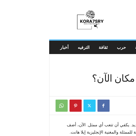
K
o
r
a
7
s
r
حرب
ثقافة
الترفيه
أخبار
y
مكان الآن؟
د. يكفي أن تتعب أي ممثل. الآن، أضف
لممثلة والمغنية الإنجليزية إيلا هانت.