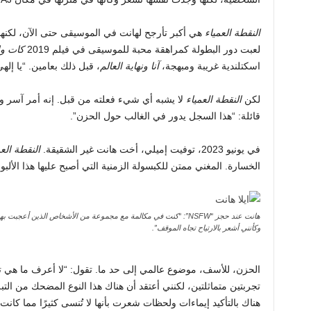
النقطة العمياء
هي أكبر تأرجح لهانت في الموسيقى حتى الآن، لكنها 
لعبت دور البطولة كمراهقة محبة للموسيقى في فيلم 2019
كات وا
اسكتلندية غريبة ومبهجة،
آنا ونهاية العالم
، قبل ذلك بعامين. “يا إل
لكن
النقطة العمياء
لا يشبه أي شيء فعلته من قبل. إنه أمر آسر و
قائلة: “هذا السجل يدور في الغالب حول الحزن”.
في يونيو 2023، توفيت إميلي، أخت هانت غير الشقيقة.
النقطة العم
الخسارة. المغني ممتن للكبسولة الزمنية التي أصبح عليها هذا الألبو
هانت عند حجز “NSFW”: “كنت في مكالمة مع مجموعة من الأشخاص الذين أع
وكأنني أشعر بالارتياح تجاه الموقف”.
الحزن، للأسف، موضوع عالمي إلى حد ما. تقول: “لا أعرف ما هي تجر
تجربتين متماثلتين، لكنني أعتقد أن هناك هذا النوع المضحك من التب
هناك بالتأكيد إيماءات ولحظات شعرت بأنها لا تُنسى كثيرًا مما ك