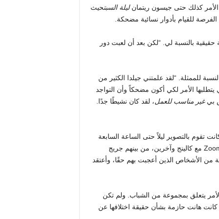
 الأمر كذلك حتى جيسون ريتمان
ليلة السبت
حيث
 الفرصة للقيام بأدوار نسائية مضحكة.
s] تعترف بأنها منطقة راحة حقيقية بالنسبة لي. “لكن بعد أن لعبت دور
لنسبة للممثلة. “لقد علمتني جيلدا الكثير من
ي يتطلبها الأمر لكي أكون مضحكاً وأن التواجد
ص بي
غير مناسب للعمل
، لقد كان نشيطًا جدًا.
انت تقوم بالتصوير ليلاً حتى الساعة السابعة
صباحًا، وحصلت على ساعتين فقط من النوم وقفزت إلى مكالمة Zoom مع كالينج وآخرين، من بينهم جريج
ة من الأشخاص الذين أعجبت بهم حقًا، وأعتقد
لأمر يتعلق بمجموعة من الشباب. ولم تكن
انت هانت حازمة بشأن حقيقة اختلافها عن