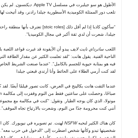
الأطول هو سو جيلبرت في مسلسل Apple TV.
ديكنسون
. لم يكن
تلعب دور الممثلة الكوميدية الأسطورية جيلدا رادنر، وقد أتيحت لها
“سأكون كاذبا إذا لم أقل ذلك [toic roles
جيلدا، شعرت أن لدي ثقة أكبر في مجال الكوميديا”.
اللعب
ساترداي نايت لايف
يبدو أن الأيقونة قد غيرت قواعد اللعبة با
الناحية الفنية. يقول هانت: “لقد تعلمت الكثير عن مقدار الطاقة الت
فيه هو بمثابة حيوية للجسم بالكامل”. “عندما صنعت الشريط الخا
لقد كنت أرمي الطلاء على الحائط وأنا أرتدي قبعتي جيلدا
عندما التقت هانت بكالينج في العرض، كانت تصور فيلمًا أيضًا. لقد ك
موتولا، الذي كان يوجه الطيار. وتقول: “كنت في مكالمة مع مجموع
أنني كنت محرومة جدًا من النوم، وشعرت بالارتياح تجاه الموقف”.
كان هناك الكثير لنحبه
NSFW
لهنت. تم تصويره في نيويورك. كان ا
شخصيتها تبدو وكأنها شخص اضطرت إلى “الدخول في حرب معه”. ك
الشخصية، لكنها وجدت نفسها تشعر وكأنها في منزلها في مكان AJ.