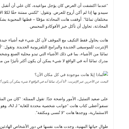
“عندما اكتشفت أن العرض كان يؤجل مواعيده، كان علي أن أتقبل أن ه
سيبدو بها إذا لم أكن أروج للعرض. وتقول: “لكنني ممتنة حقًا لكلا ا
مختلفان تمامًا”. أوقفت هانت المحادثة مؤقتًا – قطتها المحبوبة
المحادثة، تحاول أن تأكل خبز الأفوكادو المحمص.
هانت يحاول فقط التكيف مع الموقف لأن كل شيء فيه أشياء جيدة. 
الإنترنت للموسيقى الجديدة والبرامج التلفزيونية الجديدة. وتقول: 
تمامًا من الأشياء، بما في ذلك الأشياء التي تبدو محلية الصنع وشخ
مدرك تمامًا أنه في الواقع لا شيء يمكن أن يكون أكثر تأثيرًا من مجر
البحث عن الآخرين عبر الإنترنت: “أنا أدرك تمامًا أنه في الواقع لا شيء يمكن أن يكون أكث
على صعيد التمثيل، الأمور واضحة جدًا. تقول الممثلة: “كان من المث
نسفو’
أعطى كتاب ه
الاستثمارية، ووجدها هانت “لا تُنسى ومكثفة”.
طوال حياتها المهنية، وجدت هانت نفسها في دور الأشخاص الهادئين و