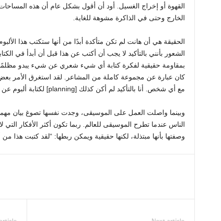
القهوة أو إخراج الغسيل. أود أن أقول بشكل عام أن هذه المساحات ي
الخارج وحتى في الذاكرة مشوهة للغاية.
الحقيقة هي أن هانت لم تكن متأكدة أبدًا من أنها ستكتب هذا الألب
الشعور بأنني بالتأكيد لا يجب أن أكتب عن هذا قبل أن أبدأ في الك
بمقاومة حقيقية لفكرة كتابة أي شيء شعري عن شيء يبدو مظلمًا لل
كان عبارة عن مجموعة كاملة من المشاعر. لقد استغرق الأمر بعض ا
مع أي شخص. أنا بالتأكيد لم أكن كذلك [planning] لكتابة ألبوم عن تجربة حزني وطرحه للعالم
وبينما واصلت العمل على الموسيقى، وجدت نفسها تصوغ بيان مهم
الناس عندما تطرح الموسيقى للعالم. ربما تكون أكثر الأفكار التي ل
وصفتها بأنها مبتذلة، لكنها حقيقية ويمكن ربطها: “لقد كتبت هذا من 
article
Next article