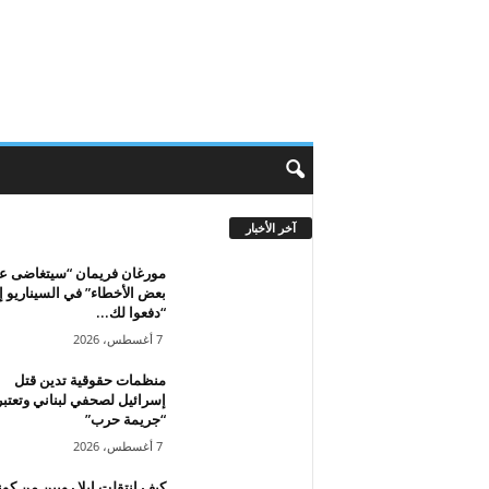
آخر الأخبار
مورغان فريمان “سيتغاضى ع
بعض الأخطاء” في السيناريو إ
“دفعوا لك...
7 أغسطس، 2026
منظمات حقوقية تدين قتل
إسرائيل لصحفي لبناني وتعتبر
“جريمة حرب”
7 أغسطس، 2026
كيف انتقلت إيلا روبين من كون