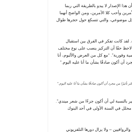
ذا الإصدار لا يبدو بالطريقة التي ربما
لأمرين وأحب كلا الأمرين، ومن الواضح أنهما
 بشكل موضوعي، والتي تتسكع حول حجرها طوال
لقد كانت تفكر في الفرق بين استقبال
“ألاحظ حقًا أن التركيز ينصب على نوع مختلف
صية وفورية”. “مع كل من العرض والألبوم، أنا
د أن أكون صادقًا بشأن ما أنا عليه اليوم.”
ر تأثيرًا من مجرد أن أكون صادقًا بشأن ما أنا عليه اليوم.”
ير بالنسبة لي أن أكون جزءًا من شعر ميندي”.
انت “جوانب شخصية محددة للغاية” لـ AJ، وهو محلل في السنة الأولى في أحد البنوك
الرواقيين – ولا يزال دورها التلفزيوني