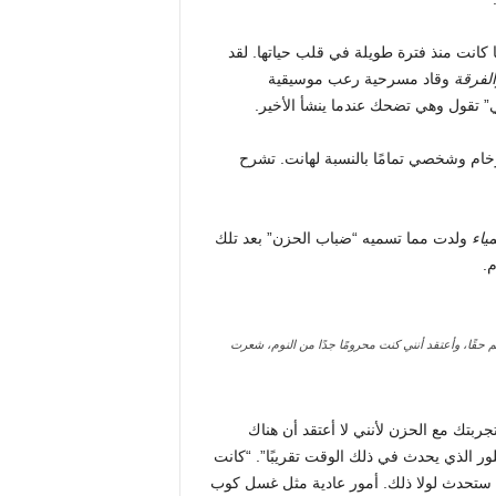
كانت منذ فترة طويلة في قلب حياتها. لقد
لفرقة
وقاد مسرحية رعب موسيقية
هي” تقول وهي تضحك عندما ينشأ الأخير.
خام وشخصي تمامًا بالنسبة لهانت. تشرح
ياء
ولدت مما تسميه “ضباب الحزن” بعد تلك
م.
جبت بهم حقًا، وأعتقد أنني كنت محرومًا جدًا من النوم، شعرت
بتك مع الحزن لأنني لا أعتقد أن هناك
لور الذي يحدث في ذلك الوقت تقريبًا”. “كانت
انت ستحدث لولا ذلك. أمور عادية مثل غسل كوب