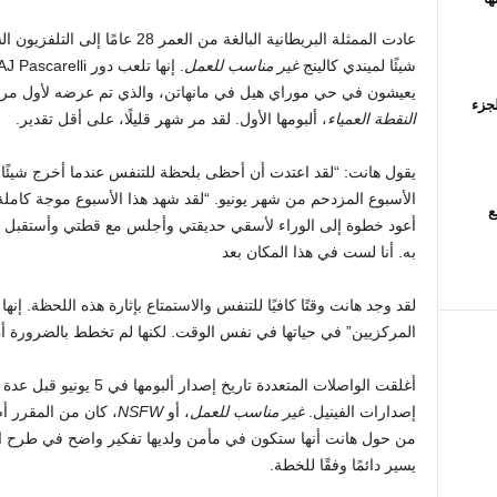
شيئًا لميندي كالينج
غير مناسب للعمل
. إنها تلعب دور AJ Pascarelli في
يعيشون في حي موراي هيل في مانهاتن، والذي تم عرضه لأول مرة في 2 يونيو. وبعد ثلاثة أيام، أ
لجزء
النقطة العمياء
، ألبومها الأول. لقد مر شهر قليلًا، على أقل تقدير.
يقول هانت: “لقد اعتدت أن أحظى بلحظة للتنفس عندما أخرج شيئًا 
الأسبوع المزدحم من شهر يونيو. “لقد شهد هذا الأسبوع موجة كاملة
ع
أعود خطوة إلى الوراء لأسقي حديقتي وأجلس مع قطتي وأستقبل 
به. أنا لست في هذا المكان بعد
لقد وجد هانت وقتًا كافيًا للتنفس والاستمتاع بإثارة هذه اللحظة. إنه
المركزيين” في حياتها في نفس الوقت. لكنها لم تخطط بالضرورة أ
أغلقت الواصلات المتعددة تار
إصدارات الفينيل.
غير مناسب للعمل
، أو
NSFW
، كان من المقرر أص
من حول هانت أنها ستكون في مأمن ولديها تفكير واضح في طرح الأ
يسير دائمًا وفقًا للخطة.