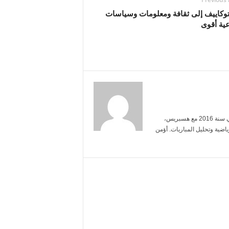
توكاييف إلى ثقافة ومعلومات وسياسات
عية أقوى
أنا ياسمين بنعلي، خريجة الإعلام من جامعة محمد الخامس. بدأت العمل الصحفي سنة 2016 مع هسبريس،
ضية وتحليل المباريات. أؤمن