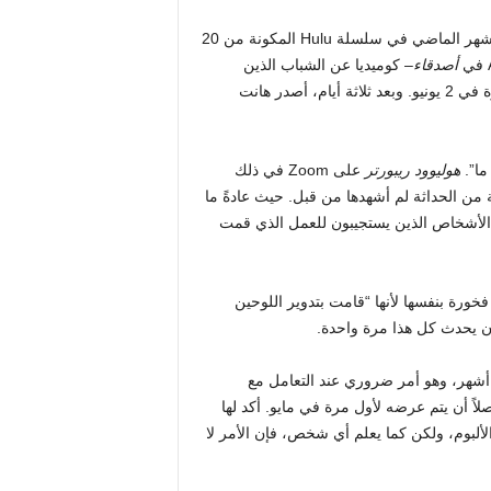
عادت الممثلة البريطانية البالغة من العمر 28 عامًا إلى التلفزيون الشهر الماضي في سلسلة Hulu المكونة من 20
أصدقاء
– كوميديا ​​عن الشباب الذين
صدر هانت
ما”.
هوليوود ريبورتر
على Zoom في ذلك
 من الحداثة لم أشهدها من قبل. حيث عادةً ما
الأشخاص الذين يستجيبون للعمل الذي قمت
ا فخورة بنفسها لأنها “قامت بتدوير اللوحين
ن يحدث كل هذا مرة واحدة.
يخ إصدار ألبومها في 5 يونيو قبل عدة أشهر، وهو أمر ضروري عند التعامل مع
لاً أن يتم عرضه لأول مرة في مايو. أكد لها
لبوم، ولكن كما يعلم أي شخص، فإن الأمر لا