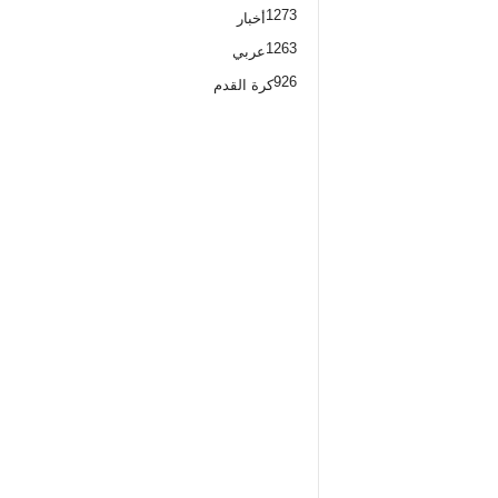
1273
أخبار
1263
عربي
926
كرة القدم