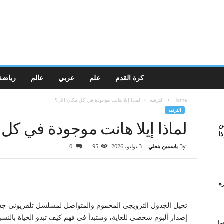
كرة القدم
علم
عربي
عالم
رياضة
Home
الترفيه
لماذا إيلا هانت موجودة في كل مكان الآن؟
الترفيه
لماذا إيلا هانت موجودة في كل 
ن
ذا
By
ياسمين بنعلي
-
3 يوليو، 2026
95
0
ه
تخيل الجدول الترويجي المحموم والمتواصل لمسلسل تلفزيوني جدي
إصدار ألبوم شخصي للغاية، وستبدأ في فهم كيف تبدو الحياة بالنسبة ل
ها