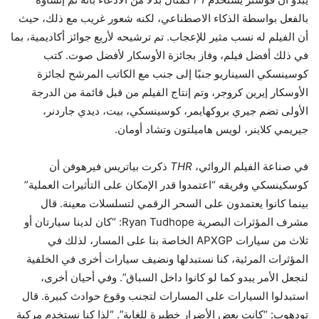
بالفعل بواسطة الذكاء الاصطناعي، لكنه شعور غريب مع ذلك، حيث
أن الفيلم له نسب مثير للإعجاب. تم ترشيحه لأربع جوائز أكاديمية، بما
في ذلك أفضل فيلم، وفاز بجائزة الأوسكار لأفضل صوت. كتب
كوسينسكي السيناريو جنبًا إلى جنب مع الكاتب المرشح لجائزة
الأوسكار إيرين كروجر، وتم إنتاج الفيلم من قبل قائمة من الدرجة
الأولى تضم جيري بروكهايمر، كوسينسكي، بيت، ديدي جاردنر،
جيريمي كلاينر، لويس هاميلتون وتشاد أومان.
في صناعة الفيلم الروائي،
THR
ذكرت بياتريس فيرهوفن أن
كوسكينسكي وفريقه “اعتمدوا قدر الإمكان على التأثيرات العملية”
بينما كانوا يعتمدون على السحر الرقمي لتسلسلات معينة. قال
مشرف المؤثرات البصرية Ryan Tudhope: “كان لدينا سيارتان أو
ثلاث من سيارات APXGP الخاصة بنا على المسار، لذلك في
المؤثرات المرئية، كنا نستبدلها ونضيف سيارات أخرى في الخلفية
لنجعل الأمر يبدو كما لو كانوا داخل السباق”. وفي أحيان أخرى،
استبدلوا السيارات على المسارات لتجنب وقوع حوادث كبيرة. قال
تودهوب: “كانت بعض الأضرار خطيرة للغاية”. “لذا كنا نستخدم مركبة