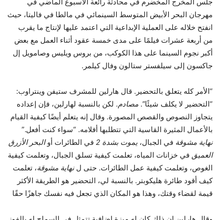
جلس المخرج المخضرم في محادثة رائعة الأسبوع الماضي في
مهرجان البحر الأبيض المتوسط ​​السينمائي في مالطا في فاليتا، حيث
انفتح خلاله على العملية الإبداعية التي اعتمد عليها لإنتاج ما يقرب
من أربعة عشرات فيلمًا على مدى خمسة عقود أثناء العمل مع بعض
أكبر نجوم السينما على هذا الكوكب، من بروس ويليس وصامويل إل
جاكسون إلى سيلفستر ستالون وفال كيلمر.
“الأمر كله يتعلق بالتحضير. قال هارلين للمشرف ستيفن وينتراوب:
“التحضير لا يكلف شيئًا”.
مصادم
. لكن بالنسبة لهارلين، فإن إعداده
يتجاوز النصوص والقصص المصورة. وقال إنه يتعلم أيضًا كيفية القيام
بالأعمال المثيرة القاسية التي تتطلبها أفلامه. “سواء كنت أفعل.”
نهاية مشوقة
في الجبال،
يموت بشدة 2
في الطائرات أو
البحر الأزرق
العميق
في خزانات المياه، تعلمت كيفية تسلق الجبال، وتعلمت كيفية
الغوص، وتعلمت كيفية عمل الطائرات. حتى ل
نهاية مشوقة
، تعلمت
كيف أقود طائرة هليكوبتر. بالنسبة لي، التحضير هو الطريقة الأكثر
قيمة لقضاء وقتك، وهذا هو المكان الذي تجعل فيه نفسك جاهزًا حقًا
وقال هارلين إن ذلك كان له ميزة إضافية تتمثل في السماح له بالفوز