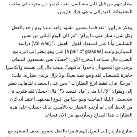
مطاردتهم من قبل قاتل متسلسل. لعب كيلمر دور مدرب في مكتب
التحقيقات الفيدرالي يدعى جيك هاريس.
يتذكر هارلين: “لقد قمنا بتصوير مشهد واحد لمدة يوم واحد بالفعل
وكل شيء سار على ما يرام”. “ثم كان اليوم الثاني من نفس
التسلسل وأنا على استعداد لقول” العمل “.” [Val was] دراسة
السيناريو ولديه [a pair of glasses] على وهو ينظر إلى البرنامج
النصي. قال مساعد المخرج الأول: “حسنًا، نحن مستعدون للذهاب،
يرجى من الجميع أن يأخذوا أماكنهم”. يذهب فال إلى بصمته والكاميرا
جاهزة للتشغيل. لقد وضع نصه بعيدًا، ولا يزال يرتدي نظارته. قلت:
“مرحبًا، فال، فقط انزع النظارات.” نحن على استعداد للذهاب. ينظر
إلي ويقول: “لا”. أنا مثل، “ماذا تقصد لا؟” قال: حسنًا، لقد فكرت في
شخصيتي الليلة الماضية وهو حقًا من النوع المجتهد. أعتقد أنه كان
من الخطأ أنني لم أرتدي النظارات بالأمس. لذلك حصلت على هذه
النظارات هذا الصباح وسأرتديها من الآن فصاعدا
سارع هارلين إلى القول إنهم قاموا بالفعل بتصوير نصف المشهد مع