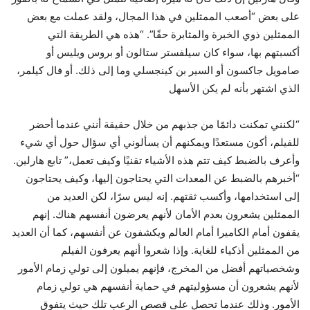
على بعض “أصعب الممثلين في هذا المجال، ولقد عملت مع بعض
الممثلين ذوي الخبرة والمثابرة حقًا”. “هذه هي الطريقة التي
أكسبتهم بها، سواء كان سيلفستر ستالون أو بروس ويليس أو
صامويل جاكسون أو السير بن كينجسلي وما إلى ذلك. أو فال كيلمر،
الذي اشتهر بأنه لم يكن الأسهل
“لكنني تمكنت دائمًا من جذبهم من خلال حقيقة أنني عندما أحضر
للفيلم، أكون مستعدًا ويمكنهم أن يسألوني أي سؤال حول أي شيء
وأعرف بالضبط كيف تتم هذه الأشياء تقنيًا وكيف تعمل،” تابع هارلين.
“أخبرهم بالضبط عن المعدات التي يحتاجون إليها، وكيف يحتاجون
إلى استخدامها، وأكسب ثقتهم. إنه ليس سرًا، لكن العديد من
الممثلين يشعرون بعدم الأمان لأنهم يعرضون أنفسهم هناك. إنهم
يقفون أمام الكاميرا أمام العالم ويكشفون عن أنفسهم، كما أن العديد
من الممثلين أذكياء للغاية. وإذا شعروا أنهم يعرفون الفيلم
وشخصياتهم أفضل من المخرج، فإنهم يميلون إلى تولي زمام الأمور
لأنهم يشعرون أن مسؤوليتهم في حماية أنفسهم هي تولي زمام
الأمور. وذلك عندما تحصل على قصص الرعب تلك حيث يتفوق