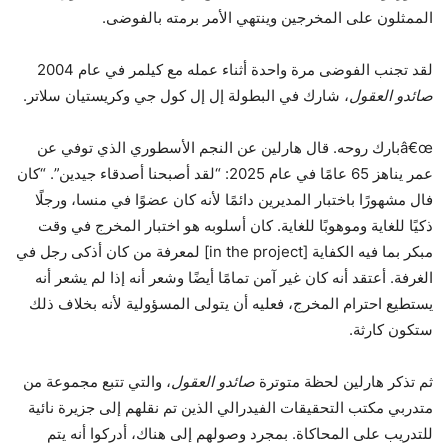
الممثلون على المخرجين وينتهي الأمر برمته بالفوضى.
لقد تجنب الفوضى مرة واحدة أثناء عمله مع كيلمر في عام 2004
صائدو العقول
، شارك في البطولة إل إل كول جي وكريستيان سلاتر.
â€œبارك روحه. قال هارلين عن النجم الأسطوري الذي توفي عن
عمر يناهز 65 عامًا في عام 2025: “لقد أصبحنا أصدقاء جيدين”. “كان
فال مشهورًا باختبار المديرين دائمًا لأنه كان عضوًا في منسا، ورجلًا
ذكيًا للغاية وموهوبًا للغاية. كان أسلوبه هو اختبار المخرج في وقت
مبكر بما فيه الكفاية [in the project] لمعرفة من كان أذكى رجل في
الغرفة. أعتقد أنه كان غير آمن تمامًا أيضًا وشعر أنه إذا لم يشعر أنه
يستطيع احترام المخرج، فعليه أن يتولى المسؤولية لأنه بخلاف ذلك
ستكون كارثة.
ثم تذكر هارلين لحظة متوترة
صائدو العقول
، والتي تتبع مجموعة من
متدربي مكتب التحقيقات الفيدرالي الذين تم نقلهم إلى جزيرة نائية
للتدريب على المحاكاة. بمجرد وصولهم إلى هناك، أدركوا أنه يتم