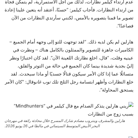
عدم ارتداء كيلمر نظارات، لذلك من أجل الاستمرارية، لم يتمكن فجأة
من ارتداء النظارات. فأجاب كيلمر: “حسنًا، أعتقد أنه يتعين علينا إعادة
تصوير ما قمنا بتصويره بالأمس، لكنني سأرتدي النظارات من الآن
فصاعدًا”.
هارلين لم يكن لديه ذلك. “لقد توجهت للتو إلى وجهه أمام الجميع –
الكاميرات جاهزة للتصوير والممثلون بالكامل هناك – ونظرت في
عينيه وقلت، “فال، اخلع نظارتك اللعينة الآن”. لقد كان اختبارًا ونظر
إليّ بجدية شديدة بينما كان الجميع في حالة من التوتر والقلق،
متسائلًا عما إذا كان الأمر سيكون قتالًا جسديًا أو ماذا سيحدث. لقد
خلع النظارات وأظهر ابتسامة رجل الثلج تلك
توب غان
وقال: “كان الأمر
يستحق المحاولة”.
هارلين والمشرف وينتروب
مصادم
شارك المسرح خلال محادثة رائعة في مهرجان
البحر الأبيض المتوسط ​​السينمائي في مالطا في 26 يونيو 2026.