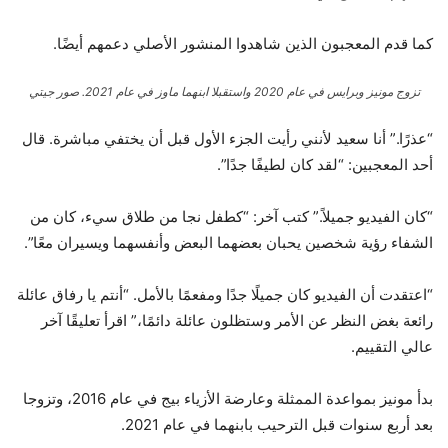
كما قدم المعجبون الذين شاهدوا المنشور الأصلي دعمهم أيضًا.
تزوج مونيز وبرايس في عام 2020 واستقبلا ابنهما ماوز في عام 2021.
صور جيتي
“عذرًا.” أنا سعيد لأنني رأيت الجزء الأول قبل أن يختفي مباشرة. قال
أحد المعجبين: “لقد كان لطيفًا جدًا”.
“كان الفيديو جميلاً.” كتب آخر: “كطفل نجا من طلاق سيء، كان من
الشفاء رؤية شخصين يحبان بعضهما البعض وأنفسهما ويسيران معًا”.
“اعتقدت أن الفيديو كان جميلًا جدًا ومفعمًا بالأمل. “أنتم يا رفاق عائلة
رائعة بغض النظر عن الأمر وستظلون عائلة دائمًا،” اقرأ تعليقًا آخر
عالي التقييم.
بدأ مونيز بمواعدة الممثلة وعارضة الأزياء بيج في عام 2016، وتزوجا
بعد أربع سنوات قبل الترحيب بابنهما في عام 2021.