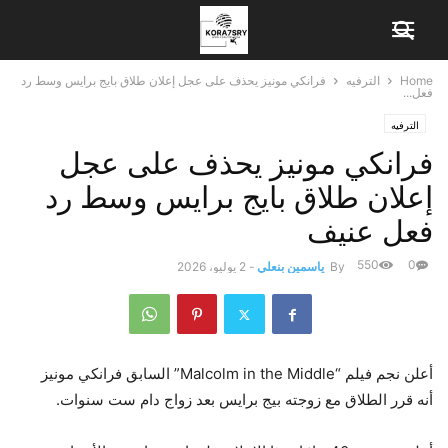
Home
الترفيه
فرانكي مونيز يحذف على عجل إعلان طلاق بايج برايس وسط رد
فعل...
الترفيه
فرانكي مونيز يحذف على عجل
إعلان طلاق بايج برايس وسط رد
فعل عنيف
550
0
By
ياسمين بنعلي
-
2 يوليو، 2026
أعلن نجم فيلم “Malcolm in the Middle” السابق فرانكي مونيز
أنه قرر الطلاق مع زوجته بيج برايس بعد زواج دام ست سنوات.