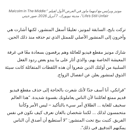
مونيز وبرايس مع ابنهما ماوز في العرض الأول لفيلم “Malcolm in The Middle:
Life’s Still Unfair”، مدينة نيويورك، 7 أبريل 2026.
صور جيتي
تركت بايج، السابقة لمونيز، تعليقًا أسفل المنشور، لكنها أشارت هي
وآخرون إلى المنشور الأصلي للممثل الذي تم حذفه منذ ذلك الحين.
شارك مونيز مقطع فيديو للعائلة وهم يرقصون بسعادة معًا في غرفة
المعيشة الخاصة بهم، والذي أثار على ما يبدو بعض ردود الفعل
السلبية من أولئك الذين شعروا أن هذه اللقطات المتفائلة كانت سيئة
الذوق لمنشور يعلن عن انفصال الزواج.
“فرانكي، أنا آسف جدًا لأنك شعرت بالحاجة إلى حذف مقطع فيديو
قديم ممتع لعائلتنا لأن الناس يعاملونك بقسوة شديدة. “هذا العالم
سخيف للغاية … الطلاق أمر سيء بالتأكيد – ليس الأمر وكأننا
متحمسون لذلك … لكننا شخصان بالغان نعرف كيف نكون في نفس
الفريق. كتبت بيج تحت المنشور: “لا أستطيع أن أصدق أن الناس
يمكنهم التدقيق في ذلك”.