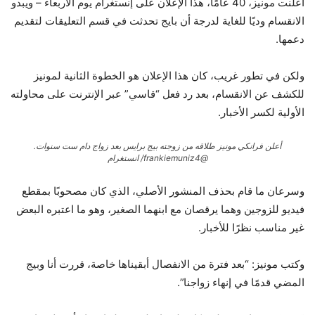
أعلنت مونيز، 40 عامًا، هذا الإعلان على إنستغرام يوم الأربعاء – ويبدو
الانقسام وديًا للغاية لدرجة أن بايج تحدثت في قسم التعليقات لتقديم
دعمها.
ولكن في تطور غريب، كان هذا الإعلان هو الخطوة الثانية لمونيز
للكشف عن الانقسام، بعد رد فعل “قاسي” عبر الإنترنت على محاولته
الأولية لكسر الأخبار.
أعلن فرانكي مونيز طلاقه من زوجته بيج برايس بعد زواج دام ست سنوات.
@frankiemuniz4/ انستغرام
وسرعان ما قام بحذف المنشور الأصلي، الذي كان مصحوبًا بمقطع
فيديو للزوجين وهما يرقصان مع ابنهما الصغير، وهو ما اعتبره البعض
غير مناسب نظرًا للأخبار.
وكتب مونيز: “بعد فترة من الانفصال أبقيناها خاصة، قررت أنا وبيج
المضي قدمًا في إنهاء زواجنا”.