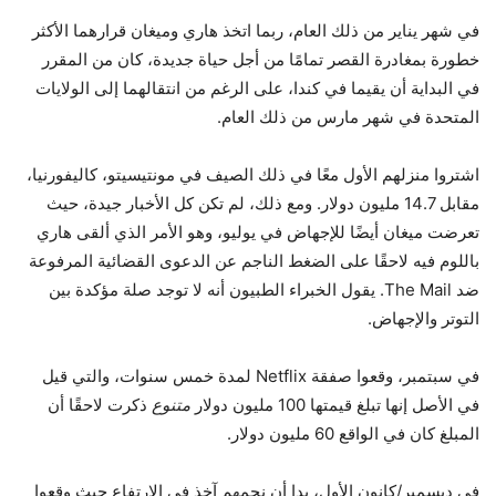
في شهر يناير من ذلك العام، ربما اتخذ هاري وميغان قرارهما الأكثر
خطورة بمغادرة القصر تمامًا من أجل حياة جديدة، كان من المقرر
في البداية أن يقيما في كندا، على الرغم من انتقالهما إلى الولايات
المتحدة في شهر مارس من ذلك العام.
اشتروا منزلهم الأول معًا في ذلك الصيف في مونتيسيتو، كاليفورنيا،
مقابل 14.7 مليون دولار. ومع ذلك، لم تكن كل الأخبار جيدة، حيث
تعرضت ميغان أيضًا للإجهاض في يوليو، وهو الأمر الذي ألقى هاري
باللوم فيه لاحقًا على الضغط الناجم عن الدعوى القضائية المرفوعة
ضد The Mail. يقول الخبراء الطبيون أنه لا توجد صلة مؤكدة بين
التوتر والإجهاض.
في سبتمبر، وقعوا صفقة Netflix لمدة خمس سنوات، والتي قيل
في الأصل إنها تبلغ قيمتها 100 مليون دولار
متنوع
ذكرت لاحقًا أن
المبلغ كان في الواقع 60 مليون دولار.
في ديسمبر/كانون الأول، بدا أن نجمهم آخذ في الارتفاع حيث وقعوا