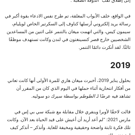
إلى إطلاق لقب “الدوقة الصعبة”.
في الواقع، خلف الأبواب المغلقة، تم طرح نفس الادعاء بقوة أكبر في
رسالة بريد إلكتروني أرسلها كناوف إلى السكرتير الخاص لويليام،
سيمون كيس، والتي اتهمت ميغان بالتنمر على اثنين من المساعدين
الشخصيين خارج قصر كنسينغتون في لندن وكانت تستهدف موظفًا
ثالثًا. لقد أنكرت دائمًا التنمر.
2019
بحلول يناير 2019، أخبرت ميغان هاري للمرة الأولى أنها كانت تعاني
من أفكار انتحارية أثناء حملها في اليوم الذي كان من المقرر أن
تشاهد فيه عرضًا لـ
الطوطم
بواسطة سيرك دو سوليه.
قالت لاحقًا لأوبرا وينفري خلال مقابلة مع شبكة سي بي إس في
مارس 2021: “لم أعد أريد أن أعيش على قيد الحياة بعد الآن. وكانت
تلك فكرة ثابتة واضحة وحقيقية ومخيفة للغاية. وأتذكر – أتذكر كيف