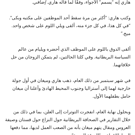
هاري إنه “يسمم” الأجواء، وفقًا لما قاله هاري.
إضافي
.
وكتب هاري: “أكثر من مرة سقط أحد الموظفين على مكتبه وبكى”.
“في كل هذا، في كل جزء منه، ألقى ويلي اللوم على شخص واحد.
ميج.”
ألقى الدوق باللوم على الموظف الذي أحضره ويليام من عالم
السياسة البريطانية. وفي كلتا الحالتين، لم يتمكن الزوجان من حل
خلافاتهما.
في شهر سبتمبر من ذلك العام، ذهب هاري وميغان في أول جولة
خارجية لهما إلى أستراليا وجنوب المحيط الهادئ وأعلنا أن ميغان
حامل بطفلهما الأول.
وبحلول نهاية العام، انفجرت التوترات إلى العلن، بما في ذلك من
خلال التقارير في الصحافة البريطانية حول النزاع حول فستان وصيفة
العروس ومقال يتهم ميغان بأنه من الصعب العمل لديها، مما دفعها