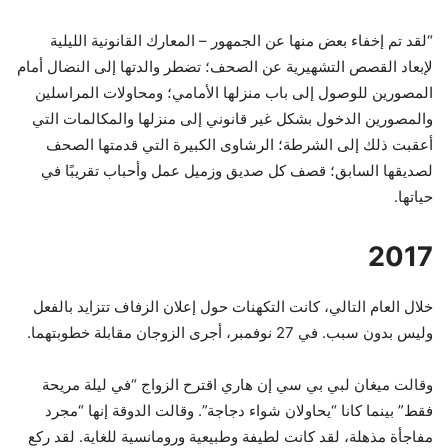
“لقد تم إخفاء بعض منها عن الجمهور – المعارك القانونية الليلية
لإبعاد القصص التشهيرية عن الصحف؛ تضطر والدتها إلى النضال أمام
المصورين للوصول إلى باب منزلها الأمامي؛ ومحاولات المراسلين
والمصورين الدخول بشكل غير قانوني إلى منزلها والمكالمات التي
أعقبت ذلك إلى الشرطة؛ الرشاوى الكبيرة التي قدمتها الصحف
لصديقها السابق؛ قصف كل صديق وزميل عمل وأحباب تقريبًا في
حياتها.
2017
خلال العام التالي، كانت التكهنات حول إعلان الزفاف تتزايد بالفعل
وليس بدون سبب. في 27 نوفمبر، أجرى الزوجان مقابلة خطوبتهما.
وقالت ميغان لبي بي سي إن هاري اقترح الزواج “في ليلة مريحة
فقط” بينما كانا “يحاولان شواء دجاجة”. وقالت الدوقة إنها “مجرد
مفاجأة مذهلة، لقد كانت لطيفة وطبيعية ورومانسية للغاية. لقد ركع