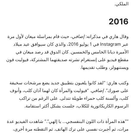
الملكي.
2016
وقال هاري في مذكراته:
إضافي
، حيث قام بمراسلة ميغان لأول مرة
عبر Instagram في 1 يوليو 2016، والذي كان سيوافق عيد ميلاد
الأميرة ديانا الخامس والخمسين. كان الدوق قد رصد ميغان في
مقطع فيديو على إنستغرام نشرته صديقتهما المشتركة، فيوليت فون
ويستنهولز، وطلب تقديمها.
وكتب هاري: “لقد كانوا يلعبون بتطبيق جديد يضع مرشحات سخيفة
على صورك”.
إضافي
. “فيوليت والمرأة كان لهما آذان كلب، وأنوف
كلب، وألسنة كلب حمراء طويلة تتدلى. على الرغم من تراكب
الرسوم الكاريكاتورية للكلاب، جلست بشكل أكثر استقامة.
“”هذه المرأة ذات اللون البنفسجي… يا إلهي”.” شاهدت الفيديو عدة
مرات، ثم أجبرت نفسي على ترك الهاتف. ثم التقطته مرة أخرى،