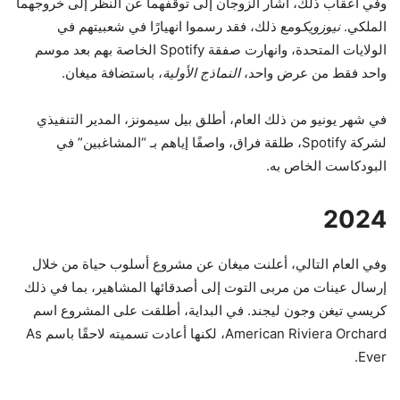
وفي أعقاب ذلك، أشار الزوجان إلى توقفهما عن النظر إلى خروجهما
الملكي.
نيوزويك
ومع ذلك، فقد رسموا انهيارًا في شعبيتهم في
الولايات المتحدة، وانهارت صفقة Spotify الخاصة بهم بعد موسم
واحد فقط من عرض واحد،
النماذج الأولية
، باستضافة ميغان.
في شهر يونيو من ذلك العام، أطلق بيل سيمونز، المدير التنفيذي
لشركة Spotify، طلقة فراق، واصفًا إياهم بـ “المشاغبين” في
البودكاست الخاص به.
2024
وفي العام التالي، أعلنت ميغان عن مشروع أسلوب حياة من خلال
إرسال عينات من مربى التوت إلى أصدقائها المشاهير، بما في ذلك
كريسي تيغن وجون ليجند. في البداية، أطلقت على المشروع اسم
American Riviera Orchard، لكنها أعادت تسميته لاحقًا باسم As
Ever.