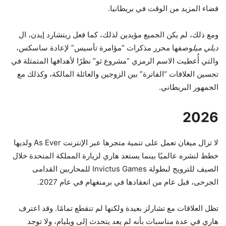
قضاء المزيد من الوقت في بريطانيا.
ومع ذلك، لم يكن الجميع مؤيدين لذلك، كما فعل ريتشارد إيدن، ال
ديلي ميل
وصفها محرر مذكرات “مؤامرة تأسيس” لإعادة ساسكس،
والتي أُعطيت الاسم الرمزي “مشروع ثو” نظرًا لأهدافها المتمثلة في
تحسين العلاقات “الفاترة” بين الزوجين والعائلة المالكة، وكذلك مع
الجمهور البريطاني.
2026
لا تزال ميغان تعمل على تنمية متجرها عبر الإنترنت As Ever ولديها
خطط لنشره عالميًا بينما يستعد هاري لزيارة المملكة المتحدة خلال
الصيف للترويج لبطولة Invictus Games للمحاربين القدامى
الجرحى، قبل عام من انعقادها في برمنغهام في عام 2027.
تظل العلاقات مع تشارلز بعيدة ولكنها لم تنقطع تمامًا. وقد اعترف
هاري في عدة مناسبات بأنه لم يعد يتحدث إلى ويليام، ولا توجد