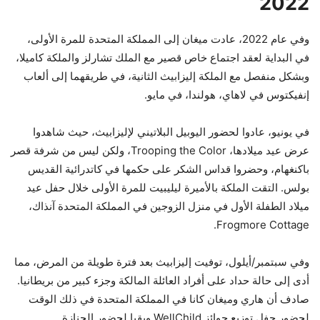
2022
وفي عام 2022، عادت ميغان إلى المملكة المتحدة للمرة الأولى،
في البداية لعقد اجتماع خاص قصير مع الملك تشارلز والملكة كاميلا،
وبشكل منفصل مع الملكة إليزابيث الثانية، في طريقهما إلى ألعاب
إنفيكتوس في لاهاي، هولندا، في مايو.
في يونيو، عادوا لحضور اليوبيل البلاتيني لإليزابيث، حيث شاهدوا
عرض عيد ميلادها، Trooping the Color، ولكن ليس من شرفة قصر
باكنغهام، وحضروا قداس الشكر على حكمها في كاتدرائية القديس
بولس. التقت الملكة بالأميرة ليليبيت للمرة الأولى خلال حفل عيد
ميلاد الطفلة الأول في منزل الزوجين في المملكة المتحدة آنذاك،
Frogmore Cottage.
وفي سبتمبر/أيلول، توفيت إليزابيث بعد فترة طويلة من المرض، مما
أدى إلى حالة حداد على أفراد العائلة المالكة وجزء كبير من بريطانيا.
صادف أن هاري وميغان كانا في المملكة المتحدة في ذلك الوقت
لحضور حفل توزيع جوائز WellChild وبقيا لحضور الجنازة.