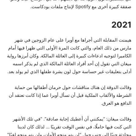
صفقة كبيرة أخرى مع Spotify لإنتاج ملفات بودكاست.
2021
هيمنت المقابلة التي أجراها مع أوبرا على عام الزوجين في شهر
مارس من ذلك العام، والتي كانت المرة الأولى التي ظهرا فيها أمام
الكاميرا لتوجيه ادعاءات كبيرة إلى العائلة المالكة. وكان أبرزها رواية
ميغان التي تقول إن أحد أفراد العائلة المالكة الذي لم يذكر اسمه
أدلى بتعليقات غير حساسة حول لون بشرة طفلها الذي لم يولد بعد.
وقالت الدوقة إن هناك مناقشات حول حرمان أطفالها من حماية
الشرطة والألقاب الملكية قبل أن تسأل أوبرا عما إذا كانت تعتقد أن
الدافع هو العرق.
وقالت ميغان: “يمكنني أن أعطيك إجابة صادقة”. “في تلك الأشهر
التي كنت فيها حاملًا، في نفس الوقت تقريبًا … لذلك كان لدينا
محادثة جنبًا إلى جنب حول “لن يتم منحه الأمان، ولن يتم منحه لقبًا”