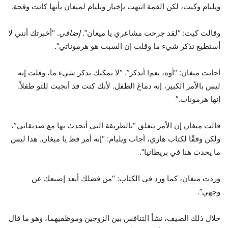
ويليام وكيت، لكن القمة انتهت بإخبار ويليام لميغان بأنها كانت وقحة.
وقالت كيت: “لقد جرحت مشاعري يا ميغان”.
إضافي
. “أخبرتك أنني لا
أستطيع تذكر شيء ما وقلت إن السبب هو هرموناتي”.
أجابت ميغان: “أوه، نعم! أتذكر”. “لا يمكنك تذكر شيء ما، وقلت إنه
ليس بالأمر الكبير، إنه دماغ الطفل. لأنك كنت قد أنجبت للتو طفلاً.
إنها هرمونات.”
قالت ميغان إن الأمر يتعلق “بالطريقة التي أتحدث بها مع صديقاتي”،
ولكن وفقًا لكتاب هاري، أجاب ويليام: “إنه أمر فظ يا ميغان. هذا ليس
ما يحدث هنا في بريطانيا”.
وردت ميغان، كما ورد في الكتاب: “من فضلك أبعد إصبعك عن
وجهي”.
خلال ذلك الصيف، نشأ التنافس بين الزوجين وموظفيهما، وهو ما قال