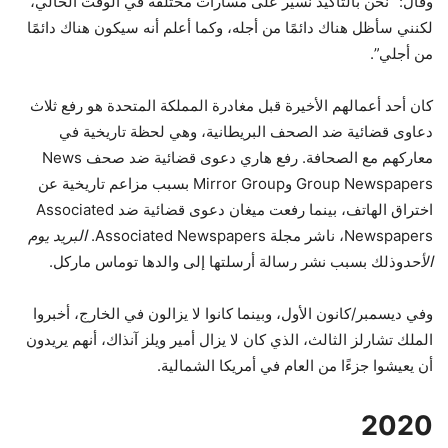
وقال: “نحن بالتأكيد نسير على مسارات مختلفة في الوقت الحالي،
لكنني سأظل هناك دائمًا من أجله، وكما أعلم أنه سيكون هناك دائمًا
من أجلي”.
كان أحد أعمالهم الأخيرة قبل مغادرة المملكة المتحدة هو رفع ثلاث
دعاوى قضائية ضد الصحف البريطانية، وهي لحظة تاريخية في
معاركهم مع الصحافة. رفع هاري دعوى قضائية ضد صحف News
Group Newspapers وMirror Group بسبب مزاعم تاريخية عن
اختراق الهاتف، بينما رفعت ميغان دعوى قضائية ضد Associated
Newspapers، ناشر مجلة Associated Newspapers.
البريد يوم
الأحد
وذلك بسبب نشر رسالة أرسلتها إلى والدها توماس ماركل.
وفي ديسمبر/كانون الأول، وبينما كانوا لا يزالون في الخارج، أخبروا
الملك تشارلز الثالث، الذي كان لا يزال أمير ويلز آنذاك، أنهم يريدون
أن يعيشوا جزءًا من العام في أمريكا الشمالية.
2020