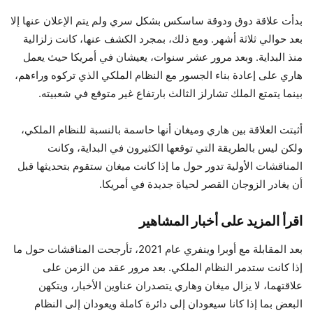
بدأت علاقة دوق ودوقة ساسكس بشكل سري ولم يتم الإعلان عنها إلا
بعد حوالي ثلاثة أشهر. ومع ذلك، بمجرد الكشف عنها، كانت زلزالية
منذ البداية. وبعد مرور عشر سنوات، يعيشان في أمريكا حيث يعمل
هاري على إعادة بناء الجسور مع النظام الملكي الذي تركوه وراءهم،
بينما يتمتع الملك تشارلز الثالث بارتفاع غير متوقع في شعبيته.
أثبتت العلاقة بين هاري وميغان أنها حاسمة بالنسبة للنظام الملكي،
ولكن ليس بالطريقة التي توقعها الكثيرون في البداية، وكانت
المناقشات الأولية تدور حول ما إذا كانت ميغان ستقوم بتحديثها قبل
أن يغادر الزوجان القصر لحياة جديدة في أمريكا.
اقرأ المزيد
على
أخبار المشاهير
بعد المقابلة مع أوبرا وينفري عام 2021، تأرجحت المناقشات حول ما
إذا كانت ستدمر النظام الملكي. بعد مرور عقد من الزمن على
علاقتهما، لا يزال ميغان وهاري يتصدران عناوين الأخبار، ويتكهن
البعض بما إذا كانا سيعودان إلى دائرة كاملة ويعودان إلى النظام