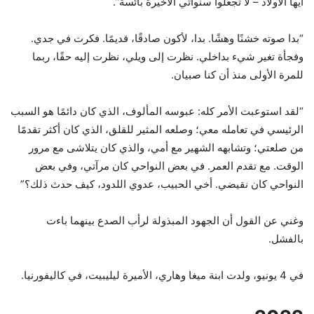
أيها الأولاد – لا تجعلوا سنواتي الأخيرة بائسة”.
“بدا صوته خشنًا وهشًا. بدا، لأكون صادقًا، قديمًا. فكرت في جدي.
وفجأة تغير شيء بداخلي. نظرت إلى ويلي، نظرت إليه حقًا، ربما
للمرة الأولى منذ أن كنا صبيان.
“لقد استوعبت الأمر كله: عبوسه المألوف، الذي كان دائمًا هو السبب
الرئيسي في تعامله معي؛ وصلعه المثير للقلق، الذي كان أكثر تقدمًا
من صلعتي؛ وتشابهه الشهير مع أمي، والذي كان يتلاشى مع مرور
الوقت. مع تقدم العمر. في بعض النواحي كان مرآتي، وفي بعض
النواحي كان نقيضي. أخي الحبيب، عدوي اللدود، كيف حدث ذلك؟”
وغني عن القول أن الجهود المبذولة لرأب الصدع بينهما باءت
بالفشل.
في 4 يونيو، ولدت ابنة ميغا وهاري، الأميرة ليليبيت، في كاليفورنيا.