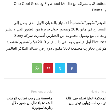
Studios، بالشراكة مع Flywheel Media وOne Cool Group
وDentsu.
ال
فيلم الطيور الغاضبة
بدأ الامتياز بالعنوان الأول الذي وصل إلى
المسارح في مايو 2016 وتمحور حول جزيرة من الطيور التي لا تطير
وتتعامل مع وصول مجموعة من الخنازير. أصدرت شركة Sony
Pictures أول فيلمين، بما في ذلك فيلم 2019
فيلم الطيور الغاضبة
2
والتي تجاوزت مجتمعة 500 مليون دولار في شباك التذاكر العالمي.
Previous article
Next article
المحكمة العليا تحكم في إقالة
مؤسسة هند رجب تطالب الولايات
ترامب لمسؤولين فيدراليين
المتحدة باعتقال بن جفير خلال
زيارته لنيويورك