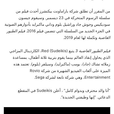
من المقرر أن تطلق شركة باراماونت بيكتشرز أحدث فيلم من
سلسلة الرسوم المتحركة في 23 ديسمبر. وسيقوم جيسون
سوديكيس وجوش جاد وراشيل بلوم وداني ماكبرايد بأدوارهم الصوتية
في الجزء الجديد من السلسلة التي تتضمن فيلم 2016.
فيلم الطيور
الغاضبة
وتكملة لها لعام 2019.
فيلم الطيور الغاضبة 3
يتبع Red (Sudeikis)، الكاردينال المزاجي
الذي يحاول إنقاذ العالم بينما يقوم بتربية ثلاثة أطفال، بمساعدة
زملائه تشاك (جاد)، بومب (ماكبرايد)، وسيلفر (بلوم). تعتمد هذه
الميزة على ألعاب الفيديو الشهيرة من شركة Rovio
Entertainment، وهي شركة تابعة لشركة Sega.
“أنا والد محترف وبدوام كامل” ، أعلن Sudeikis في المقطع
الدعائي. “إنها وظيفتي الجديدة”.