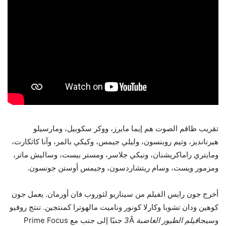
تقريب طاقم الصوت هم إيما مايرز، ووكر سكوبيل، ومارسيلو
هيرنانديز، وتيم روبنسون، وليلي جيمس، وكيكي بالمر، وآنا كاثكارت،
ومايتري راماكريشنان، ونيكي جلاسر، ومستر بيست، وساليش ماتر،
ومزمور ويست، وسام ريتشاردسون، وجيمس أوستن جونسون.
أخرج جون رايس الفيلم من سيناريو لثوروب فان أورمان. يعمل جون
كوهين ودان تشوبا وكارلا كونور وناميت مالهوترا كمنتجين. تنتج روفيو
وسيجا
فيلم الطيور الغاضبة 3
Â جنبًا إلى جنب مع Prime Focus