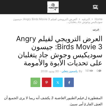
Home
الترفيه
العرض الترويجي لفيلم Angry Birds Movie 3: جيسون
سوديكيس وجوش جاد يتغلبان...
الترفيه
العرض الترويجي لفيلم Angry
Birds Movie 3: جيسون
سوديكيس وجوش جاد يتغلبان
على تحديات الأبوة والأمومة
161
0
By
ياسمين بنعلي
-
30 يونيو، 2026
المقطورة ل
فيلم الطيور الغاضبة 3
يكشف أنه ربما لا يرى الجميع أن
العش الفارغ أمر سيئ.