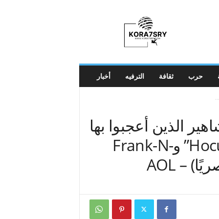
K
o
r
a
7
s
r
حرب
ثقافة
الترفيه
أخبار
y
.
ير الذين أعجبوا بها
كانوا بيت ميدلر في “Hocus Pocus” وFrank-N-