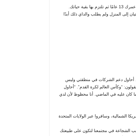
يوضحون: “ليس عليك أن تقول ما هي فرقتك المفضلة عندما يكون عمرك 13 عامًا ثم تلتزم بها بقية حياتك.
يان إلى المنزل ولم يطلب والداي ذلك أبدًا
ولة. أحاول دعم الشركات في منطقتي وليس
ولون: “وكأس العالم لكرة القدم”. “أحاول
ا كان عليه في الماضي. أنا محظوظ لأن لدي
يكا الشمالية، وسافروا عبر الولايات المتحدة
طلب الشجاعة في مجتمعنا لتكون على طبيعتك