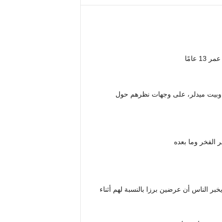
عامًا
ري وبيت ميدلر، على وجهات نظرهم حول
 الفخر وما بعده
ائر “هم/هم”، يخبر الناس أن عرضين برزا بالنسبة لهم أثناء