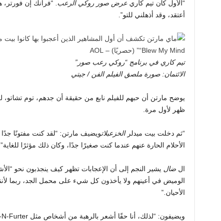
“الأول كان تيم كاري
عرض صور روكي الرعب
. “فرانك إن فورتر، هذ
أعتقد، وقد أذهلني للتو”.
تيم كاري في برنامج “روكي رعب صور”
الائتمان: صورة ملصق الفيلم الفن / جيتي
يوضح مارتن أن حبهم للفيلم نابع من حقيقة أن جدهم، توم تشاتو،
ظهر لأول مرة.
“ثم دخلت بيت ميدلر
الخزعبلات
ويضيف مارتن: “لقد كنت مفتونًا جدًا 
الأحلام الحارة عنهم عندما كنت صغيرًا جدًا، وكان ذلك مؤثرًا للغاية”.
ال
ضال
يشير النجم إلى أن الإعجابات تظهر كيف ينجذبون نحو “الأ
الوميض في أعينهم ولا يأخذون كل شيء على محمل الجد، ربما لأن
الأحيان.”