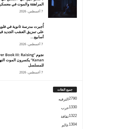
المراهقة والموت في معسكر.
7 أغسطس، 2026
أُجبرت مدرسة ثانوية في فلور
على تمزيق العشب الجديد قب
أسابيع...
7 أغسطس، 2026
نجوم “ Book III: Raising
Kanan” يكسرون الموت الن
للمسلسل
7 أغسطس، 2026
جميع الفئات
2790
الترفيه
1330
حرب
1322
ثقافة
1304
عالم