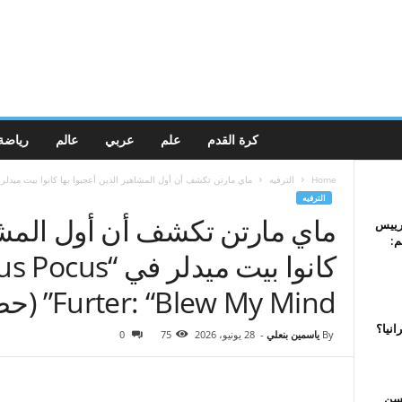
كرة القدم
علم
عربي
عالم
رياضة
Home
الترفيه
ماي مارتن تكشف أن أول المشاهير الذين أعجبوا بها كانوا بيت ميدلر..
الترفيه
ماي مارتن تكشف أن أول المشاه
رييس
م:
Furter: “Blew My Mind” (حصريًا) – AOL
انيا؟
By
ياسمين بنعلي
-
28 يونيو، 2026
75
0
 سن