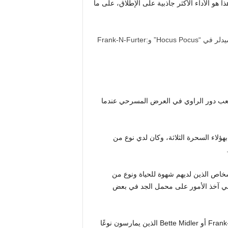
ا هو الأداء الأكثر جاذبية على الإطلاق، على ما
 لعب دور الراوي في العرض المسرحي عندما
بهؤلاء السحرة الثلاثة، وكان لدي نوع من
شخاص الذين لديهم شهوة للحياة ونوع من
ني آخذ الأمور على محمل الجد في بعض
ويضيفون: “لذلك، أنا حقًا أشعر بالرهبة من أشخاص مثل Frank-N-Furter أو Bette Midler الذين يمارسون نوعًا