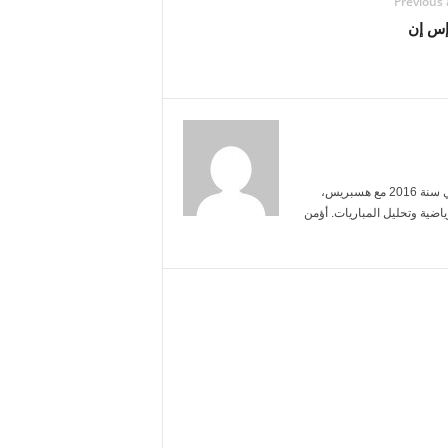
Previous 
إس إن
أنا ياسمين بنعلي، خريجة الإعلام من جامعة محمد الخامس. بدأت العمل الصحفي سنة 2016 مع هسبريس،
ضية وتحليل المباريات. أؤمن