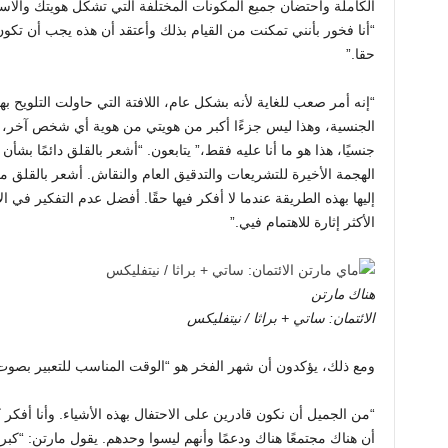
الكاملة واحتضان جميع المكونات المختلفة التي تشكل هويتك والاست
“أنا فخور بأنني تمكنت من القيام بذلك وأعتقد أن هذه يجب أن تكو
حقا.”
“إنه أمر صعب للغاية لأنه بشكل عام، اللافتة التي حاولت التلويح به
الجنسية، وهذا ليس جزءًا أكبر من هويتي من هوية أي شخص آخر، س
جنسيًا، هذا هو ما أنا عليه فقط،” يتابعون. “أشعر بالقلق دائمًا بش
الهجمة الأخيرة للتشريعات والتدقيق العام والنقاش. أشعر بالقلق م
إليها بهذه الطريقة عندما لا أفكر فيها حقًا. أفضل عدم التفكير في ا
الأكثر إثارة للاهتمام فيي.”
هناك مارتن
الائتمان: ساتي + براثا / نيتفليكس
ومع ذلك، يؤكدون أن شهر الفخر هو “الوقت المناسب للتعبير بصوت ع
“من الجميل أن نكون قادرين على الاحتفال بهذه الأشياء. وأنا أفكر ك
أن هناك مجتمعًا هناك ودعمًا وأنهم ليسوا وحدهم. يقول مارتن: “كبر