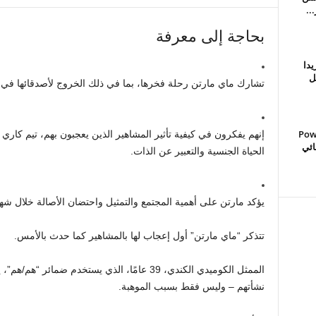
..
بحاجة إلى معرفة
يدا
ل
تشارك ماي مارتن رحلة فخرها، بما في ذلك الخروج لأصدقائها في عمر 13 
Power
إنهم يفكرون في كيفية تأثير المشاهير الذين يعجبون بهم، تيم كا
هائي
الحياة الجنسية والتعبير عن الذات.
يؤكد مارتن على أهمية المجتمع والتمثيل واحتضان الأصالة خلال شهر
تتذكر “ماي مارتن” أول إعجاب لها بالمشاهير كما حدث بالأمس.
الممثل الكوميدي الكندي، 39 عامًا، الذي يستخدم ضم
نشأتهم – وليس فقط بسبب الموهبة.