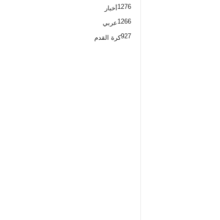
1276
أخبار
1266
عربي
927
كرة القدم