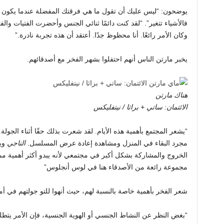
فالأشياء تتغير”. “لقد كنت دائمًا ثنائي الجنس وأحضرت الفتيات والفت
وكان الأمر رائعًا. أنا محظوظ جدًا. أعتقد أن هذه تجربة نادرة.”
يخبر مارتن الناس أنهم احتفلوا بشهر الفخر مع أصدقائهم.
هناك مارتن
الائتمان: ساتي + براثا / نيتفليكس
“يشعر المجتمع بأهمية هذه الأيام. لقد شعرت بذلك حقًا أثناء الج
مجرد البقاء في المنزل ومشاهدة إعادة عرض المسلسل.
الناجي
ويق
الخروج والمشاركة بشكل أكبر في مجتمعي لأنه يبدو أكثر أهمية مم
مجموعة رائعة من الأصدقاء هنا في لوس أنجلوس”
شعر الفخر بأهمية خاصة بالنسبة لهم، حيث أنهوا للتو جولتهم في أمر
“بغض النظر عن النشاط الجنسي أو الهوية الجنسية، فإن الأمر يت