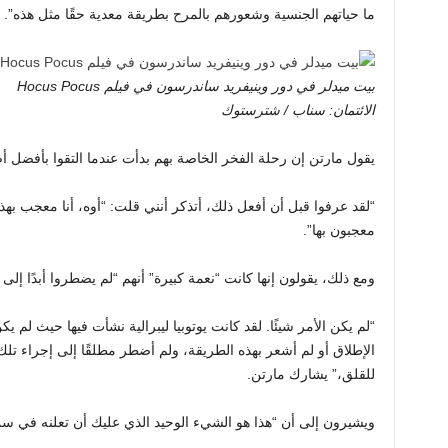
ما حياتهم الجنسية وشعورهم بالمرح بطريقة معدية حقًا مثل هذه”.
بيت ميدلر في دور وينيفريد ساندرسون في فيلم Hocus Pocus
الائتمان: سناب / شترستوك
يقول مارتن إن رحلة الفخر الخاصة بهم بدأت عندما التقوا بأفضل أصدقائهم في 
“لقد عرفوا قبل أن أفعل ذلك، أتذكر أنني قلت: “أوه، أنا معجب بهذ
معجبون بها”.
ومع ذلك، يقولون إنها كانت “نعمة كبيرة” أنهم “لم يضطروا أبدًا إلى 
“لم يكن الأمر شيئًا. لقد كانت يوتوبيا ليبرالية نشأت فيها حيث لم 
الإطلاق أو لم أشعر بهذه الطريقة، ولم أضطر مطلقًا إلى إجراء تلك 
للقلق،” يشارك مارتن.
ويشيرون إلى أن “هذا هو الشيء الوحيد الذي عليك أن تعلنه في سن 