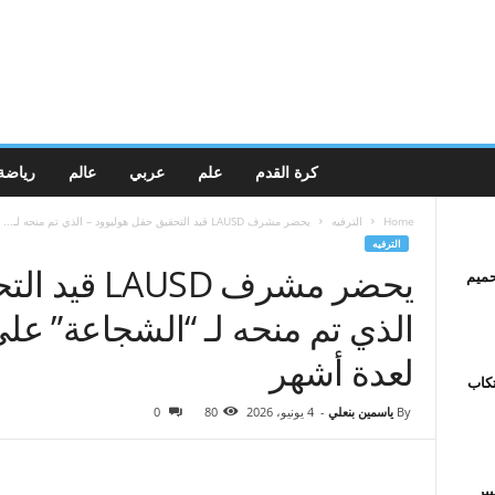
كرة القدم
علم
عربي
عالم
رياضة
Home
الترفيه
يحضر مشرف LAUSD قيد التحقيق حفل هوليوود – الذي تم منحه لـ...
الترفيه
يحضر مشرف SD
حميم
الذي تم منحه لـ “الشجاعة” على
لعدة أشهر
تكاب
By
ياسمين بنعلي
-
4 يونيو، 2026
80
0
ير