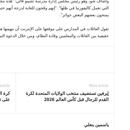
وأضاف شو، وهو رئيس مجلس إدارة مدرسة تشينو فالي: “هذه مجرد 
التي تعمل كاليفورنيا في ظلها”. “إنهم وقحون للغاية لدرجة أنهم حت
يمنحون بعضهم البعض جوائز”.
تقول العائلات في المدارس على موقعها على الإنترنت أن مهمتها 
حقيقية بين العائلات والمعلمين وقادة النظام، ومن خلال الدعوة التي 
article
Next article
إيرفين تستضيف منتخب الولايات المتحدة لكرة
كرة ا
القدم للرجال قبل كأس العالم 2026
على تأ
ياسمين بنعلي