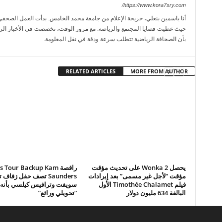
https://www.kora7sry.com/
حيث غطيت قضايا المجتمع والرياضة. مع مرور الوقت، تخصصت في الأخبار الريا
بأن الصحافة الرياضية تتطلب سرعة ودقة في نقل المعلومة.
RELATED ARTICLES
MORE FROM AUTHOR
يحصل Wonka 2 على تحديث مؤقت
راقصة  Tour Backup Kam
مؤقت “لأجل غير مسمى” بعد إيرادات
Saunders تصف حفل زفاف 
فيلم Timothée Chalamet الأول
سويفت وترافيس كيلسي بأنه
البالغة 634 مليون دولار
“تحويلي ورائع”