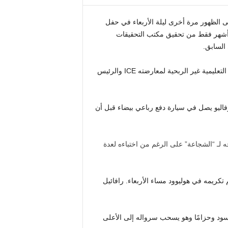
ى الظهور مرة أخرى ليلة الأربعاء في حفل
 أشهر فقط من تحقيق مكتب التحقيقات
 السابق.
تم تكريم كارفاليو، 61 عامًا، من قبل منظمة العائلات في المدارس التعليمية غير الربحية لمعارضته ICE والرئيس
ها The California Post حصريًا أن كارفاليو يصل في سيارة دفع رباعي بيضاء قبل أن
تو كارفاليو إلى حفل FIS Anniversary Benefit Gala ليتم تكريمه في هوليوود مساء الأربعاء. رافائيل
 أسود وحزامًا وهو يسحب سرواله إلى الأعلى