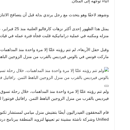
أثناء توجهه إلى المكان.
وشوهد لاحقًا وهو يتحدث مع رجل يرتدي بدلة قبل أن يتصافح الاثنان
يمثل هذا الظهور إح
منزله ومكتبه في عملية دراماتيكية قلبت فجأة فترة عمله في قيادة 
وقبل حفل الأربعاء، لم تتم رؤيته علنًا إلا مرة واحدة منذ المداهم
ماركت فونس في بالوس فيرديس بالقرب من منزل الزوجين الباهظ
ولم تتم رؤيته علنًا إلا مرة واحدة منذ المداهمات، خلال رحلة 
فيرديس بالقرب من منزل الزوجين الباهظ الثمن. رافائيل فونتورا لـ A Post
Unified وشركة ناشئة مشينة تم تعيينها لتزويد المنطقة ببرنامج دردشة آلي يعمل بالذكاء الاصطناعي.