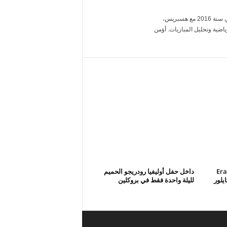
أنا ياسمين بنعلي، خريجة الإعلام من جامعة محمد الخامس. بدأت العمل الصحفي سنة 2016 مع هسبريس،
ضية وتحليل المباريات. أؤمن
Eras
داخل حفل أوليفيا رودريجو الحميم
تايلور
لليلة واحدة فقط في بروكلين