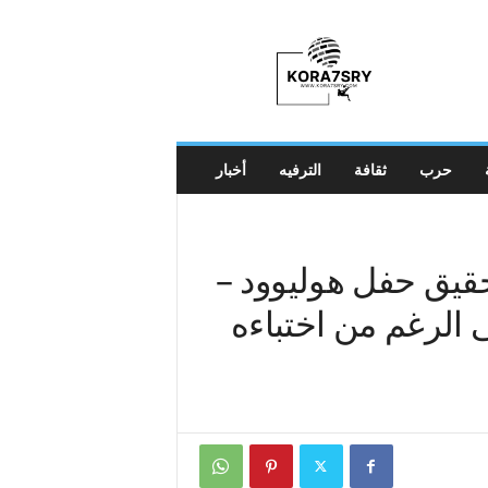
K
o
r
a
7
s
r
حرب
ثقافة
الترفيه
أخبار
y
LAU قيد التحقيق حفل هوليوود –
 الرغم من اختباءه