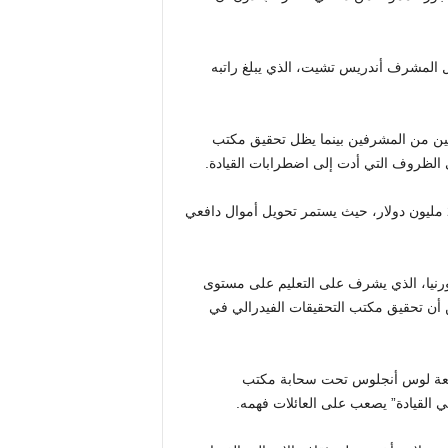
ال المشرف أندريس تشيت، الذي يبلغ راتبه
اثنين من المشرفين بينما يظل تحقيق مكتب
 الظروف التي أدت إلى اضطرابات القيادة.
وهو يقضي الآن معظم وقته في منزل الزوجين الذي تبلغ قيمته 2.5 مليون دولار، حيث يستمر تحويل أموال دافعي
رنيا، الذي يشرف على التعليم على مستوى
ن أن تحقيق مكتب التحقيقات الفيدرالي في
 جامعة لوس أنجلوس تحت سحابة مكتب
 القيادة” يصعب على العائلات فهمه.