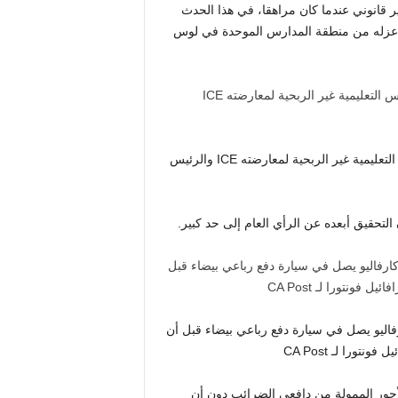
 قانوني عندما كان مراهقا، في هذا الحدث
ى عزله من منطقة المدارس الموحدة في لوس
تم تكريم كارفاليو، 61 عامًا، من قبل منظمة العائلات في المدارس التعليمية غير الربحية لمعارضته ICE والرئيس
التحقيق أبعده عن الرأي العام إلى حد كبير.
ها The California Post حصريًا أن كارفاليو يصل في سيارة دفع رباعي بيضاء قبل أن
اليو أكثر من 100 ألف دولار من الأجور الممولة من دافعي الضرائب دون أن