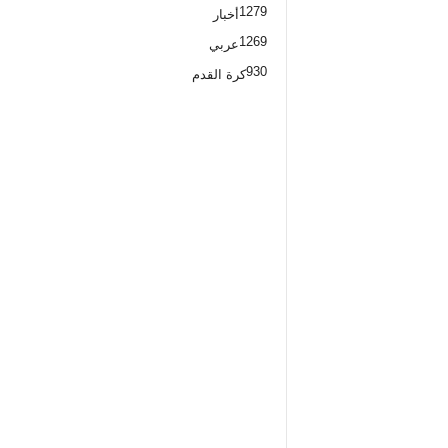
1279
أخبار
1269
عربي
930
كرة القدم