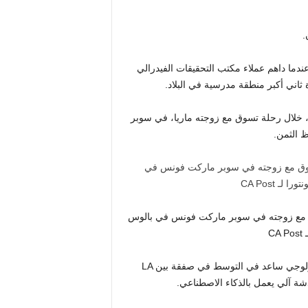
.
دى أكثر نزهات كارفاليو العلنية منذ 25 فبراير، عندما داهم عملاء مكتب التحقيقات الفيدرالي
ثاني أكبر منطقة مدرسية في البلاد.
ات، خلال رحلة تسوق مع زوجته ماريا، في سوبر
 الثمن.
تسوق مع زوجته في سوبر ماركت فونس في بالوس
C
قام المحققون الفيدراليون أيضًا بتفتيش منزل ميامي لمستشار تكنولوجي ساعد في التوسط في صفقة بين LA