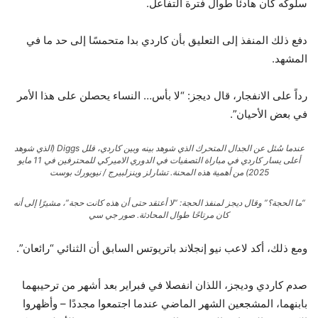
سلوكه كان هادئاً طوال فترة التفاعل.
دفع ذلك المنفذ إلى التعليق بأن كاردي بدا متحمسًا إلى حد ما في
المشهد.
رداً على الانفجار، قال ديجز: “لا بأس… النساء يحصلن على هذا الأمر
في بعض الأحيان”.
عندما سُئل عن الجدال المتحرك الذي شوهد بينه وبين كاردي، قلل Diggs (الذي شوهد
أعلى يسار كاردي في مباراة التصفيات في الدوري الاميركي للمحترفين في 11 مايو
2025) من أهمية هذه المحنة.
تشارلز وينزلبيرج / نيويورك بوست
“ما الحجة؟” وقال ديجز لمنفذ الحجة: “لا أعتقد حتى أن هذه كانت حجة”، مشيرًا إلى أنه
كان مرتاحًا طوال المحادثة.
صور جي سي
ومع ذلك، أكد لاعب نيو إنجلاند باتريوتس السابق أن الثنائي “رائعان”.
صدم كاردي وديجز، اللذان انفصلا في فبراير بعد أشهر من ترحيبهما
بابنهما، المشجعين الشهر الماضي عندما اجتمعوا مجددًا – وأظهروا