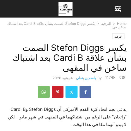
Home
الترفيه
يكسر Stefon Diggs الصمت بشأن علاقة Cardi B بعد اشتباك
ساخن في...
الترفيه
يكسر Stefon Diggs الصمت
بشأن علاقة Cardi B بعد اشتباك
ساخن في المقهى
117
0
By
ياسمين بنعلي
-
4 يونيو، 2026
يدعي نجم اتحاد كرة القدم الأميركي أن Stefon Diggs وCardi B
“رائعان” على الرغم من اشتباكهما في المقهى في شهر مايو – لكن
لا يبدو أنهما معًا في هذا الوقت.