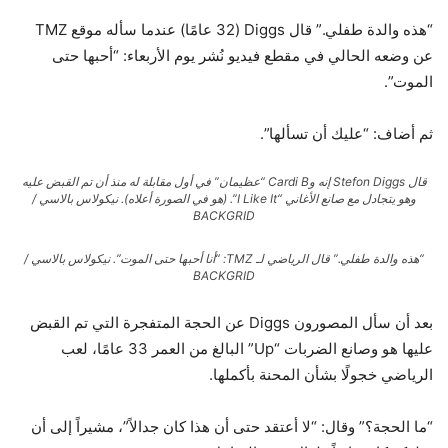
“هذه والدة طفلي.” قال Diggs (32 عامًا) عندما سأله موقع TMZ
عن وضعه الحالي في مقطع فيديو نُشر يوم الأربعاء: “أحبها حتى
الموت”.
ثم أضاف: “عليك أن تسألها”.
قال Stefon Diggs إنه وCardi B “عظيمان” في أول مقابلة له منذ أن تم القبض عليه
وهو يتجادل مع صانع الأغاني “I Like It”. (هو في الصورة أعلاه).
نيكولاس بالاسي /
BACKGRID
“هذه والدة طفلي.” قال الرياضي لـ TMZ: “أنا أحبها حتى الموت”.
نيكولاس بالاسي /
BACKGRID
بعد أن سأل المصورون Diggs عن الحجة المتفجرة التي تم القبض
عليها هو وصانع الضربات “Up” البالغ من العمر 33 عامًا، لعب
الرياضي خجولًا بشأن المحنة بأكملها.
“ما الحجة؟” وقال: “لا أعتقد حتى أن هذا كان جدالاً”، مشيراً إلى أن