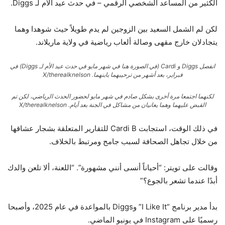
الكثير من المساعد الشخصي الرقمي – في حدث عيد الأم لـ Diggs.
لكن لم الشمل السعيد بين الزوجين لم يدم طويلاً حيث شوهدا وهما
يتجادلان خارج مقهى وصالة ألعاب رياضية في ولاية ماريلاند.
انفصل Diggs و Cardi (في الصورة هنا في شهر مايو في حدث عيد الأم لـ Diggs) في
فبراير، بعد أشهر من ترحيبهما بابنهما.
X/therealknelson
لكنهما اجتمعا مرة أخرى بشكل صادم في شهر مايو لحضور الحدث الرياضي، لكن تم
القبض عليهما وهما يعانيان من مشاكل في الجنة بعد أيام.
X/therealknelson
في ذلك الوقت، استجابت Cardi B للتقارير المتعلقة بشجار عشاقها
من خلال تجاهل الصحافة لسبب جامح ومرتبط بالخلاف.
وقالت على تويتر: “أحياناً أنسى أنني مشهورة”. “اللعنة، ألا تلعن والدك
أبدًا عندما تشعر بالجوع؟”
بدأ مدير برنامج “I Like It” وDiggs بالمواعدة في عام 2025، وأصبحا
رسميًا على Instagram في يونيو الماضي.