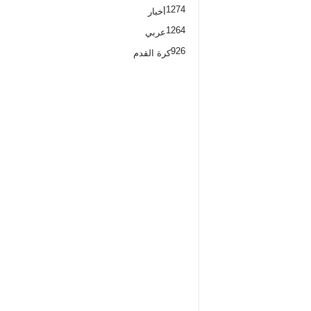
1274
أخبار
1264
عربي
926
كرة القدم