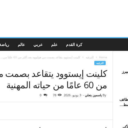
كرة القدم
علم
عربي
عالم
رياضة
Home
الترفيه
كلينت إيستوود يتقاعد بصمت من هوليوود بعد أكثر من 60 عامًا من...
الترفيه
كلينت إيستوود يتقاعد بصمت من
يرز
من 60 عامًا من حياته المهنية
By
ياسمين بنعلي
-
3 يونيو، 2026
78
0
ظائف
ط...
كبر