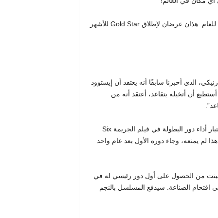
 أي مكان في العالم!
تبدأ العضوية بسعر 1.99 جنيهًا إسترلينيًا شهريًا أو 12 جنيهًا إسترلينيًا للعام. هذان عرضان لإطلاق Gold Star للأشهر
يكي، الذي أخبرنا سابقًا أنه يعتقد أن إيستوود
أستطيع أن أتخيله يتقاعد، أعتقد أنه من
بدأ كلينت مسيرته التمثيلية لأول مرة في عام 1954، عندما قام باختبار أداء دور البطولة في فيلم الجريمة Six
 إلا أن هذا لم يمنعه، وجاء دوره الأول بعد عام واحد
ن كلينت من الحصول على أول دور رئيسي له في
كة CBS، مما ساعد كلينت على اقتحام الصناعة. سيدفع المسلسل بالنجم