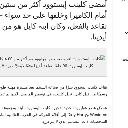
أمضى كلينت إيستوود أكثر من ستين ع
تقاعد بالفعل، وكان ابنه كايل هو من 
ي
أيدينا.
حدث
(الصورة: الب
كلينت إيستوود، 96 عامًا، تقاعد أخيرًا وفقًا لابنه
تقاعد كلينت إيستوود سرًا من صناعة السينما بعد مسيرة مهنية طويل
رسميًا من قبل كايل، نجل كلينت، في نوفمبر الماضي، لكنها لم تظهر 
Westerns وDirty Harry إلى أفلام الحركة في الحرب العا
الشخصيات ذات التصميم الذي لا يتزعزع.