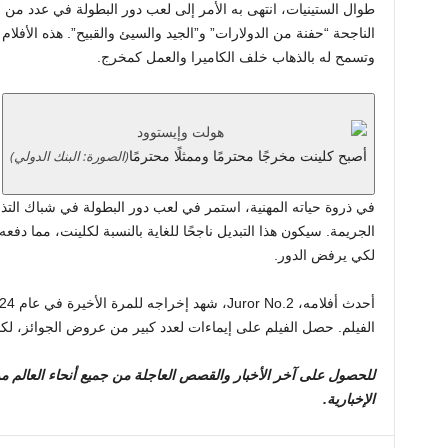
طوال الستينيات، انتهى به الأمر إلى لعب دور البطولة في عدد من أفل
الناجحة “حفنة من الدولارات” و”الجيد والسيئ والقبيح”. هذه الأفلام 
وتسمح له بالذهاب خلف الكاميرا والعمل كمخرج.
(الصورة: البنك الدولي)
أصبح كلينت مخرجًا محترمًا وممثلًا محترمًا
الجريمة. سيكون هذا التبديل ناجحًا للغاية بالنسبة لكلينت، مما د
لكي يرفض الدور.
الفيلم. حصل الفيلم على إيماءات لعدد كبير من عروض الجوائز، لكن
للحصول على آخر الأخبار والقصص العاجلة من جميع أنحاء العالم من
الإخبارية.