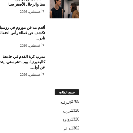
سنا والرجال الأصغر سنا
7 أغسطس، 2026
أقدم مدافن موروم في روسيا
تكشف عن غطاء رأس احتفال
نادر...
7 أغسطس، 2026
مدرب كرة القدم في جامعة
كاليفورنيا، بوب تشيسني، يت
عن أول...
7 أغسطس، 2026
جميع الفئات
2785
الترفيه
1328
حرب
1320
ثقافة
1302
عالم