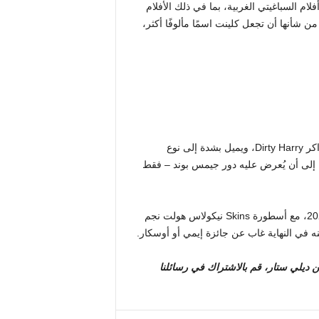
ام السباغيتي الغربية، بما في ذلك الأفلام
من شأنها أن تجعل كلينت اسمًا مألوفًا أكثر،
في ذروة حياته المهنية، استمر في لعب دور البطولة في شباك التذاكر Dirty Harry، ويميل بشدة إلى نوع
فعه إلى أن يُعرض عليه دور جيمس بوند – فقط
أحدث أفلامه، Juror No.2، شهد إخراجه للمرة الأخيرة في عام 2024، مع أسطورة Skins نيكولاس هولت نجم
ه في النهاية غاب عن جائزة إيمي أو أوسكار.
 ديلي ستار، قم بالاشتراك في رسائلنا