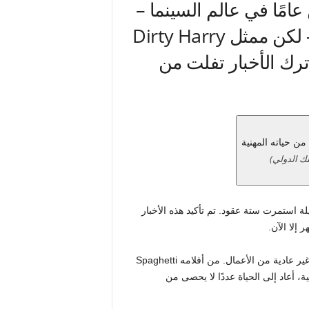
امًا في عالم السينما –
أمام الكاميرا وخلفها على حد سواء – لكن ممثل Dirty Harry
ترك الأخبار تفلت من
نك الدولي)
ة استمرت ستة عقود. تم تأكيد هذه الأخبار
إلا الآن.
عملاق عصر هوليوود الجديد، ذخيرة كلينت إيستوود مليئة بمجموعة غير عادية من الأعمال. من أفلامه Spaghetti
لمية الثانية، أعاد إلى الحياة عددًا لا يحصى من