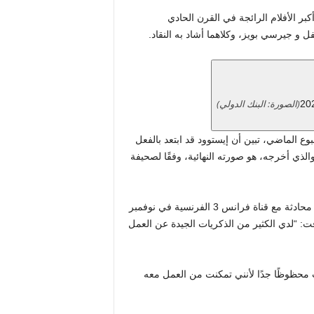
بر الأفلام الرائجة في القرن الحادي
و جيرسي بويز، وكلاهما أشاد به النقاد.
(الصورة: البنك الدولي)
وع الماضي، تبين أن إيستوود قد ابتعد بالفعل
اعة الأفلام. وهذا يجعل الآن فيلمه Juror No 2 لعام 2024، والذي أخرجه، هو صورته النهائية، وفقًا لصحيفة
لقد ظهر هذا الكشف عن التقاعد من خلال نجل أيقونة هوليود. وفي محادثة مع قناة فرانس 3 الفرنسية في نوفمبر
 “لدي الكثير من الذكريات الجيدة عن العمل
غ من العمر 95 عامًا”. “لكنني كنت محظوظًا جدًا لأنني تمكنت من العمل معه