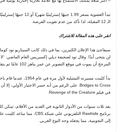
– أكثر متعة يمكنك الاستمتاع بها مع علامة تجارية إخبارية يومية في
الـ 12 المقبلة، لذا تأكد من عدم تفويت الفرصة.
انقر على هذه المقالة للاشتراك
سيفاجئ هذا الإعلان الكثيرين، بما في ذلك كاتب السيناريو تود كومارن
لن يتنحى أبدًا. وقال تود لصحيفة ديلي إكسبريس العام الماضي: “لا 
المرجح أن يموت في موقع التصوير عن عمر يناهز 102 عامًا ثم يتقاعد”.
Bridges to Cross. على الرغم من أنه خسر الاختبار الأولي،
في فيلم Revenge of the Creature.
بعد ثلاث سنوات من الأدوار الثانوية في العديد من الأفلام، تمك
برنامج Rawhide التلفزيوني على شب
إلى النجومية، مما يجعله وجه النوع الغربي.