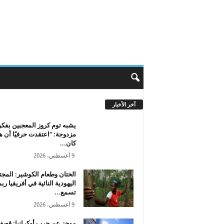
آخر الأخبار
يشبه توم كروز المعجبين بفكر
مزدوجة: “اعتقدت حرفيًا أن ه
كان...
9 أغسطس، 2026
الختان وطعام الكوشير: المج
اليهودية النائية في أفريقيا ربم
تسمع...
9 أغسطس، 2026
موجز عن حرب أوكرانيا: قص