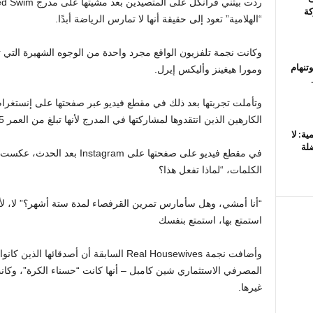
كة
“الهلامية” تعود إلى حقيقة أنها لا تمارس الرياضة أبدًا.
وكانت نجمة تلفزيون الواقع مجرد واحدة من الوجوه الشهيرة التي 
تنهام
ومورا هيغينز وأليكس إيرل.
وتأملت تجربتها بعد ذلك في مقطع فيديو عبر صفحتها على إنستغر
الكارهين الذين انتقدوها لمشاركتها في المدرج لأنها تبلغ من العمر 55 عاما.
ة: لا
لة
في مقطع فيديو على صفحتها على m
الكلمات، “لماذا تفعل هذا؟
“أنا أمشي، وهل سأمارس تمرين القرفصاء لمدة ستة أشهر؟” لا، لأن
استمتع بها، استمتع بنفسك
وأضافت نجمة Real Housewives السابقة أن أصد
المصرفي الاستثماري شين كامبل – أنها كانت “حسناء الكرة”، وكان
غيرها.