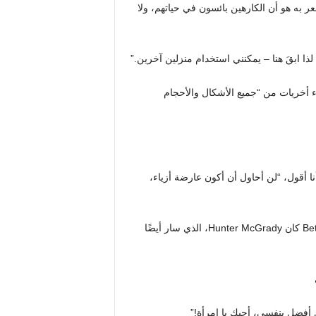
ر به هو أن الكارهين بائسون في حياتهم، ولا
ذا ابقَ هنا – يمكنني استخدام منزلين آخرين.”
ء أخريات من “جميع الأشكال والأحجام
 أقول، “لن أحاول أن أكون عارضة أزياء،
من بين أولئك الذين علقوا على Instagram Reel الخاص بـ Bethenny كان Hunter McGrady، الذي سار أيضًا
أفضل بنفسي، أحبك يا امرأة!”