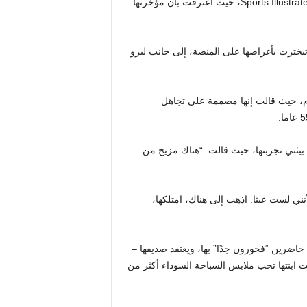
ردت بيثني فرانكل على المتصيدين بعد مشيتها على مدرج Sports Illustrated Swim، حيث اعترفت بأن مؤخرتها
تبخترت بأغراضها على المنصة، إلى جانب ليزو
ام، حيث قالت إنها مصممة على تجاهل
Instagra بعد الحدث، عكست بيثني تجربتها، حيث قالت: “هناك مزيج من
ني لست عبثا. اذهب إلى هناك، امتلكها،
قائها الذين كانوا حاضرين “فخورون جدًا” بها، ويعتقد صديقها –
ت ابنتها تحب ملابس السباحة السوداء أكثر من