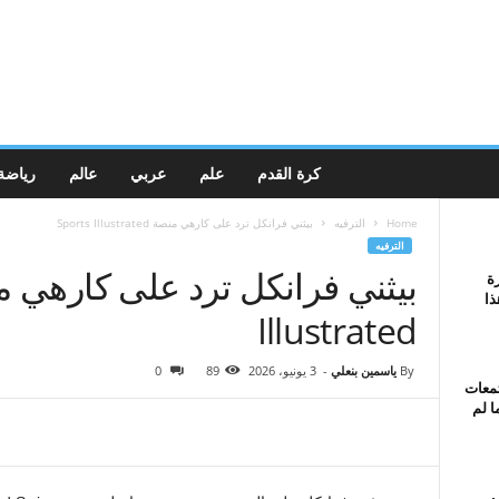
كرة القدم
علم
عربي
عالم
رياضة
Home
الترفيه
بيثني فرانكل ترد على كارهي منصة Sports Illustrated
الترفيه
ة
ذا
Illustrated
By
ياسمين بنعلي
-
3 يونيو، 2026
89
0
تمعات
ا لم
ف