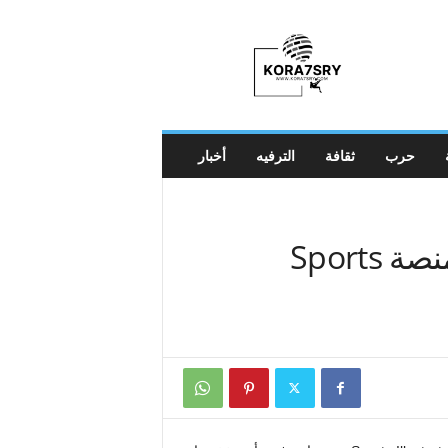
K
o
r
a
7
s
r
حرب
ثقافة
الترفيه
أخبار
y
بيثني فرانكل ترد على كارهي منصة Sports