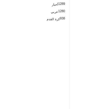
1289
أخبار
1280
عربي
938
كرة القدم