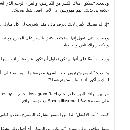
وتابعت: “سيكون هناك الكثير من الكارهين، والعزاء الوحيد الذي أشع
علاقة لي بذلك. إنهم مهووسون بي لأنني أفعل شيئًا صحيحًا.
“إذا لم يعجبك الأمر، لأنك تعرف ماذا، فقد اشتريت لي كل منازلي، ل
ومضت بيثني لتقول إنها استمتعت كثيرًا بالسير على المدرج مع نسا
والأعمار والأجناس والخلفيات”.
وشددت أيضًا على أنها لم تكن تحاول أن تكون عارضة أزياء بنفسها.
وتابعت: “الجميع متوترون بعض الشيء بطريقة ما… وبالنسبة لي، أنا
لذلك سأكون أنا فقط وأستمتع فقط!”
على منصة Sports Illustrated Swim مع نجمة الواقع.
كتبت: “أنت الأفضل”. لذا من الممتع مشاركة المسرح معك يا فتاتي
بينما أضافت مولي سيمز: “لم يكن من الممكن أن أقول ذلك بشكل 