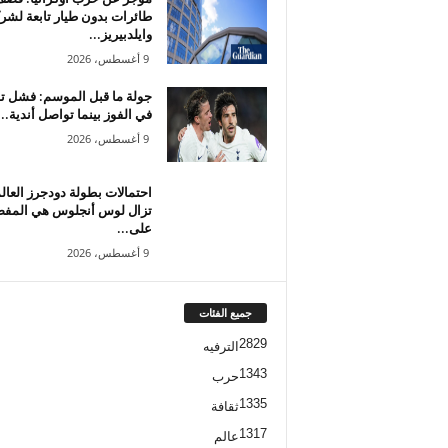
طائرات بدون طيار تابعة لشر
وايلدبيريز...
9 أغسطس، 2026
جولة ما قبل الموسم: فشل تو
في الفوز بينما تواصل أندية...
9 أغسطس، 2026
احتمالات بطولة دودجرز العالمي
تزال لوس أنجلوس هي المفض
على...
9 أغسطس، 2026
جميع الفئات
2829
الترفيه
1343
حرب
1335
ثقافة
1317
عالم