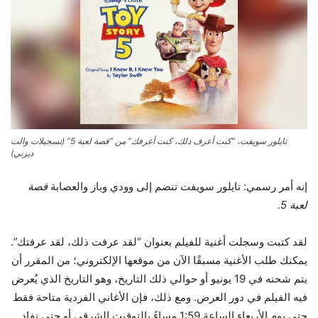
تايلور سويفت، “كنت أعرف ذلك، كنت أعرفك” من “قصة لعبة 5” (تسجيلات والت
ديزني)
إنه أمر رسمي: تايلور سويفت تنضم إلى وودي وباز والعصابة
قصة
لعبة 5.
لقد كتبت وسجلت أغنية للفيلم بعنوان “لقد عرفت ذلك، لقد عرفتك”.
يمكنك طلب الأغنية مسبقًا الآن من موقعها الإلكتروني؛ من المقرر أن
يتم شحنه في 19 يونيو أو حوالي ذلك التاريخ، وهو التاريخ الذي يُعرض
فيه الفيلم في دور العرض. ومع ذلك، فإن الأغاني الفردية متاحة فقط
حتى يوم الأربعاء الساعة 1:59 مساءً بالتوقيت الشرقي أو حتى نفاد