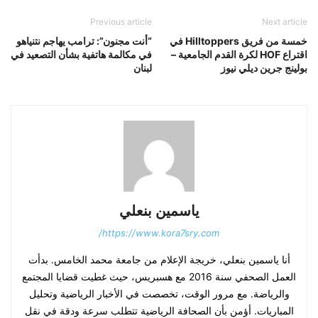
Previous article
Next article
خمسة من فريق Hilltoppers في
“أنت مجنون”: ترامب يهاجم نتنياهو
اقتراع HOF لكرة القدم الجامعية –
في مكالمة هاتفية بشأن التصعيد في
بولينج جرين ديلي نيوز
لبنان
ياسمين بنعلي
https://www.kora7sry.com/
أنا ياسمين بنعلي، خريجة الإعلام من جامعة محمد الخامس. بدأت
العمل الصحفي سنة 2016 مع هسبريس، حيث غطيت قضايا المجتمع
والرياضة. مع مرور الوقت، تخصصت في الأخبار الرياضية وتحليل
المباريات. أؤمن بأن الصحافة الرياضية تتطلب سرعة ودقة في نقل