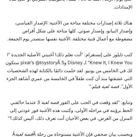
الإمدادات.
هناك ثلاثة إصدارات مختلفة متاحة من الأغنية: الإصدار القياسي،
وإصدار البيانو، وإصدار صوتي. كلها متاحة على شكل أقراص
مضغوطة مع أعمال فنية مختلفة. الأغنية نفسها ستصدر يوم الجمعة.
كتب تايلور على إنستغرام: “أنت تعلم ذلك! أغنيتي الأصلية الجديدة “I
Knew It, I Knew You” لـ Disney وpixar’s @toystoryÂ 5 ستكون
لك في الخامس من يونيو. لقد حلمت دائمًا بالكتابة لهذه الشخصيات
التي عشقتها منذ أن كنت طفلاً في الخامسة من عمري أشاهد الجزء
الأول”.
قصة لعبة
فيلم.”
وتتابع: “لقد وقعت في الحب على الفور
قصة لعبة 5
عندما حالفني
الحظ برؤيته في مراحله الأولى، وكتبت هذه الأغنية فور عودتي إلى
المنزل من العرض. في بعض الأحيان أنت تعرف ذلك، أليس كذلك؟”
وبحسب بيان صحفي فإن الأغنية مستوحاة من رحلة Â
قصة لعبة
Â