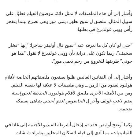
وأشار إلى أن هذه الملصقات لا تمثل دائمًا موضوع الفيلم فعليًا. على
سبيل المثال، ملصق ل
شبح
تظهر ديمي مور وهي تصرخ بينما ينفجر
رأس ووبي غولدبرغ في بطنها.
“حتى لو كان كل ما تعرفه عنه.”
شبح
قال أوليفر ساخرًا: “إنها “فخار
سخيف”، ربما تكون على دراية بأن ووبي غولدبرغ لا تقول “هذا هو
جوني” طريقها للخروج من رحم ديمي مور”.
وأشار إلى أن الفنانين الغانيين ظلوا يصنعون ملصقاتهم الخاصة لأفلام
هوليود لعقود من الزمن ــ وهي ملصقات لا علاقة لها بقصة الفيلم.
ومن بين الأمثلة الأخرى ملصق لأفلام هوليوود.
الحديقة الجوراسية
يضم لاعب غولف وآخر ل
الجاسوس الذي أحبني
يتباهى بسمكة
ضخمة.
وكما أوضح أوليفر، فقد تم إدخال أشرطة الفيديو الأجنبية إلى غانا في
الثمانينيات، مما أدى إلى قيام السكان المحليين بشراء شاشات