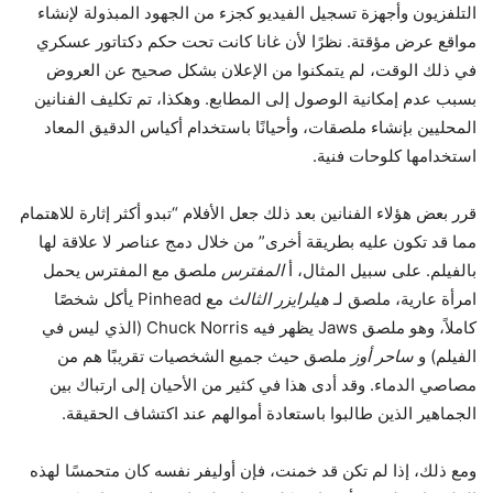
التلفزيون وأجهزة تسجيل الفيديو كجزء من الجهود المبذولة لإنشاء
مواقع عرض مؤقتة. نظرًا لأن غانا كانت تحت حكم دكتاتور عسكري
في ذلك الوقت، لم يتمكنوا من الإعلان بشكل صحيح عن العروض
بسبب عدم إمكانية الوصول إلى المطابع. وهكذا، تم تكليف الفنانين
المحليين بإنشاء ملصقات، وأحيانًا باستخدام أكياس الدقيق المعاد
استخدامها كلوحات فنية.
قرر بعض هؤلاء الفنانين بعد ذلك جعل الأفلام “تبدو أكثر إثارة للاهتمام
مما قد تكون عليه بطريقة أخرى” من خلال دمج عناصر لا علاقة لها
بالفيلم. على سبيل المثال، أ
المفترس
ملصق مع المفترس يحمل
امرأة عارية، ملصق لـ
هيلرايزر الثالث
مع Pinhead يأكل شخصًا
كاملاً، وهو ملصق Jaws يظهر فيه Chuck Norris (الذي ليس في
الفيلم) و
ساحر أوز
ملصق حيث جميع الشخصيات تقريبًا هم من
مصاصي الدماء. وقد أدى هذا في كثير من الأحيان إلى ارتباك بين
الجماهير الذين طالبوا باستعادة أموالهم عند اكتشاف الحقيقة.
ومع ذلك، إذا لم تكن قد خمنت، فإن أوليفر نفسه كان متحمسًا لهذه