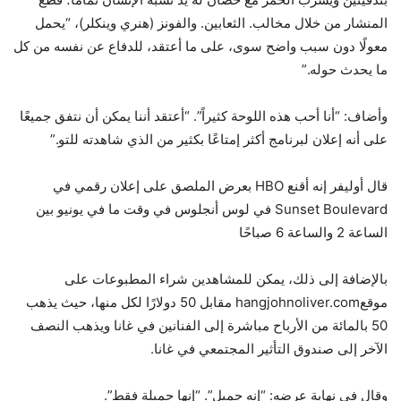
المنشار من خلال مخالب. الثعابين. والفونز (هنري وينكلر)، “يحمل
معولًا دون سبب واضح سوى، على ما أعتقد، للدفاع عن نفسه من كل
ما يحدث حوله.”
وأضاف: “أنا أحب هذه اللوحة كثيراً”. “أعتقد أننا يمكن أن نتفق جميعًا
على أنه إعلان لبرنامج أكثر إمتاعًا بكثير من الذي شاهدته للتو.”
قال أوليفر إنه أقنع HBO بعرض الملصق على إعلان رقمي في
Sunset Boulevard في لوس أنجلوس في وقت ما في يونيو بين
الساعة 2 والساعة 6 صباحًا
بالإضافة إلى ذلك، يمكن للمشاهدين شراء المطبوعات على
موقعhangjohnoliver.com مقابل 50 دولارًا لكل منها، حيث يذهب
50 بالمائة من الأرباح مباشرة إلى الفنانين في غانا ويذهب النصف
الآخر إلى صندوق التأثير المجتمعي في غانا.
وقال في نهاية عرضه: “إنه جميل”. “إنها جميلة فقط”.