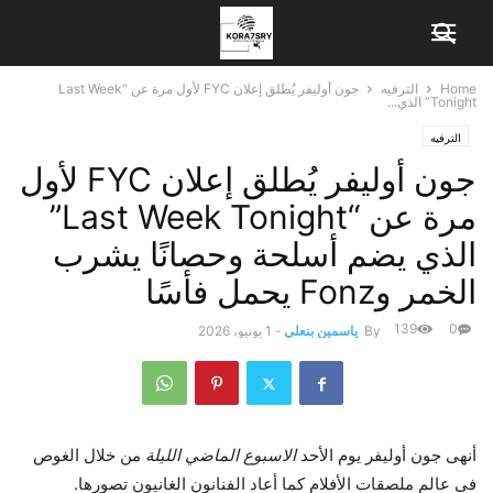
Home
الترفيه
جون أوليفر يُطلق إعلان FYC لأول مرة عن “Last Week
Tonight” الذي...
الترفيه
جون أوليفر يُطلق إعلان FYC لأول
مرة عن “Last Week Tonight”
الذي يضم أسلحة وحصانًا يشرب
الخمر وFonz يحمل فأسًا
139
0
By
ياسمين بنعلي
-
1 يونيو، 2026
أنهى جون أوليفر يوم الأحد
الاسبوع الماضي الليلة
من خلال الغوص
في عالم ملصقات الأفلام كما أعاد الفنانون الغانيون تصورها.