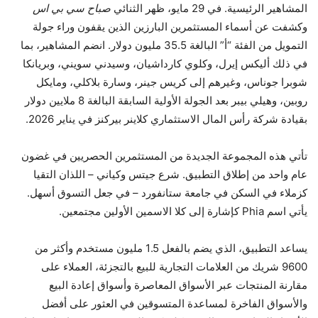
المشاهير الرئيسية. في 29 مايو، ظهر الثنائي
صباح سي بي اس
وكشفت عن أسماء المستثمرين البارزين الذين يقفون وراء جولة
التمويل من الفئة “أ” البالغة 35.5 مليون دولار. انضم المشاهير، بما
في ذلك أليكس إيرل، وكلوي كارداشيان، وسيدني سويني، وبريانكا
شوبرا جوناس، وغيرهم إلى كريس جينر، وسارة بلاكلي، ومايكل
روبين، وهيلي بيبر بعد الجولة الأولية السابقة البالغة 8 ملايين دولار
بقيادة شركة رأس المال الاستثماري كلاينر بيركنز في يناير 2026.
تأتي هذه المجموعة الجديدة من المستثمرين الحصريين في غضون
عام واحد من إطلاق التطبيق. شرع جيتس وكياني – اللذان التقيا
كزملاء في السكن في جامعة ستانفورد – في جعل التسوق أسهل.
يأتي اسم Phia كإشارة إلى كلا الاسمين الأولين مجتمعين.
يساعد التطبيق، الذي يضم بالفعل 1.5 مليون مستخدم وأكثر من
9600 شريك من العلامات التجارية للبيع بالتجزئة، العملاء على
مقارنة المنتجات عبر الأسواق المعاصرة وأسواق إعادة البيع
والأسواق الفاخرة لمساعدة المتسوقين في العثور على أفضل