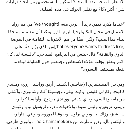
الأسعار المتاحة بثقة. الهدف؟ لتمكين المستخدمين من اتخاذ قرارات
شراء أكثر ذكاءً مع تقليل العوائد في هذه العملية.
“عندما فكرنا فيمن نريد أن نربي منه، [we thought] من هم رواد
الأعمال في مجال التكنولوجيا اليوم الذين يمكننا أن نتعلم منهم حقًا
لبناء هذا المنتج؟ ولكن أيضًا من هم الأيقونات الثقافية في الموضة
[that everyone wants to dress like]من الذي يؤثر حقًا على
الذوق والثقافة؟ قال جيتس في البرنامج الصباحي. “بالنسبة لنا، كان
الأمر يتعلق بجلب هؤلاء الأشخاص وجمعهم حول الطاولة لبناء ما
نفعله بمستقبل التسوق.”
ومن بين المستثمرين الإضافيين ألكسندر أرنو، وراشيل زوي، وميندي
كالينج، وكارلي كلوس، وكيت بيلي، وجيسيكا ألبا، وشابوزي، وآشلي
جراهام، وهالسي، وجاي شيتي، وويندي مردوخ، وأوليفيا كولبو،
وإيمي غريفين، وليلي سينغ، والأخوات نادر، وكريسيل ليم، وكودي
سانشيز، وزاك بيا، وبوبي براون، وصوفيا أموروسو، ويني. هارلو،
وأليكس بال، ودرو تاغارت من The Chainsmokers، ولوري هارفي،
وليلى هورموزي، وآيس سبايس، وجونا، وإيلين جو، وباريس هيلتون.