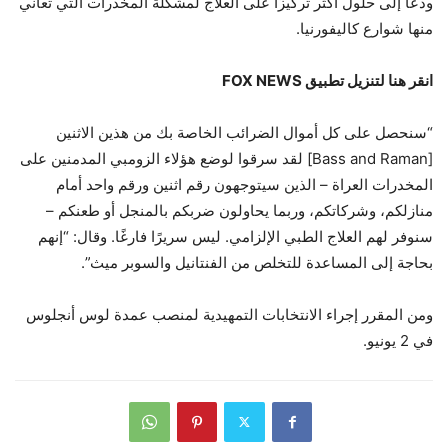
ودعا إلى حلول أكثر تركيزًا على العلاج لمشكلة المخدرات التي تعاني
منها شوارع كاليفورنيا.
انقر هنا لتنزيل تطبيق FOX NEWS
“سنحصل على كل أموال الضرائب الخاصة بك من هذين الاثنين
[Bass and Raman] لقد سرقوا لوضع هؤلاء الزومبي المدمنين على
المخدرات العراة – الذين سيتوجهون رقم اثنين ورقم واحد أمام
منازلكم، وشركاتكم، وربما يحاولون ضربكم بالمنجل أو طعنكم –
سنوفر لهم العلاج الطبي الإلزامي. ليس سريرًا فارغًا. وقال: “إنهم
بحاجة إلى المساعدة للتخلص من الفنتانيل والسوبر ميث”.
ومن المقرر إجراء الانتخابات التمهيدية لمنصب عمدة لوس أنجلوس
في 2 يونيو.