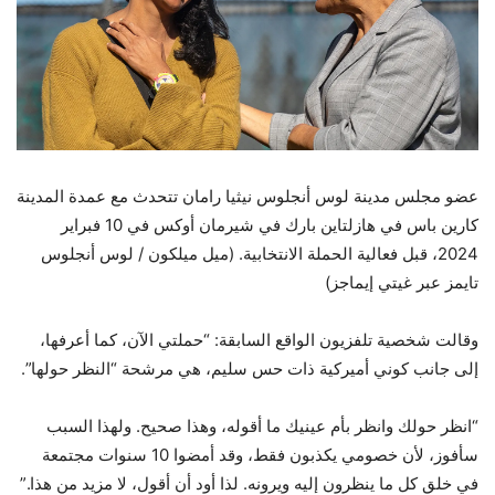
عضو مجلس مدينة لوس أنجلوس نيثيا رامان تتحدث مع عمدة المدينة
كارين باس في هازلتاين بارك في شيرمان أوكس في 10 فبراير
2024، قبل فعالية الحملة الانتخابية.
(ميل ميلكون / لوس أنجلوس
تايمز عبر غيتي إيماجز)
وقالت شخصية تلفزيون الواقع السابقة: “حملتي الآن، كما أعرفها،
إلى جانب كوني أميركية ذات حس سليم، هي مرشحة “النظر حولها”.
“انظر حولك وانظر بأم عينيك ما أقوله، وهذا صحيح. ولهذا السبب
سأفوز، لأن خصومي يكذبون فقط، وقد أمضوا 10 سنوات مجتمعة
في خلق كل ما ينظرون إليه ويرونه. لذا أود أن أقول، لا مزيد من هذا.”