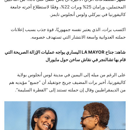
المحتملين، ورامان 25% وبرات 22%، وفقًا لاستطلاع أجرته جامعة
كاليفورنيا في بيركلي ولوس أنجلوس تايمز.
اكتسب برات، الذي يعتبر نفسه جمهوريًا، قوة جذب بسبب إعلانات
حملته العدوانية واسعة الانتشار التي تستهدف خصومه.
شاهد: جناح LA MAYOR اليساري يواجه عمليات الإزالة الصريحة التي
قام بها تشالنجر في نقاش ساخن حول مايورال
على الرغم من ميله إلى اليمين في مدينة لوس أنجلوس بولاية
كاليفورنيا، أخبر برات المضيف جريج جوتفيلد أن “جميع” مؤيديه هم
من الديمقراطيين وقال إن حملته تستند إلى “الفطرة السليمة”.