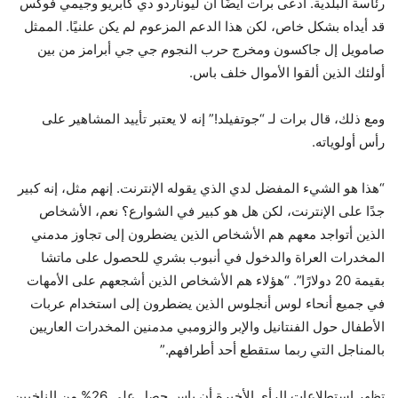
رئاسة البلدية. ادعى برات أيضًا أن ليوناردو دي كابريو وجيمي فوكس
قد أيداه بشكل خاص، لكن هذا الدعم المزعوم لم يكن علنيًا. الممثل
صامويل إل جاكسون ومخرج حرب النجوم جي جي أبرامز من بين
أولئك الذين ألقوا الأموال خلف باس.
ومع ذلك، قال برات لـ “جوتفيلد!” إنه لا يعتبر تأييد المشاهير على
رأس أولوياته.
“هذا هو الشيء المفضل لدي الذي يقوله الإنترنت. إنهم مثل، إنه كبير
جدًا على الإنترنت، لكن هل هو كبير في الشوارع؟ نعم، الأشخاص
الذين أتواجد معهم هم الأشخاص الذين يضطرون إلى تجاوز مدمني
المخدرات العراة والدخول في أنبوب بشري للحصول على ماتشا
بقيمة 20 دولارًا”. “هؤلاء هم الأشخاص الذين أشجعهم على الأمهات
في جميع أنحاء لوس أنجلوس الذين يضطرون إلى استخدام عربات
الأطفال حول الفنتانيل والإبر والزومبي مدمنين المخدرات العاريين
بالمناجل التي ربما ستقطع أحد أطرافهم.”
تظهر استطلاعات الرأي الأخيرة أن باس حصل على 26% من الناخبين