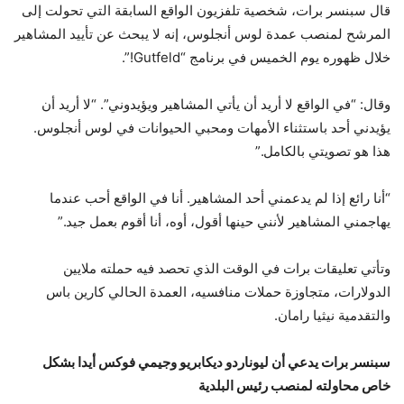
قال سبنسر برات، شخصية تلفزيون الواقع السابقة التي تحولت إلى
المرشح لمنصب عمدة لوس أنجلوس، إنه لا يبحث عن تأييد المشاهير
خلال ظهوره يوم الخميس في برنامج “Gutfeld!”.
وقال: “في الواقع لا أريد أن يأتي المشاهير ويؤيدوني”. “لا أريد أن
يؤيدني أحد باستثناء الأمهات ومحبي الحيوانات في لوس أنجلوس.
هذا هو تصويتي بالكامل.”
“أنا رائع إذا لم يدعمني أحد المشاهير. أنا في الواقع أحب عندما
يهاجمني المشاهير لأنني حينها أقول، أوه، أنا أقوم بعمل جيد.”
وتأتي تعليقات برات في الوقت الذي تحصد فيه حملته ملايين
الدولارات، متجاوزة حملات منافسيه، العمدة الحالي كارين باس
والتقدمية نيثيا رامان.
سبنسر برات يدعي أن ليوناردو ديكابريو وجيمي فوكس أيدا بشكل
خاص محاولته لمنصب رئيس البلدية