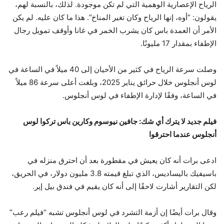
الرياح الإعصارية الوهمية التي لم تكن موجودة. لذلك، بالنسبة لهم،
يقولون: “أوه، إنها الرياح وكان تغير المناخ”. هذا ما كان عليه. لم يكن
الأمر أن العمدة باس كان يشرب الخمر في غانا وأوقف تمويل رجال
الإطفاء بمقدار 17 مليونًا.
وصلت سرعة الرياح في كثير من الأحيان إلى 40 ميلاً في الساعة في
لوس أنجلوس خلال حرائق يناير 2025، وبلغت أعلى سرعة 86 ميلاً
في الساعة، وفقًا لإدارة الإطفاء في لوس أنجلوس.
فيلم جديد لا يترك أي شك: جافين نيوسوم وكارين باس تركوا لوس
أنجلوس عندما احترقوا
ادعى برات أنه كان يعيش في مقطورة بعد أن احترق منزله في
باسيفيك باليساديس، الذي تبلغ قيمته 3.8 مليون دولار، في الحريق،
لكن التقارير أشارت لاحقًا إلى أنه كان يقيم في فندق بيل إير.
وقال برات أيضًا إن أزمة التشرد في لوس أنجلوس تشبه “فيلم رعب”