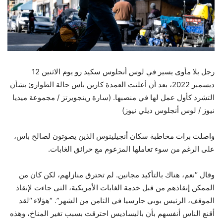
رجل بلا مأوى يسير في لوس أنجلوس سكيد رو يوم الاثنين 12
ديسمبر 2022، بعد أن أعلنت العمدة كارين باس حالة الطوارئ بشأن
التشرد كأول عمل لها في منصبها.
(سارة رينجويرتز / مجموعة ميديا ​​
نيوز / لوس أنجلوس ديلي نيوز)
واصلت برات مخاطبة سكان أنجيلينوس الذين يصوتون لصالح باس،
على الرغم من سوء تعاملها المزعوم مع حرائق الغابات.
وقال “نعم، هناك بالتأكيد مجانين. لم تحترق منازلهم، لكن كان من
الممكن إنقاذهم من قبل خدمة الغابات الأمريكية، التي جاءت لإنقاذ
الموقف، الرئيس بوبي جارسيا في الثامن من الشهر”. “هؤلاء
“لقد
أقنع الناس أنفسهم بأن باليساديس احترقت بسبب تغير المناخ، وهذه