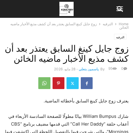
Home
الترفيه
زوج جايل كينغ السابق يعتذر بعد أن كشف مذيع الأخبار ماضيه
الخائن
الترفيه
زوج جايل كينغ السابق يعتذر بعد أن
كشف مذيع الأخبار ماضيه الخائن
95
0
By
ياسمين بنعلي
-
28 مايو، 2026
يعترف زوج جايل كينغ السابق بأخطائه الماضية.
شارك William Bumpus بيانًا مطولًا للصفحة السادسة الأربعاء في
أعقاب حلقة “Call Her Daddy” التي قدمها مضيف برنامج “CBS
Mornings”، والتي شرحت فيها بالتفصيل اللحظة التي اكتشفت فيها