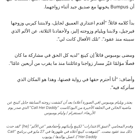
أن Bumpus يخونها مع صديق جيد أثناء زواجهما.
بدأ كلامه قائلاً: “أقدم اعتذاري العميق لجايل، ولابنتنا كيربي وزوجها
فيرجيل، ولابننا ويليام وزوجته إليز، ولأحفادنا الثلاثة، عن الألم الذي
سببته منذ عقود”. “تلك الأفعال كانت لي”.
ومضى بومبوس قائلاً إن كينغ “لديه كل الحق في مشاركة ما كان
فصلًا مؤلمًا غيّر مسار زواجنا وعائلتنا منذ ما يقرب من أربعين عامًا”.
وأضاف: “أنا أحترم حقها في رواية قصتها، وهذا هو المكان الذي
سأتركه فيه”.
يعتذر ويليام بومبوس (في الصورة أعلاه) بعد أن كشفت زوجته السابقة جايل كينج عن
ماضيه الخائن في الحلقة الأخيرة من البودكاست “Call Her Daddy” الذي صدر يوم
الأربعاء.
انستغرام / وليام بومبوس
وقدم المحامي “أعمق الاعتذارات” لكينغ وأبنائهم وأحفادهم “عن الألم” [he] “لقد حدث
ذلك منذ عقود مضت. “(شوهدت كينغ أعلاه في ظهورها في 27 مايو في برنامج “Call
Her Daddy”).
اتصل بوالدها / يوتيوب