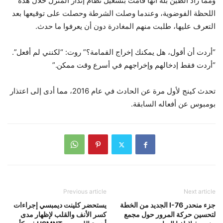
ومما زاد الطين بلة أنها قامت بتشغيل نظام إنذار المنزل خلال هذه
اللحظة الفوضوية، وعندما وصلت الشرطة وحصلت على توقيعها بعد
التعرف عليها، طلبت منهم المغادرة دون أن يعرفوا ما حدث.
“أردت أن أقول، هل يمكنك إخراج القمامة؟” روت: “لكنني لم أفعل”.
“أردت فقط إدخالهم وإخراجهم في أسرع وقت ممكن.”
تحدث كينج لأول مرة عن الحادث في عام 2016، مما أدى إلى اعتذار
بومبوس عن أفعاله السابقة.
Previous article
Next article
جزء منحدر I-76 الجديد من الخطة
يستحضر كلينت ديمبسي إجراءات
لتحسين حركة المرور حول مجمع
كسر الأنف والقلب لإظهار مدى