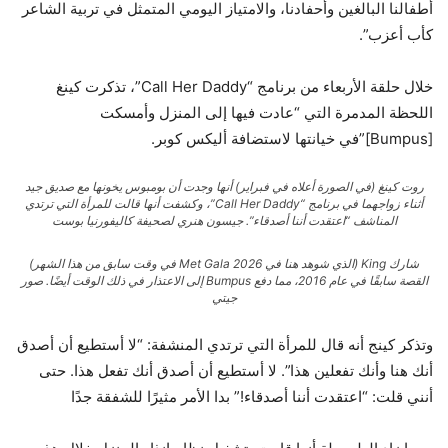
أطفالنا البالغين وأحفادنا، والامتياز اليومي المتمثل في تربية الشاعر
كأب أعزب”.
خلال حلقة الأربعاء من برنامج “Call Her Daddy”، تذكرت كينغ
اللحظة المدمرة التي “عادت فيها إلى المنزل وأمسكت
[Bumpus]”في خيانتها لاستضافة أليكس كوبر.
روت كينغ (في الصورة أعلاه في فبراير) أنها وجدت أن بومبوس يخونها مع صديق جيد
أثناء زواجهما في برنامج “Call Her Daddy”، وكشفت أنها قالت للمرأة التي ترتدي
المناشف “اعتقدت أننا أصدقاء”.
جيسون هنري لصحيفة كاليفورنيا بوست
شارك King (الذي شوهد هنا في 2026 Met Gala في وقت سابق من هذا الشهر)
القصة سابقًا في عام 2016، مما دفع Bumpus إلى الاعتذار في ذلك الوقت أيضًا.
صور
جيتي
وتذكر كينج أنه قال للمرأة التي ترتدي المنشفة: “لا أستطيع أن أصدق
أنك هنا وأنك تفعلين هذا”. لا أستطيع أن أصدق أنك تفعل هذا. حتى
أنني قلت: “اعتقدت أننا أصدقاء!” بدا الأمر مثيرًا للشفقة جدًا