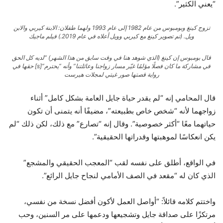
“يعني الكثير”.
تزوج كينغ وبومبوس من عام 1982 إلى عام 1993 ولهما طفلان: الابنة كيربي والابن
ويل. (تم تصوير كينغ مع كيربي وويل أعلاه في عام 2019.)
فيلم ماجيك
قال بومبوس إن كينغ (الذي شوهد هنا في وقت سابق من هذا الشهر) “لديه كل الحق
في مشاركة ما كان فصلًا مؤلمًا غيّر مسار زواجنا وعائلتنا” وأنه “يحترم”[s] حقها في
رواية قصتها
صور غيتي لمجلات هيرست
قال المحامي إنه “لم يقدر حياة جايل العامة بشكل كامل” أثناء
زواجهما لأنه “شخص خاص بطبيعته”، مضيفًا أنه يتمنى أن تكون
حياتهما معًا “أكثر خصوصية”. وقال إنه “تصارع” مع ذلك، لكن ذلك “لم
يكن انعكاسًا لموهبتها وقدراتها الحقيقية”.
في الواقع، أطلق على نفسه لقب “المعجب الحقيقي والمشجع”
الذي كان له “مقعد في الصف الأمامي لنجاح جايل الرائع”.
واختتم كلامه قائلاً: “أواصل العمل لأكون أفضل نسخة من نفسي،
مرتكزًا على صداقة جايل وتشجيعها ودعمها على مر السنين، وحب