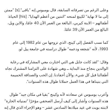
وعلى الرغم من تصرفاته السابقة، قال بومبوس إنه “باقى”.[s] “ممتن
إلى ما لا نهاية” لكينغ لمنحه “اثنتين من أعظم الهدايا”. [his] الحياة:
أطفالهم – الابنة كيربي، البالغة من العمر الآن 40 عامًا، والابن ويل،
البالغ من العمر الآن 39 عامًا.
كما نسب الفضل إلى كينج، الذي تزوجها من عام 1982 إلى عام
1993، لأنه “شجعه ودعمه” طوال دراسته في جامعة ييل لو.
وقال: “لقد كانت جايل هي التي اختارت معي المشاركة في رعاية
الوالدين بنجاح منذ البداية ــ وهي شهادة على التزامنا المشترك تجاه
أطفالنا قبل كل شيء، والآن أحفادنا. إن الحب والصداقة الحميمة
التي بنيناها في هذا العمل حملانا طوال هذه السنوات”.
وأعرب بومبوس عن سعادته لأنه وكينج “بقيا في مكان جيد” طوال
هذه السنوات وأشار إلى كيف أرسل الصحفي مؤخرًا “تمنياته الحارة”
لابنته بويت في عيد ميلادها السادس عشر – وهو الإجراء الذي قال إنه