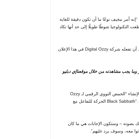
نه أمر مخيف نوعًا ما أن تكون دقيقة للغاية
طعت التكنولوجيا شوطًا طويلًا إلى حد أنها تكاد
وتابع: “يمكنك تصوير نموذج لإعلان تجاري… حث حرفيًا على ما تريد أن تفعله شركة Digital Ozzy في هذا الإعلان
ر وما يجب مشاهدته من خلال موقعنا
إي دبليو
وأوضح جاك أنهم عقدوا شراكة مع Hyperreal وProto Hologram لإنشاء “الحمض النووي الرقمي لـ Ozzy
Osbourne”، مشيرًا إلى أنه سيستخدم “صوت وصورة مغني Black Sabbath”. [and] الحركة للتفاعل مع
 أي شيء، وسوف يجيبك بصوته – وستكون الإجابات هي ما كان