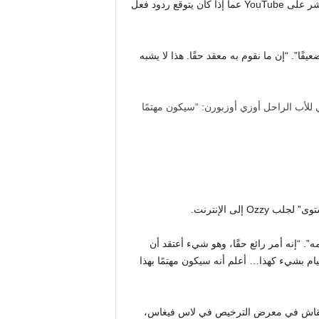
عن عمر يناهز 76 عامًا في عام 2025. سُئل جاك لاحقًا في بث مباشر على YouTube عما إذا كان يتوقع ردود فعل
عيفًا”. “إن ما نقوم به معقد حقًا. هذا لا يشبه
 إلى الإنترنت.
. “إنه أمر رائع حقًا، وهو شيء أعتقد أن
يام بشيء كهذا… أعلم أنه سيكون مهتمًا بهذا
 العائلة بشأن AI Ozzy خلال جلسة نقاش في معرض الترخيص في لاس فيغاس،