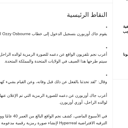
النقاط الرئيسية
ية
يجب
يقوم جاك أوزبورن بتسجيل الدخول إلى خطاب Ozzy Osbourne الرقمي.
نا
أعرب نجم تلفزيون الواقع عن دعمه للصورة الرمزية لوالده الراحل ا
سيتم طرحها هذا الصيف في الولايات المتحدة والمملكة المتحدة.
وقال: “لقد تحدثنا بالفعل عن ذلك قبل وفاته، وعن القيام بشيء كهذا
أعرب جاك أوزبورن عن دعمه للصورة الرمزية التي تم الإعلان عنها م
لوالده الراحل، أوزي أوزبورن.
في الأسبوع الماض
الترفيه الافتراضية Hyperreal لإنشاء صورة رمزية 