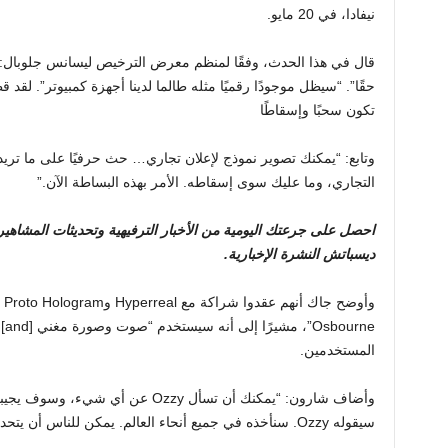
نيفادا، في 20 مايو.
قال في هذا الحدث، وفقًا لمنظم معرض الترخيص ليسانس جلوبال: “إ
حقًا”. “سيظل موجودًا رقميًا مثله طالما لدينا أجهزة كمبيوتر”. لقد ق
تكون سحبًا وإسقاطًا
التجاري، وما عليك سوى إسقاطه. الأمر بهذه البساطة الآن.”
احصل على جرعتك اليومية من الأخبار الترفيهية وتحديثات المشاهي
ديسباتش النشرة الإخبارية
.
المستخدمين.
وأضاف شارون: “يمكنك أن تسأل Ozzy عن
سيقوله Ozzy. سنأخذه في جميع أنحاء العالم. يمكن للناس أن يتحدثوا معه، وسوف يرد عليهم”.