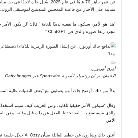
متباينة على الأخبار من قاعدة المعجبين المتدينين لموسيقى الروك.
“هذا هو الأمر، سيكون ما نفعله لذيذًا للغاية.” قال: “لن يكون الأمر ض
مجرد ربط صورة والدي في ChatGPT.”
أوزي أوزبورن
الائتمان: بريان روثمولر / أيقونة Sportswire عبر Getty Images
بدلاً من ذلك، أوضح جاك أنهم يعملون مع “بعض التقنيات عالية المستوى” لجلب Ozzy
وقال “سيكون الأمر حقيقيا للغاية، ومن الغريب كيف سيتم استخدامه”
والدي سيستمتع به.” لقد تحدثنا بالفعل عن ذلك قبل وفاته، وعن الق
الأمر.
أعلن جاك وشارون عن خطط