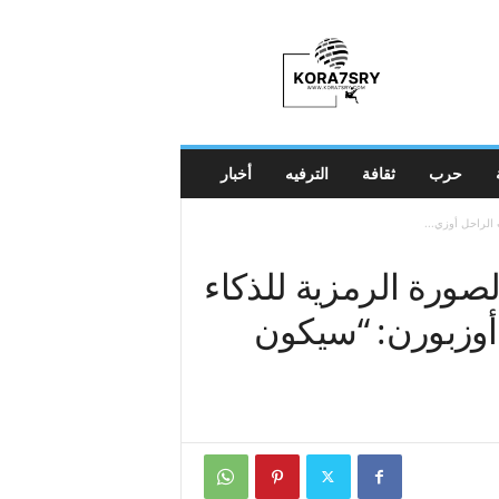
K
o
r
a
7
s
r
حرب
ثقافة
الترفيه
أخبار
y
 الراحل أوزي...
صورة الرمزية للذكاء
أوزبورن: “سيكون