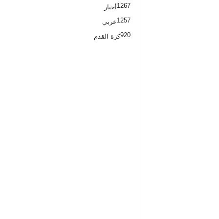
1267
أخبار
1257
عربي
920
كرة القدم