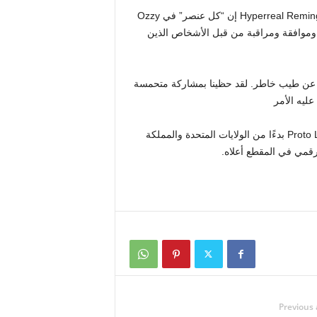
قال الرئيس التنفيذي لشركة Hyperreal Remington Scott إن “كل عنصر” في Ozzy
 وموافقة ومراقبة من قبل الأشخاص الذين
ى عن طيب خاطر. لقد حظينا بمشاركة متحمسة
تفيد التقارير أن الصورة الرمزية لـ Ozzy ستظهر في وحدات Proto Luma بدءًا من الولايات المتحدة والمملكة
Previous 