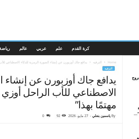
كرة القدم
علم
عربي
عالم
رياضة
Home
الترفيه
يدافع جاك أوزبورن عن إنشاء الصورة الرمزية للذكاء الاصطناعي للأب
الترفيه
يدافع جاك أوزبورن عن إنشاء ال
 بعد الخروج
الاصطناعي للأب الراحل أوزي 
مهتمًا بهذا”
ء
By
ياسمين بنعلي
-
27 مايو، 2026
92
0
ه