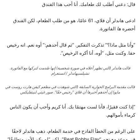
قال: دعني أطلب لك طعامك. أنا أحب هذا الفندق
ادعى هاندلر أن فلاي، 61 عامًا، هو من طلب الطعام، لكن الفندق
أحضره
ها
الفاتورة.
“وأنا مثل ماذا؟” تذكرت التفكير. “ثم قال أحدهم:” أوه نعم. انه رخيص
حقا. وكنت مثل، “أوه، أنا أكره الرخيص”.
قالت هاندلر (التي تظهر أعلاه في صورة شخصية) إنها صُدمت لتركها مع الفاتورة.
تشيلسيهاندلر / انستغرام
قالت مقدمة البرامج الحوارية السابقة (التي شوهدت في مطعم كيفن هارت روست في
مايو) إن أحدهم أخبرها أن فلاي “رخيص حقًا”.
صور غيتي لنيتفليكس
“إذا كنت فقيرًا، فأنا لست مهتمًا بك. أنا كريم وأحب أن يكون الناس
كرماء بأموالهم.
على الرغم من الخطأ الفادح في خدمة الطعام، ذهب هاندلر لاحقًا
في موعد مع نجم “Beat Bobby Flay”، لكن “لم يكن الأمر متطابقًا”.