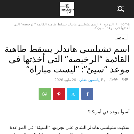
Home
الترفيه
اسم تشيلسي هاندلر يسقط طاهية القائمة “الرخيصة” التي
أخذتها في موعد “سيئ”:...
الترفيه
اسم تشيلسي هاندلر يسقط طاهية
القائمة “الرخيصة” التي أخذتها في
موعد “سيئ”: “ليست مباراة”
72
0
By
ياسمين بنعلي
-
26 مايو، 2026
أسوأ موعد في أمريكا؟
سكبت تشيلسي هاندلر الشاي على تجربتها “السيئة” في المواعدة