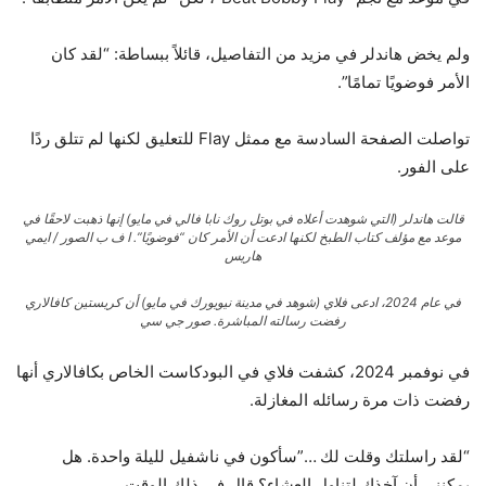
ولم يخض هاندلر في مزيد من التفاصيل، قائلاً ببساطة: “لقد كان
الأمر فوضويًا تمامًا”.
تواصلت الصفحة السادسة مع ممثل Flay للتعليق لكنها لم تتلق ردًا
على الفور.
قالت هاندلر (التي شوهدت أعلاه في بوتل روك نابا فالي في مايو) إنها ذهبت لاحقًا في
موعد مع مؤلف كتاب الطبخ لكنها ادعت أن الأمر كان “فوضويًا”.
ا ف ب الصور / ايمي
هاريس
في عام 2024، ادعى فلاي (شوهد في مدينة نيويورك في مايو) أن كريستين كافالاري
رفضت رسالته المباشرة.
صور جي سي
في نوفمبر 2024، كشفت فلاي في البودكاست الخاص بكافالاري أنها
رفضت ذات مرة رسائله المغازلة.
“لقد راسلتك وقلت لك …”سأكون في ناشفيل لليلة واحدة. هل
يمكنني أن آخذك لتناول العشاء؟ قال في ذلك الوقت.