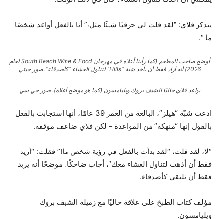
يتذكر فلاي: “لقد قلت لي حرفيًا شيئًا مثل،” أنا بالفعل أواعد شخصًا
ما “.
أوضح صاحب المطعم (كما رأينا أعلاه في مهرجان South Beach Wine & Food لعام
2026) أنه أراد فقط أن يأخذ شبة “Hills” لتناول العشاء “كأصدقاء”.
صور جيتي
يواعد فلاي حاليًا الشيف بروك ويليامسون (كما هو موضح أعلاه).
صور جي سي
ادعت شبّة “هيلز”، البالغة من العمر 39 عامًا، أنها استجابت بالفعل
بالقول إنها “منهكة” من المواعدة – لكن فلاي ضاعف موقفه.
“لا، لقد قلت، “لقد بدأت بالفعل في رؤية شخص ما!” فقلت: “أريد
فقط أن أذهب لتناول العشاء معك”، أجاب ضاحكًا، موضحًا أنه يريد
فقط أن نلتقي كأصدقاء.
مؤلف كتاب الطبخ على علاقة حاليًا مع زميله الشيف بروك
ويليامسون.