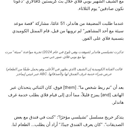
مع الشيف الشهير بوبي فلاي خلال بث كريستين كافالاري “دعونا
نكون صادقين” يوم الثلاثاء.
عندما طلبت المضيفة من هاندلر، 51 عامًا، مشاركة “قصة موعد
سيئة مع أحد المشاهير” لم ترويها من قبل، قام الممثل الكوميدي
بتسمية فلاي على الفور.
تذكرت تشيلسي هاندلر (شوهدت وهي تلوح في عام 2024) تجربة مواعدة “سيئة” مرت
بها مع بوبي فلاي.
صور جي سي
قالت الفنانة الكوميدية إن الشيف (الذي يظهر في الأعلى وهو يحمل طبقًا من الطعام)
عرض شراء خدمة غرف الفندق لها ولأصدقائها.
ABC عبر غيتي إيماجز
بعد أن “تم ربط شخص ما”. [them] فوق، كان الثنائي يتحدثان عبر
الهاتف [and] يمزح قليلاً، مما أدى إلى قيام فلاي بطلب خدمة غرف
هاندلر.
يتذكر خريج مسلسل “تشيلسي مؤخرًا”: “كنت في فندق مع بعض
الصديقات”. “كان يعرف الفندق جيدًا.” أراد أن يطلب… الطعام لنا.