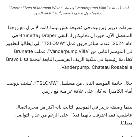
احتفظت شبة “Vanderpump Villa” ونجمة “Secret Lives of Mormon Wives”
بأذرعهما حول بعضهما البعض أثناء التقاط الصور.
تورطت دريبر وبرونيت في فضيحة غش بينما كانت لا تزال مع زوجها
المنفصل الآن، جوردان نجاتيكاورا. التقى Draper وBrunette في
عام 2024، عندما سافر فريق عمل “TSLOMW” إلى إيطاليا للظهور
في الموسم الثاني من “Vanderpump Villa”. عملت Brunette
كخادمة رئيسية في ملكية الريف الفرنسي التابعة لنجمة Bravo Lisa
Vanderpump، Chateau Rosabelle.
خلال خاتمة الموسم الثاني من مسلسل “TSLOMW”، كشف برونيت
أمام الكاميرا أنه كان على علاقة غرامية مع دريبر.
بينما وصفته دريبر في الموسم الثالث بأنه أكثر من مجرد اتصال
عاطفي، فقد اعترفت بأنهما قبلا – على الرغم من عدم التواصل
مطلقًا.