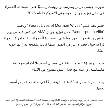
ظهرت جيسي دريبر ومارسيانو برونيت رسميًا على السجادة الحمراء
في حفل توزيع جوائز الموسيقى الأمريكية لعام 2026.
حضر نجم فيلم “Secret Lives of Mormon Wives” ونجمة
“Vanderpump Villa” حفل توزيع جوائز AMA في لاس فيغاس يوم
الاثنين والتقطوا الصور معًا على السجادة الحمراء. أبقت امرأة سمراء
ذراعه حول خصر دريبر في الصور بينما كانت ملفوفة بذراعها حوله
أيضًا.
وبدت دريبر (34 عاما) أنيقة في فستان أسود بلا أكمام مع حافة
مكشكشة، وارتدته مع حذاء أسود مفتوح من الأمام.
وبدت امرأة سمراء، 33 عامًا، أنيقة أيضًا في بدلة مع قميص أسود
تحتها.
جعل جيسي دريبر ومارسيانو برونيت علاقتهما رسمية على السجادة الحمراء في حفل
توزيع جوائز الموسيقى الأمريكية لعام 2026 يوم الاثنين.
صور جيتي