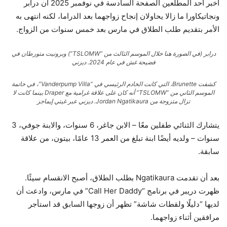
أخبر أحد المطلعين الصفحة السادسة في نوفمبر 2025 أن درابر
ونجاتيكاورا ما زالا يحاولان إنجاح زواجهما بعد الدراما، لكنه انتهى به
الأمر بتقديم طلب الطلاق في مارس بعد خمس سنوات من الزواج.
درابر (في الصورة هنا خلال الموسم الثالث من “TSLOMW”) وبرونيت متورطان في
فضيحة غش في عام 2024.
ديزني
كشفت Brunette، التي كانت الخادم الرئيسي في “Vanderpump Villa”، في خاتمة
الموسم الثاني من “TSLOMW” أنه كان على علاقة غرامية مع Draper بينما كانت لا
تزال متزوجة من Jordan Ngatikaura.
ديزني عبر غيتي إيماجز
يتشارك الثنائي طفلين معًا – الابن جاغر، 6 سنوات، والابنة جوفي، 3
سنوات – ولديه أيضًا ابنة تبلغ من العمر 13 عامًا، بيتون، من علاقة
سابقة.
بعد أن تقدمت Ngatikaura بطلب الطلاق، أصبح الانقسام سيئًا.
ظهرت دريبر في برنامج “Call Her Daddy” في مارس، وادعت أن
لديها “دليلًا ولقطات شاشة” تظهر أن زوجها السابق قد استأجر
مرافقين أثناء زواجهما.