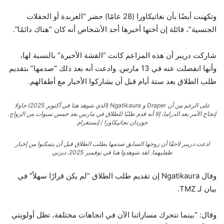
وتكهنت أيضًا بأن نغاتيكاورا (28 عامًا) حضر “العربدة أو الحفلات
الجنسية”، قائلة إن أختها أخبرها أحد الأشخاص أنه كان “هناك دائمًا”.
شاركت دريبر أن هذه المزاعم كانت “القشة الأخيرة” بالنسبة لها،
وأنها انفصلت عنه في 13 مارس. وادعت أنه بعد ذلك “صدمها” بتقديم
طلب الطلاق بعد ستة أيام قبل أن يشاركوا الأخبار مع أطفالهم.
على الرغم من أن Draper و Ngatikaura (الذي شوهد هنا في أكتوبر 2025) حاولا
إنجاح الأمر بعد الدراما، إلا أنه قدم طلبًا للطلاق في مارس بعد خمس سنوات من الزواج.
جوردان نجاتيكاورا / إنستغرام
ادعت دريبر لاحقًا أن زوجها السابق صدمها بطلب الطلاق قبل أن يتمكنوا من إخبار
طفليهما. لقد شوهدوا هنا في نوفمبر 2025.
ديزني
وقال Ngatikaura إن تقديم طلب الطلاق “لم يكن قرارًا سهلاً” في
بيان لـ TMZ.
وقال: “بينما تتحرك مساراتنا الآن في اتجاهات مختلفة، تظل أولويتي