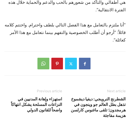
هي أطفالي والتأكد من شعورهم بالحب والدعم والحماية خلال هذه
الفترة الانتقالية”.
“أنا ملتزم بالتعامل مع هذا الفصل التالي بلطف واحترام. واختتم كلامه
قائلاً: “أرجو أن أطلب الخصوصية والتفهم بينما نتعامل مع هذا الأمر
كعائلة”.
Previous article
Next article
الشطرنج النرويجي: ديفيا ديشموخ
استهزاء وإهانة المدنيين في
تذهل بطل العالم جو وينجون في
النزاعات المسلحة يشكل انتهاكاً
هرمجدون؛ تلقى ماغنوس كارلسن
واضحاً للقانون الدولي
هزيمة مفاجئة