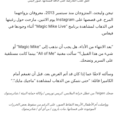
علق كعب العارضة على حافة فستانها.
صور جيتي
تيجن وليجند، المتزوجان منذ سبتمبر 2013، معروفان بزواجهما
المرح. في قصصها على Instagram يوم الاثنين، مازحت حول رغبتها
في الذهاب لمشاهدة برنامج “Magic Mike Live” أثناء وجودها في
فيغاس.
“بعد الانتهاء من الأداء، هل يجب أن نذهب إلى “Magic Mike” أو
شيء من هذا القبيل؟” سألت مغنية “All of Me” بينما كانت مستلقية
على السرير وتضحك.
وسألته لاحقًا عما إذا كان قد أتم العرض بعد، قبل أن تغمغم أمام
الكاميرا قائلة: “حتى نتمكن من الذهاب لمشاهدة “ماجيك مايك”.”
ضحك Teigen من عطل خزانة الملابس.
كريس توريس / وكالة حماية البيئة / شاترستوك
وواصلت أم الأطفال الأربعة التقاط الصور، على الرغم من سقوط بعض الخرزات
الموجودة على فستانها.
مات بارون / بي آي آي / شاترستوك