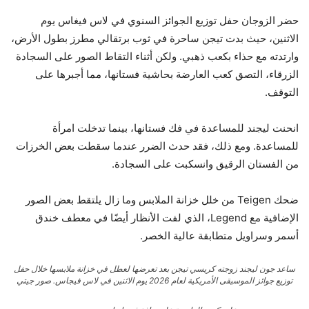
حضر الزوجان حفل توزيع الجوائز السنوي في لاس فيغاس يوم
الاثنين، حيث بدت تيجن ساحرة في ثوب برتقالي مطرز بطول الأرض،
وارتدته مع حذاء بكعب ذهبي. ولكن أثناء التقاط الصور على السجادة
الزرقاء، التصق كعب العارضة بحاشية فستانها، مما أجبرها على
التوقف.
انحنت ليجند للمساعدة في فك فستانها، بينما تدخلت امرأة
للمساعدة. ومع ذلك، فقد حدث الضرر عندما سقطت بعض الخرزات
من الفستان الرقيق وانسكبت على السجادة.
ضحك Teigen من خلل خزانة الملابس وما زال يلتقط بعض الصور
الإضافية مع Legend، الذي لفت الأنظار أيضًا في معطف خندق
أسمر وسراويل متطابقة عالية الخصر.
ساعد جون ليجند زوجته كريسي تيجن بعد تعرضها لعطل في خزانة ملابسها خلال حفل
توزيع جوائز الموسيقى الأمريكية لعام 2026 يوم الاثنين في لاس فيجاس.
صور جيتي