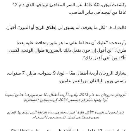
وكشفت تيجن، 40 عامًا، عن السر المفاجئ لزواجها الذي دام 12
عامًا من ليجند في يناير الماضي.
قالت لـ E: “لكل ما يعرفه، لم يسبق لي إطلاق الريح أو التبرز”. أخبار.
وأوضحت: “عليك أن تحافظ على ما هو مثير وتحافظ عليه بعدة
طرق”. “لن أقول إن جون يفعل ذلك بالضرورة طوال الوقت، لكنني
أتأكد من أنني أفعل ذلك”.
يشارك الزوجان أربعة أطفال معًا – لونا، 9 سنوات، مايلز، 7 سنوات،
وإستي ورين البالغان من العمر عامين.
الزوجان متزوجان منذ عام 2013، ولديهما أربعة أطفال معًا. تم تصويرهما هنا مع ابنتهما
لونا وابنها مايلز في ديسمبر 2024.
كريسيتيجين / انستغرام
قال ليجين إن الميزة “الأكثر إثارة” لدى زوجته هي روح الدعابة التي تتمتع بها. لقد تم
تصويرهم هنا في أبريل.
كريسيتيجين / انستغرام
شارك ليجند، 47 عامًا، بصراحة أثناء ظهوره في برنامج “Call Her