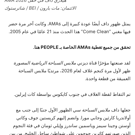
هيلاري داف في حفل AMA 2026
الائتمان: مات بارون / BEI / شاترستوك
يمثل ظهور داف أيضًا عودة كبيرة إلى AMAs. وكانت آخر مرة حضر
فيها مغني “Come Clean” هذا الحدث منذ 21 عامًا في عام 2005.
تحقق من جميع تغطية AMAs الخاصة بـ PEOPLE هنا
.
لقد صنعتها مؤخرًا قناة ديزني
ملابس السباحة الرياضية المصورة
ظهر لأول مرة كنجم غلاف لعام 2026، مرتديًا ملابس السباحة
العميقة من قطعة واحدة.
تم التقاط لقطة الغلاف في جنوب كايكوس بواسطة كات إيرلين.
جعلها داف
ملابس السباحة سي
الظهور الأول جنبًا إلى جنب مع
أولاندريا كارثين وجابي مورا. وانضم إليهم كريستين جوف وكاتي
أوستن وجينا سيمز وياسمين ساندرز وإيلي ثومان في فئة النجوم
الذين صورتهم كاثرين جوجوين على شواطئ ساحل الخليج. من بين