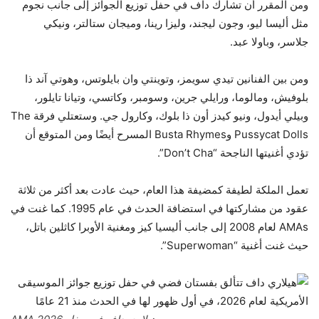
ومن المقرر أن تشارك داف في حفل توزيع الجوائز إلى جانب نجوم
مثل أليسا ليو، وجون ليجند، وليزا رينا، وميجان ستالتر، ونيكي
جلاسر، وباولا عبد.
ومن بين الفنانين تيدي سويمز، وتوينتي وان بايلوتس، وهوتي آند ذا
بلوفيش، ومالوما، ورايلي جرين، وسومبر، وكاتسي، وتيانا تايلور،
وبيلي أيدول، ونيو كيدز أون ذا بلوك، وكارول جي. وستعتلي فرقة The
Pussycat Dolls وBusta Rhymes المسرح أيضًا ومن المتوقع أن
تؤدي أغنيتها الناجحة “Don’t Cha”.
تعمل الملكة لطيفة كمضيفة هذا العام، حيث عادت بعد أكثر من ثلاثة
عقود من مشاركتها في استضافة الحدث في عام 1995. كما غنت في
AMAs لعام 2008 إلى جانب أليسيا كيز ومغنية الأوبرا كاثلين باتل،
حيث غنت أغنية “Superwoman”.