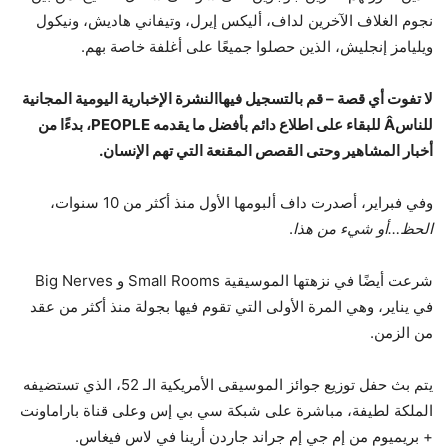
نجوم الغلاف الآخرين لداف، أليكس إيرل، وتيفاني هاديش، ونيكول
ويليامز إنجليش، الذين حصلوا جميعًا على أغلفة خاصة بهم.
لا تفوت أي قصة – قم بالتسجيل فيها
النشرة الإخبارية اليومية المجانية
للناس
Â للبقاء على اطلاع دائم بأفضل ما يقدمه PEOPLE، بدءًا من
أخبار المشاهير وحتى القصص المقنعة التي تهم الإنسان.
وفي فبراير، أصدرت داف ألبومها الأول منذ أكثر من 10 سنوات،
الحظ…أو شيء من هذا
.
شرعت أيضًا في نزهتها الموسيقية Small Rooms و Big Nerves
في يناير، وهي المرة الأولى التي تقوم فيها بجولة منذ أكثر من عقد
من الزمن.
يتم بث حفل توزيع جوائز الموسيقى الأمريكية الـ 52، الذي تستضيفه
الملكة لطيفة، مباشرة على شبكة سي بي إس وعلى قناة باراماونت
+ بريميوم من إم جي إم جراند جاردن أرينا في لاس فيغاس.