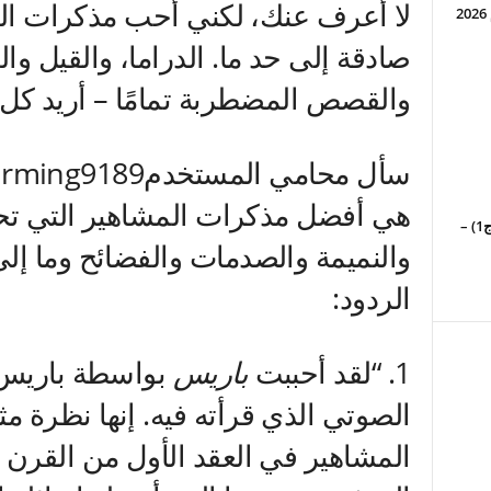
لا أعرف عنك، لكني أحب مذكرات ال
صادقة إلى حد ما. الدراما، والقيل وا
والقصص المضطربة تمامًا – أريد كل
هي أفضل مذكرات المشاهير التي تحتو
كرة القدم | الموسم 26-27 (ج1) –
والنميمة والصدمات والفضائح وما إ
الردود:
1.
“لقد أحببت
باريس
بواسطة باريس ه
الصوتي الذي قرأته فيه. إنها نظرة مث
المشاهير في العقد الأول من القرن 