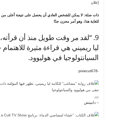
إعلان
للغاية هذا، وهو أمر محزن جدًا
9.
“لقد مر وقت طويل منذ أن قرأته،
ليا ريميني هي قراءة مثيرة للاهتمام 
السيانتولوجيا في هوليوود.
-pixiecut678
– داتبيتش