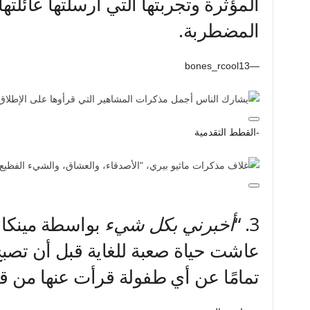
المؤثرة وتجربتها التي أرسلتها عائلته
المضطربة.
—bones_rcool13
-القطط التقدمية
3.
“
أخبرني بكل شيء
بواسطة مينكا ك
عاشت حياة صعبة للغاية قبل أن تصبح
تمامًا عن أي طفولة قرأت عنها من قب