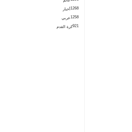
عالم
1268
أخبار
1258
عربي
921
كرة القدم