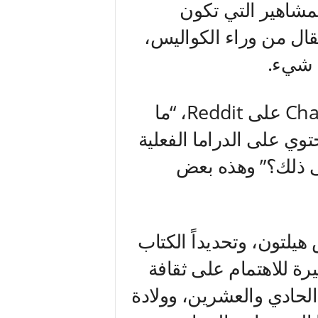
مشاهير التي تكون
لقال من وراء الكواليس،
 شيء.
سأل محامي المستخدمCharming9189 على Reddit، “ما
ي على الدراما الفعلية
لى ذلك؟” وهذه بعض
يلتون، وتحديداً الكتاب
يرة للاهتمام على ثقافة
الحادي والعشرين، وولادة