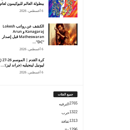
ببطولة العالم للبوكيمون لعام 2026
6 أغسطس، 2026
الكشف عن رواتب Lokesh
Kanagaraj و Arun
Matheswaran قبل إصدار
“DC”...
6 أغسطس، 2026
ليونيل لينجيليه (جراند ليز):...
6 أغسطس، 2026
جميع الفئات
2765
الترفيه
1322
حرب
1313
ثقافة
1296