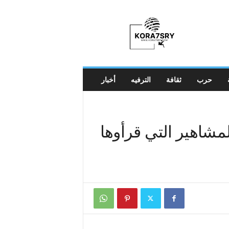
K
o
r
a
7
s
r
حرب
ثقافة
الترفيه
أخبار
y
شاهير التي قرأوها