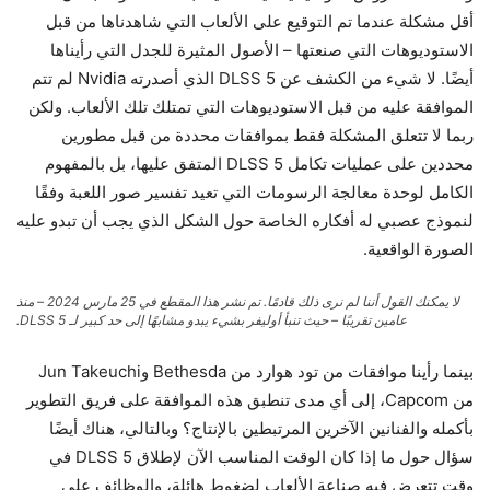
أقل مشكلة عندما تم التوقيع على الألعاب التي شاهدناها من قبل
الاستوديوهات التي صنعتها – الأصول المثيرة للجدل التي رأيناها
أيضًا. لا شيء من الكشف عن DLSS 5 الذي أصدرته Nvidia لم تتم
الموافقة عليه من قبل الاستوديوهات التي تمتلك تلك الألعاب. ولكن
ربما لا تتعلق المشكلة فقط بموافقات محددة من قبل مطورين
محددين على عمليات تكامل DLSS 5 المتفق عليها، بل بالمفهوم
الكامل لوحدة معالجة الرسومات التي تعيد تفسير صور اللعبة وفقًا
لنموذج عصبي له أفكاره الخاصة حول الشكل الذي يجب أن تبدو عليه
الصورة الواقعية.
لا يمكنك القول أننا لم نرى ذلك قادمًا. تم نشر هذا المقطع في 25 مارس 2024 – منذ
عامين تقريبًا – حيث تنبأ أوليفر بشيء يبدو مشابهًا إلى حد كبير لـ DLSS 5.
بينما رأينا موافقات من تود هوارد من Bethesda وJun Takeuchi
من Capcom، إلى أي مدى تنطبق هذه الموافقة على فريق التطوير
بأكمله والفنانين الآخرين المرتبطين بالإنتاج؟ وبالتالي، هناك أيضًا
سؤال حول ما إذا كان الوقت المناسب الآن لإطلاق DLSS 5 في
وقت تتعرض فيه صناعة الألعاب لضغوط هائلة، والوظائف على