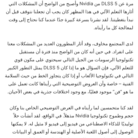
مرة عن DLSS 5 من Nvidia وأصبح من الواضح أن المشكلات التي
أثارها التعلم الآلي في هذا المظهر كان يجب أن تجعلنا نتوقف قبل أن
نبدأ بتغطيتنا. لقد نشرنا بسرعة كبيرة جدًا عندما كنا نحتاج إلى وقت
لمعالجة كل ما رأيناه.
لدى المجتمع مخاوف، وقد أثار المطورون العديد من المشكلات معنا
على انفراد. في حين أنه كان من الواضح منذ فترة أن مستقبل
تكنولوجيا الرسومات من الجيل التالي سيحتوي على مكون قوي
للتعلم الآلي، فإن السؤال هو ما إذا كان DLSS 5 يمثل التطور الكبير
التالي في تكنولوجيا الألعاب أو إذا كان يتجاوز الخط من حيث السلامة
الفنية – خاصة وأن العروض التوضيحية التي رأيناها كانت تعمل على
ما هو “فن” موجود فعليًا، مع وجود اختلافات جذرية في بعض الأحيان.
لقد كنا متحمسين لما رأيناه في العرض التوضيحي الخاص بنا وكان
حجم وطموح تكنولوجيا Nvidia مذهلاً. في الواقع، لقد أنشأت حلاً
توليديًا للذكاء الاصطناعي من فيديو إلى فيديو لا مثيل له. لا يمكنها
الوصول إلى أصول اللعبة الأصلية أو الهندسة أو العمق أو البيانات