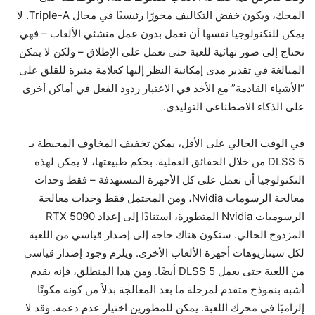
المحك، ويكون خفض التكاليف محورًا رئيسيًا في مجال Triple-A. لا
يمكن للتكنولوجيا نفسها أن تعمل بدون عمل منشئي الألعاب – فهي
تحتاج إلى صور نهائية للعبة حتى تعمل على الإطلاق – ولكن لا يمكن
المبالغة في تقدير مدى إمكانية النظر إليها كعلامة مثيرة للقلق على
“الأشياء القادمة” مع الأخذ في الاعتبار ردود الفعل في أماكن أخرى
على الذكاء الاصطناعي التوليدي.
في الوقت الحالي على الأقل، يمكن تخفيف المخاوف المحيطة بـ
DLSS 5 من خلال الحقائق العملية. بحكم طبيعتها، لا يمكن لهذه
التكنولوجيا أن تعمل على كل الأجهزة المستهدفة – فقط وحدات
معالجة الرسومات Nvidia، ومن المحتمل فقط وحدات معالجة
الرسوميات Nvidia المتطورة، استنادًا إلى إعداد RTX 5090
المزدوج الحالي. ستكون هناك حاجة إلى إصدار قياسي من اللعبة
لكل سيناريوهات أجهزة الألعاب الأخرى. ويلزم وجود إصدار قياسي
من اللعبة حتى يعمل DLSS 5 أيضًا. ومن هذا المنطلق، فإنه يقدم
أشبه بنموذج متقدم لمرحلة ما بعد المعالجة بدلاً من كونه مكونًا
إلزاميًا في محرك اللعبة. يمكن للمطورين اختيار عدم دعمه. وقد لا