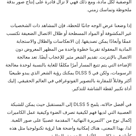
الوصفية لكل مادة، ومع ذلك فهي لا تزال قادرة على إنتاج صور بدقة
ملحوظة وتماسك زمني.
إذا وضعنا عرض الوجه جانبًا للحظة، فإن المشاهد ذات الشخصيات
غير المكشوفة أو المواد المسطحة أو ظلال الاتصال الضعيفة تكتسب
عمقًا وأبعادًا يمكن تصديقها. إن الانعكاسات والظلال والاستجابة
المادية المعقولة تقربنا خطوة واحدة من المظهر المعروض دون
الاتصال بالإنترنت. تقديم الشعر مثير للإعجاب أيضًا. تعد معالجة
الإضاءة التي يتم تتبع المسار أمرًا مكلفًا للغاية بالنسبة لوحدة معالجة
الرسومات، ولكن في DLSS 5 يمكنك رؤية الشعر الذي يبدو طبيعيًا
أكثر وقابلاً للمقارنة بالتصوير الفوتوغرافي في العالم الحقيقي. إليك
أداة تكبير لقطة الشاشة للتذكير.
في أفضل حالاته، يلمح DLSS 5 إلى المستقبل حيث يمكن للشبكة
العصبية التي لديها فهم لكيفية تصرف الضوء وكيفية عمل الكاميرات
إكمال نوع من “التمريرة النهائية” المقدمة عصبيًا على صور اللعبة.
لذا، بهذا المعنى، هناك إمكانية واضحة هنا لرؤية تكنولوجيا مثل هذه
كأداة قوية لكل من الألعاب الجديدة والحالية.