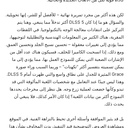
لكن هذه أكثر من مجرد تمريرة نهائية – للأفضل أو للشر، إنها تحويلية.
والسؤال هو ما إذا كان DLSS 5 أكثر تدخلاً مما ينبغي. وهنا يتم
التركيز على انتقادات معالجة الوجه بالتكنولوجيا. في اللقطات
المقربة، هناك الكثير من المعلومات الهندسية والتظليلية لتوجيهها،
مما يؤدي إلى تغييرات معقولة – تحسين نسيج الجلد وتحسين العمق.
ومع ذلك، إذا انسحبت الكاميرا للخلف، فسيكون هناك عدد أقل من
الإشارات الصعبة التي يمكن للنموذج العمل بها، مما يؤدي إلى ما
يمكن تسميته بتفسير أكثر “تكهنات” – وربما السبب وراء صورة
Grace المثيرة للجدل على نطاق واسع والتي ظهرت أمام DLSS 5.
وهذا ليس جيدًا عند التعامل مع شخصيات اللعبة المألوفة التي قد
تبدو وكأنها خضعت لعملية زرع وجه. هل ننظر إلى مخرجات يحددها
النموذج أكثر من بيانات اللعبة؟ إذا كان الأمر كذلك، فلا ينبغي أن
يحدث ذلك.
بل قد يثير الموافقة وأسئلة أخرى تحيط بالنزاهة الفنية. في الموقع
ومشاهدة العروض التوضيحية قيد التنفيذ، بدت المخاوف بشأن هذا