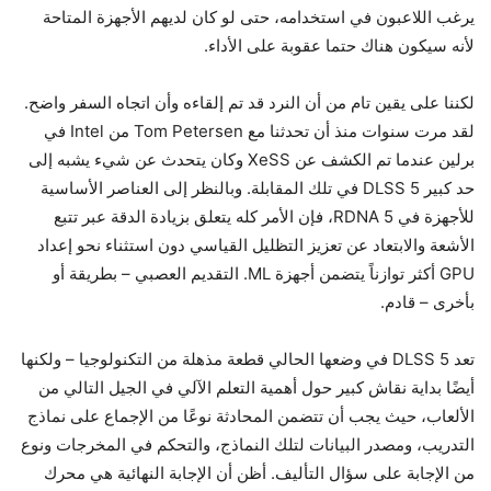
يرغب اللاعبون في استخدامه، حتى لو كان لديهم الأجهزة المتاحة
لأنه سيكون هناك حتما عقوبة على الأداء.
لكننا على يقين تام من أن النرد قد تم إلقاءه وأن اتجاه السفر واضح.
لقد مرت سنوات منذ أن تحدثنا مع Tom Petersen من Intel في
برلين عندما تم الكشف عن XeSS وكان يتحدث عن شيء يشبه إلى
حد كبير DLSS 5 في تلك المقابلة. وبالنظر إلى العناصر الأساسية
للأجهزة في RDNA 5، فإن الأمر كله يتعلق بزيادة الدقة عبر تتبع
الأشعة والابتعاد عن تعزيز التظليل القياسي دون استثناء نحو إعداد
GPU أكثر توازناً يتضمن أجهزة ML. التقديم العصبي – بطريقة أو
بأخرى – قادم.
تعد DLSS 5 في وضعها الحالي قطعة مذهلة من التكنولوجيا – ولكنها
أيضًا بداية نقاش كبير حول أهمية التعلم الآلي في الجيل التالي من
الألعاب، حيث يجب أن تتضمن المحادثة نوعًا من الإجماع على نماذج
التدريب، ومصدر البيانات لتلك النماذج، والتحكم في المخرجات ونوع
من الإجابة على سؤال التأليف. أظن أن الإجابة النهائية هي محرك