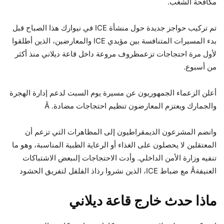
مكافحة الشغب.
تم تركيب حواجز جديدة حول منشأة ICE في نيوارك هذا الصباح قبل
بدء المسيرات المتنافسة بين مؤيدي ICE والمعارضين، الذين أطلقوا
لأول مرة احتجاجات تزعم
ظروف مروعة داخل قاعة ديلاني
منذ أكثر
من أسبوع.
أعلن الزعماء الجمهوريون عن مسيرة يوم السبت لدعم إدارة الهجرة
والجمارك ويعتزم المعارضون تنظيم احتجاجات مضادة. Â
وانضم المشرعون الديمقراطيون إلى المظاهرات التي تزعم أن
المعتقلين لا يحصلون على الغذاء أو الرعاية الطبية المناسبة، وهو ما
تنفيه وزارة الأمن الداخلي. وأدت الاحتجاجات إلى
بعض الاشتباكات
العنيفة
Â مع ضباط ICE، الذين نشروا رذاذ الفلفل لتفريق الحشود
ماذا حدث خارج قاعة ديلاني