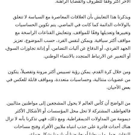
الآخر أكثر وفقًا للظروف والقضايا الراهنة.
ويذكرنا هذا التعايش بأن العلاقات المعاصرة مع السياسة لا تتعلق
بالولاءات الدائمة كما كانت في الماضي. يتم تكوين الحساسيات
وتغييرها وتعديلها وفقًا للمواقف. وتتعايش القناعات الراسخة مع
مواقف أكثر سياقية. ويمكن لنفس الفرد، حسب الموضوع، تعزيز
الجهد الفردي، أو الدفاع عن آليات التضامن، أو إدانة تجاوزات السوق،
أو التعبير عن الارتباط المتجدد بالانتماء الوطني.
ومن خلال كرة القدم، يمكن رؤية تسييس أكثر مرونة وتفصيلاً، يتكون
من عضويات متتالية، وحساسيات متعددة، ومواقف قابلة للعكس في
بعض الأحيان.
من الواضح أن كأس العالم لا يحول المشجعين إلى مواطنين مثاليين.
فالعواطف المشتركة لا تحل محل المؤسسات أو الأشكال الأكثر
ديمومة من المداولات الديمقراطية. ومع ذلك، فهي تذكرنا بأنه لا تزال
هناك أحداث قادرة على جذب انتباه ملايين الأفراد وفتح مساحات
للنقاش حول ما يربطنا أو يعارضنا أو يلزمنا بشكل جماعي.