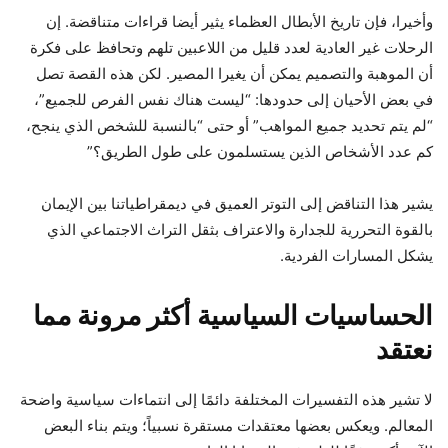
وأخيرا، فإن تاريخ الأبطال العظماء يثير أيضا قراءات متناقضة. إن
الرحلات غير العادية لعدد قليل من اللاعبين تلهم وتحافظ على فكرة
أن الموهبة والتصميم يمكن أن يغيرا المصير. لكن هذه القصة تصل
في بعض الأحيان إلى حدودها: “ليست هناك نفس الفرص للجميع”،
“لم يتم تحديد جميع المواهب” أو حتى “بالنسبة للشخص الذي ينجح،
كم عدد الأشخاص الذين يستسلمون على طول الطريق؟”
يشير هذا التناقض إلى التوتر العميق في ديمقراطياتنا بين الإيمان
بالقوة التحررية للجدارة والاعتراف بثقل التراث الاجتماعي الذي
يشكل المسارات الفردية.
الحساسيات السياسية أكثر مرونة مما
نعتقد
لا تشير هذه التفسيرات المختلفة دائمًا إلى انتماءات سياسية واضحة
المعالم. ويعكس بعضها معتقدات مستقرة نسبياً؛ ويتم بناء البعض