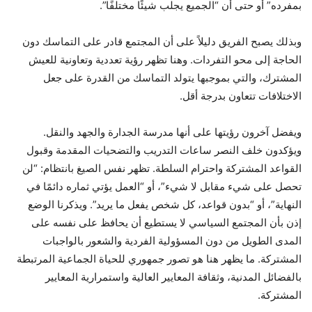
بمفرده” أو حتى أن “الجميع يجلب شيئًا مختلفًا”.
وبذلك يصبح الفريق دليلاً على أن المجتمع قادر على التماسك دون
الحاجة إلى محو التفردات. وهنا تظهر رؤية تعددية وتعاونية للعيش
المشترك، والتي بموجبها يتولد التماسك من القدرة على جعل
الاختلافات تتعاون بدرجة أقل.
ويفضل آخرون رؤيتها على أنها مدرسة الجدارة والجهد والنقل.
ويؤكدون خلف النصر ساعات التدريب والتضحيات المقدمة وقبول
القواعد المشتركة واحترام السلطة. تظهر نفس الصيغ بانتظام: “لن
تحصل على شيء مقابل لا شيء”، أو “العمل يؤتي ثماره دائمًا في
النهاية”، أو “بدون قواعد، كل شخص يفعل ما يريد”. ويذكرنا الوضع
إذن بأن المجتمع السياسي لا يستطيع أن يحافظ على نفسه على
المدى الطويل من دون المسؤولية الفردية والشعور بالواجبات
المشتركة. ما يظهر هنا هو تصور جمهوري للحياة الجماعية المرتبطة
بالفضائل المدنية، وثقافة المعايير العالية واستمرارية المعايير
المشتركة.