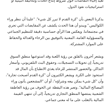
تعيد إحياء النقاشات حول شروط إنتاج الحدث وتكاليفه البيئية أو
استراتيجيات نفوذ الدول.
يذكرنا البعض بأن “كرة القدم لا تبرر كل شيء”. “علينا أن ننظر وراء
الكواليس.” ويبدو أن هذا الحدث يكشف عن المقايضات التي تجري
في مجتمعاتنا. ويعكس هذا الرأي حساسية دقيقة للتنظيم الجماعي
والمسؤولية العامة، المعنية بالتوفيق بين الرخاء والعدالة والحفاظ
على الموارد المشتركة.
ويشعر آخرون بالقلق من رؤية اللعبة وقد استوعبها منطق السوق
تدريجياً. إن تحويلات التسجيلات، وحقوق البث التلفزيوني، وأسعار
التذاكر، والحضور المنتشر للرعاة يغذي الانطباع بأن المال قد
استحوذ على الكرة. ويشعر الكثيرون أن “كرة القدم أصبحت تجارة”،
وأن “كل شيء يمكن بيعه وشراؤه”، أو أن “المشجعين يأتون وراء
المصالح المالية”. وتعبر هذه اليقظة عن الخوف من رؤية العاطفة
الشعبية يمتصها المنطق التجاري تدريجياً، إلى أن تنتهي القيمة
المالية بالتغلب على ما له معنى جماعي.