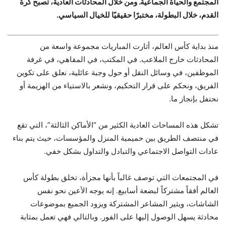
المجتمع والحياة الجماعية. ومن خلال المحادثات العادية، تصبح كرة
القدم، خلال البطولة، مختبرًا حقيقيًا للخيال السياسي.
منذ بداية كأس العالم، أثارت المباريات مجموعة واسعة من
المحادثات خارج الملاعب. في المكتب، في المقاهي، في غرفة
الموظفين، في وسائل النقل أو حول وجبة عائلية، نعلق على تكوين
الفريق، ونحكم على قرار التحكيم، ونشعر بالاستياء من الهزيمة أو
نحتفل بإنجاز ما.
تشكل هذه المساحات العادية الكثير من “الأماكن الثالثة”، التي تقع
في منتصف الطريق بين حميمية المنزل والمؤسسات، حيث يتم بناء
عادات التواصل الاجتماعي والتبادل والتداول بشكل خفي.
في المجتمعات التي توصف غالباً بأنها مجزأة، تخلق بطولة كأس
العالم أفقاً مشتركاً لبضعة أسابيع. إنه يوجه الأعين نحو نفس
الشاشات، ويثير المشاعر المشتركة ويزود الجميع بموضوعات
محادثة يسهل الوصول إليها على الفور. وبالتالي فهي تعمل بمثابة