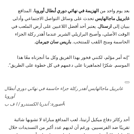
بعد يوم واحد من
الهزيمة في نهائي دوري أبطال أوروبا
، المدافع
غابرييل ماجالهايس
تحدث على وسائل التواصل الاجتماعي وأدلى
ببيان إلى
ارسنال
. يعتبر أحد أفضل اللاعبين على أرض الملعب في
الوقت الأصلي، وأصبح البرازيلي الشرير عندما أهدر ركلة الجزاء
الحاسمة ومنح اللقب للمنتخب.
باريس سان جيرمان
.
“إنه أمر مؤلم، لكنني فخور بهذا الفريق وكل ما أنجزناه معًا هذا
الموسم. شكرًا لجماهيرنا على دعمهم في كل خطوة على الطريق”.
غابرييل ماجالهايس أهدر ركلة جزاء حاسمة في نهائي دوري أبطال
أوروبا
Â
صورة:
أندريا الكسندرو / ا ف ب
أحد ركائز دفاع ميكيل أرتيتا، لعب المدافع مباراة لا تشوبها شائبة
تقريبًا ضد الفرنسيين. ورغم أن لديهم عدد أكبر من التسديدات خلال