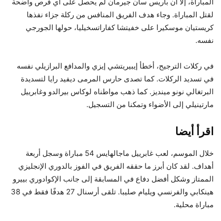
المباراة، إلا أن باريس سان جيرمان لم يحصل على أي فرص واضحة
لقتل المباراة. وجاء هدف الفريق المنافس من ركلة جزاء نفذها
كريستيان موسكيرا على خفيتشا كفاراتسخيليا، حولها الجورجي
نفسه.
في ركلات الترجيح، أخطأ إيبيريتشي إيزي والمدافع البرازيلي نفسه
في تسديد الركلات. كما تصدى حارس المرمى ديفيد رايا لتسديدة
البرتغالي نونو مينديز. كما ذهب مواطناه لوكاس بيرالدو وغابرييل
مارتينيلي إلى الأضواء وتمكنا من التسجيل.
اقرأ أيضا
خلال الموسم، لعب غابرييل ماجالهايس 54 مباراة وسجل أربعة
أهداف. لقد كان أبرز ما حققه الفريق في الفوز بالدوري الإنجليزي
الممتاز وشكل أفضل دفاع في المسابقة إلى جانب الإكوادوري بييرو
هينكابي والفرنسي ويليام صليبا. تلقى أرسنال 27 هدفًا فقط في 38
مباراة محلية.