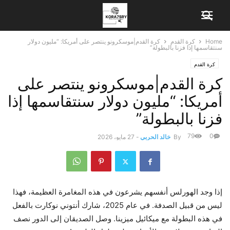
Home
كرة القدم
كرة القدم|موسكرونو ينتصر على أمريكا: “مليون دولار
سنتقاسمها إذا فزنا بالبطولة”
كرة القدم
كرة القدم|موسكرونو ينتصر على
أمريكا: “مليون دولار سنتقاسمها إذا
فزنا بالبطولة”
79
0
By
خالد الحربي
-
27 مايو، 2026
إذا وجد الهورلس أنفسهم يشرعون في هذه المغامرة العظيمة، فهذا
ليس من قبيل الصدفة. في عام 2025، شارك أنتوني نوكارت بالفعل
في هذه البطولة مع ميكائيل ميزينا. وصل الصديقان إلى الدور نصف