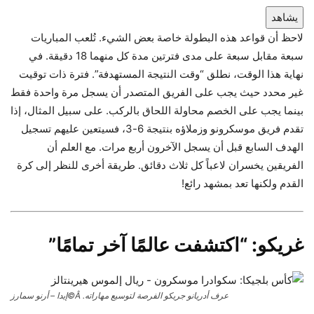
يشاهد
لاحظ أن قواعد هذه البطولة خاصة بعض الشيء. تُلعب المباريات
سبعة مقابل سبعة على مدى فترتين مدة كل منهما 18 دقيقة. في
نهاية هذا الوقت، نطلق “وقت النتيجة المستهدفة”. فترة ذات توقيت
غير محدد حيث يجب على الفريق المتصدر أن يسجل مرة واحدة فقط
بينما يجب على الخصم محاولة اللحاق بالركب. على سبيل المثال، إذا
تقدم فريق موسكرونو وزملاؤه بنتيجة 6-3، فسيتعين عليهم تسجيل
الهدف السابع قبل أن يسجل الآخرون أربع مرات. مع العلم أن
الفريقين يخسران لاعباً كل ثلاث دقائق. طريقة أخرى للنظر إلى كرة
القدم ولكنها تعد بمشهد رائع!
غريكو: “اكتشفت عالمًا آخر تمامًا”
عرف أدريانو جريكو الفرصة لتوسيع مهاراته. Â©إيدا – أرنو سمارز