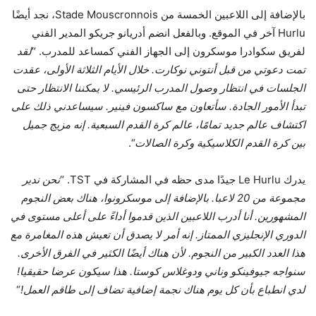
بالإضافة إلى اللاعبين الخمسة من Stade Mouscronnois، نجد أيضًا
Hurlu آخر في الموقع. وبالفعل انضم أدريانو جريكو المدير الفني
لفريق سكوادرا موسكرون إلى الجهاز الفني كمساعد للمدرب. “
لقد
تمت دعوتي من قبل أنتوني نوكارت. خلال الأيام الثلاثة الأولى، عقدت
الجلسات في انتظار وصول المدرب الرئيسي. لا يمكننا الانتظار حتى
تبدأ الأمور الجادة. سأتعاون مع ساكسون فينير. سيساعدني ذلك على
اكتشاف عالم جديد تمامًا، عالم كرة القدم السبعية. إنه مزيج جميل
بين كرة القدم الكلاسيكية وكرة الصالات
“.
يدرك Le Hurlu جيدًا مدى حظه في المشاركة في TST. “
نحن ندير
مجموعة من 20 لاعبا. بالإضافة إلى موسكرونوا، هناك بعض النجوم
المشهورين. أنا أدرب اللاعبين الذين قدموا أداءً على أعلى مستوى في
الدوري الإنجليزي الممتاز. إنه أمر لا يصدق أن تعيش هذه المغامرة مع
هذا العدد الكبير من النجوم. لأن هناك أيضًا الكثير في الفرق الأخرى.
سنواجه جيوفينكو وناني ودوغلاس كوستا. هذا سيكون عرضا حقيقيا!
لدي انطباع بأن كل يوم هناك نجمة إضافية تضاف إلى طاقم العمل!
“