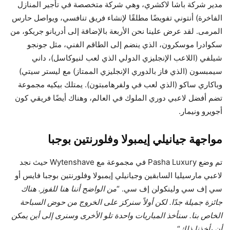
مدير شركة باشا لاكشري، وهي شركة متخصصة في تأجير المنازل
الفاخرة) أنتوني تفويضًا مطلقًا لإنشاء فريق تنافسي، ويواصل حارس
المرمى. لقد عرض علينا نحن الأربعة بالإضافة إلى أدريانو جريكو، من
سكوادرا موسكرون، الذي ينضم إلى الطاقم الفني، مثل جونجو
شيلفي (اللاعب الإنجليزي الدولي الذي لعب لنيوكاسل)، داني
سيمبسون (الذي فاز بالدوري الإنجليزي الممتاز) مع ليستر سيتي)
وباكاري ساكو (الذي لعب في ولفرهامبتون). يمتلك بيكيه مجموعة
تضم أفضل لاعبي دوري الملوك في العالم، وهناك أيضًا فريقي كون
أجويرو ونيمار.
مواجهة جيانيلي إيمبولا وفلورنتين بوجبا
تم وضع Pasha Luxury في مجموعة مع Wytenshave حيث نجد
لاعبي مارسيليا السابقين وجيانيلي إيمبولا وفلورنتين بوجبا فايس أو
سي إف سي ولينكولن إف سي. “
من الواضح أننا هنا للفوز. هناك
جائزة جميلة جدًا. لكن أولاً سنركز على الخروج من حوض السباحة
الخاص بنا. سنأخذ المباريات واحدة تلو الأخرى وسنرى إلى أين يمكن
أن يأخذنا ذلك
“.