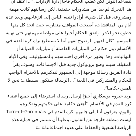
يتصاعد التوتر. لكن غضب الحكام فاجأ إدارة الإدارات. “… أعتقد أن
هذا التحرك لم يبدأ من مشاورات حقيقية. لكن رسالتهم كانت مهمة
ومشروعة. قبل كل شيء، أرادوا تنبيه الناس إلى انزعاجهم. وبعد عدة
أيام من المناقشات، أصبحت المواقف متقاربة، حيث اتخذ كل منها
خطوة نحو الآخر. واتفق الحكام أخيرا على مواصلة مهمتهم حتى نهاية
الموسم. “كان لديهم الوضوح لفهم أننا لا نستطيع ترك كرة القدم في
الأقسام دون حكام في المباريات الفاصلة أو مباريات الصيانة أو
النهائيات. وهذا يظهر مرة أخرى إحساسهم بالمسؤولية… وفي الأيام
المقبلة، سيتم وضع بروتوكول جديد قبل الاجتماعات. وسوف يقرأ
قادة الفريق رسالة موجهة إلى الجمهور لتذكيرهم بالاحترام الواجب
للحكام والمشاركين في اللعبة “… الرسالة ستكون بسيطة…: نحن لا
نلمس حكامنا”.
يريد جيروم بوسكاري أخيرًا إرسال رسالة استرضاء إلى جميع أعضاء
كرة القدم في الأقسام. “أهنئ حكامنا على حكمتهم وتفكيرهم.
واليوم، يعرفون أننا إلى جانبهم. كرة القدم في Tarn-et-Garonnais
ليست منطقة خارجة عن القانون. وعلينا أن نستمر في حماية هذه
الرياضة الشعبية والحفاظ على هدوء اجتماعاتنا.»…»
Â