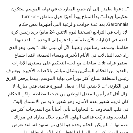
“…دعونا نطمئن إلى أن جميع المباريات في نهاية الموسم ستكون
تحكيمياً جيداً…”. بدأ المناخ يهدأ أخيرًا حول مناطق Tarn-et-
Garonnais. بعد عدة حوادث والرغبة التي أظهرها بعض حكام
الإدارات في التراجع (نسختنا ليوم الاثنين 24 مايو) يريد رئيس كرة
القدم في الإدارات الآن طمأنة والدعوة إلى الوحدة. “…لقد نبهنا
حكامنا، وسمعنا رسالتهم وعلينا الآن أن نبني معًا…” يصر، وهو الذي
زاد عدد التبادلات في الأيام الأخيرة. ومساء الجمعة، عُقد اجتماع
استمر قرابة ثلاث ساعات مع لجنة التحكيم على مستوى الإدارات
والعديد من الحكام المتأثرين بشكل مباشر بالأحداث الأخيرة. ويعترف
رئيس المنطقة بمناخ أكثر توتراً في نهاية الموسم، بينما يرفض الغرق
في الكارثة. “… لا ينبغي لنا أن نجعل الصورة قاتمة. ففي ديارنا، لا
نزال أقل كثيراً من المعدل الوطني من حيث الفظاظة. ولكن الحكام
كان لديهم شعور بعدم الأمان، وهو شعور لا بد من الاستماع إليه”.
في قلب المخاوف…: التجاوزات تأتي أحياناً من المدرجات أكثر من
الملعب. وقد تركت قذائف الهاون الأخيرة خلال مباراة في موزاك
بصماتها. “…لم يكن الحكم وحده هو الذي تم استهدافه. لقد تعرض
جميع المشاركين في المباراة للخطر. كان الأمر لا يطاق على