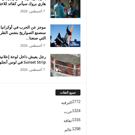
هاري بروك سيأتي كقائد للاختب
7 أغسطس، 2026
موجز عن الحرب في أوكرانيا:
سنصنع الصواريخ بنفس الطري
التي صنعنا...
7 أغسطس، 2026
رجل يعيش داخل لوحة إعلاني
Sunset Strip في لوس أنجلوس...
7 أغسطس، 2026
جميع الفئات
2772
الترفيه
1324
حرب
1316
ثقافة
1298
عالم