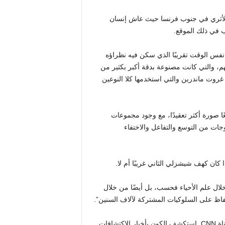
ن الأثري في جنوب فرنسا حيث عاش إنسان
يب في ذلك الموقع.
فس الوقت تقريبًا الذي سكن فيه نظراؤه
م، والتي كانت مصنوعة بدقة أكبر بكثير من
 غروت ماندرين والتي استخدمها كلا النوعين
ًا صورة أكثر تعقيدًا، مع وجود مجموعات
جات من التوسع والتفاعل والاختفاء
ا كان كهف شيشزلي الثاني غريبًا أم لا.
 خلال علم الأحياء فحسب، بل أيضًا من خلال
حفاظ على السلوكيات المشتركة لآلاف السنين”.
قم بالتسجيل في النشرة الإخبارية للعلوم Wonder Theory على قناة CNN. استكشف الكون بأخبار الاكتشافات