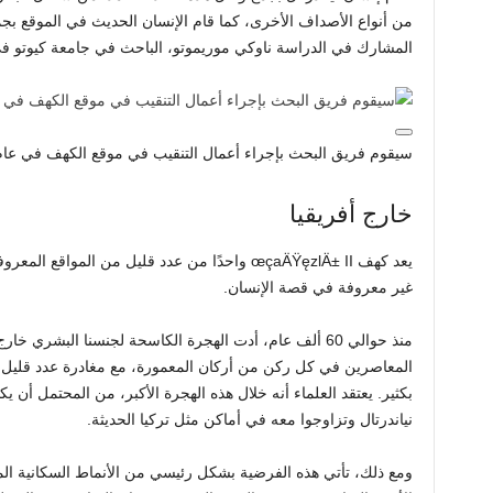
من أنواع الأصداف الأخرى، كما قام الإنسان الحديث في الموقع بجمع
المشارك في الدراسة ناوكي موريموتو، الباحث في جامعة كيوتو في 
سيقوم فريق البحث بإجراء أعمال التنقيب في موقع الكهف في عام 2024. – ناوكي موريموتو/كيو
خارج أفريقيا
يعد كهف œçaÄŸęzlÄ± II واحدًا من عدد قليل من الموا
غير معروفة في قصة الإنسان.
منذ حوالي 60 ألف عام، أدت الهجرة الكاسحة لجنسنا البشري 
المعاصرين في كل ركن من أركان المعمورة، مع مغادرة عدد قليل 
بكثير. يعتقد العلماء أنه خلال هذه الهجرة الأكبر، من المحتمل أن 
نياندرتال وتزاوجوا معه في أماكن مثل تركيا الحديثة.
ومع ذلك، تأتي هذه الفرضية بشكل رئيسي من الأنماط السكانية ا