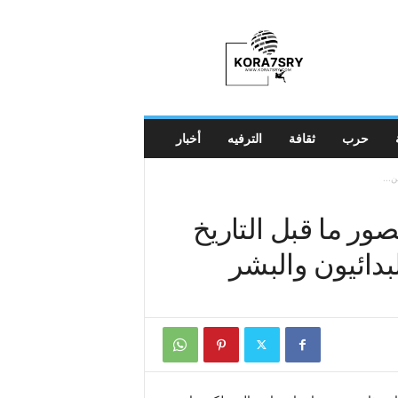
K
o
r
a
7
s
r
حرب
ثقافة
الترفيه
أخبار
y
...
ر ما قبل التاريخ
بدائيون والبشر