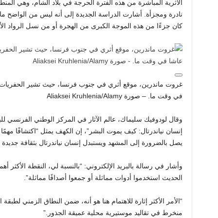
الأثرية المباشرة من هذه الفترة الحرجة في بلاد الشام، وهي المنطق
نادرة ومجزأة. أشارت الدراسة الجديدة إلى أنه ليس من الواضح ما إ
كان جزءًا من هذه الموجة الكبرى من الهجرة أو من نسل الرواد الأو
غروت ماندرين، موقع أثري في جنوب فرنسا، حيث تشير الحفريات إل
في وقت ما. – صورة Aliaksei Kruhlenia/Alamy
إنسان نياندرتال: كيف يموت البشر”، إن الكهف يمثل “اكتشافًا مهمًا 
يصل بالضرورة إلى المشهد ويستبدل إنسان نياندرتال بثقافة جديدة 
وأشار في رسالة بالبريد الإلكتروني: “بالنسبة لي، النقطة الأكثر أه
الحديث استخدموا أدوات مماثلة أو جمعوا أصدافًا مماثلة”.
“الأمر الأكثر إثارة للاهتمام هنا هو أنه، ضمن النطاق الزمني لطبقة 
منخرط في تقاليد موستيرية محلية عميقة الجذور.”