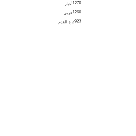
1270
أخبار
1260
عربي
923
كرة القدم