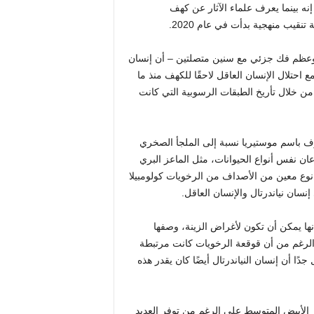
إنه بينما يعرف علماء الآثار عن كهف
قيب منهجية بدأت في عام 2020.
 وعظم فك جزئي مع سنين متصلتين – أن إنسان
ما بين 77000 إلى 59000 سنة مضت، مع احتلال الإنسان العاقل لاحقًا للكهف منذ ما
طر الزمنية من خلال تأريخ الطبقات الرسوبية التي كانت
رف باسم موستيريا نسبة إلى الملجأ الصخري
ن نفس أنواع الحيوانات، مثل الماعز البري
 نوع معين من الأصداف من الرخويات كولومبيلا
سان نياندرتال والإنسان العاقل.
ة، مما يشير إلى أنها يمكن أن تكون لأغراض الزينة، وصفها
 الرغم من أن قوقعة الرخويات كانت مرتبطة
 جدًا أن إنسان النياندرتال أيضًا كان يقدر هذه
الأبيض المتوسط ​​على الرغم من توفر العديد