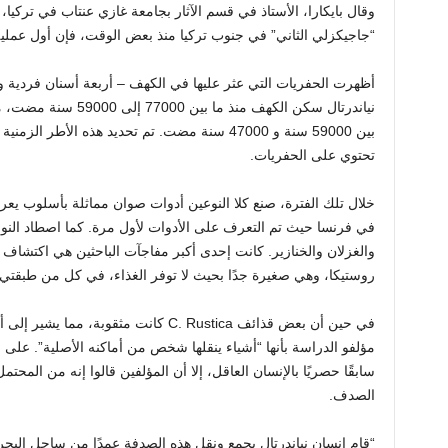
وقال بايكارا، الأستاذ في قسم الآثار بجامعة غازي عنتاب في تركيا، 
“جاجيكزلي الثاني” في جنوب تركيا منذ بعض الوقت، فإن أول عملية تن
أظهرت الحفريات التي عثر عليها في الكهف – أربعة أسنان فردية
نياندرتال سكن الكهف منذ 
بين 59000 سنة و 47000 سنة مضت. تم تحديد هذه الأ
تحتوي على الحفريات.
خلال تلك الفترة، صنع كلا النوعين أدوات صوان مماثلة بأسلوب يع
في فرنسا حيث تم التعرف على الأدوات لأول مرة. كما اصطاد النوعا
والغزلان والخنازير. كانت إحدى أكبر مفاجآت الباحثين هي اكتشاف
روستيكا، وهي صغيرة جدًا بحيث لا توفر الغذاء، في كل من طبقتي إن
في حين أن بعض قذائف C. Rustica كانت مثقوب
مؤلفو الدراسة بأنها “أشياء ينقلها شخص من أماكنه الأصلية”. على
سابقًا حصريًا بالإنسان العاقل، إلا أن المؤلفين قالوا إنه من المحتمل
الصدف.
“قام إنسان نياندرتال بجمع ونقل هذه الصدفة عمدًا من ساحل البحر 