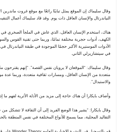
وقال سليماك إن الموقع يمثل تباينًا رائعًا مع موقع غروت ماندري
النياندرتال والإنسان العاقل ذات يوم. وقد قاد سليماك أعمال التنق
هناك، استخدم الإنسان العاقل، الذي عاش في الملجأ الصخري في ن
الكهف، أدوات حجرية مختلفة تمامًا، وربما حتى تقنية القوس والسه
الأدوات الموستيرية الأكبر حجمًا الموجودة في طبقة النياندرتال في
في سيتشازيزلي الثاني.
وقال سليماك: “الموقعان لا يرويان نفس القصة”. “إنهم يقترحون مع
متعددة من الإنسان العاقل، ومسارات ثقافية متعددة، وربما عدة مو
والاستبدال”.
وأضاف بايكارا أن هناك حاجة إلى مزيد من الأدلة الأثرية لفهم ما إذ
وقال بايكارا: “يشير هذا الوضع الفريد إلى أن الثقافة لا تتشكل من
التقاليد المحلية، مما يسمح للأنواع المختلفة في نفس المنطقة بال