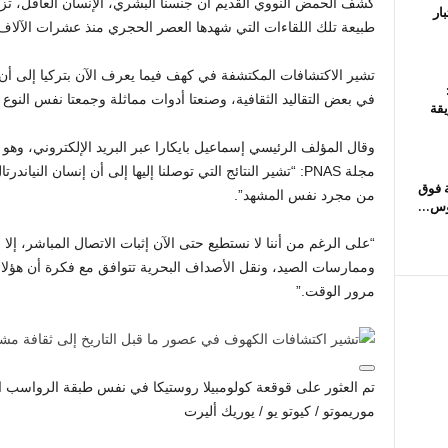
كشف الحمض النووي القديم أن جنسنا البشري، الإنسان العاقل، تزا
ار
طبيعة تلك اللقاءات التي شهدها العصر الحجري منذ عشرات الآلاف
تشير الاكتشافات المكتشفة في كهف فيما يعرف الآن بتركيا إلى أن 
في بعض التقاليد الثقافية، وصنعتا أدوات مماثلة وجمعتا نفس النوع
قة
وقال المؤلف الرئيسي إسماعيل بايكارا عبر البريد الإلكتروني، وهو
مجلة PNAS: “تشير النتائج التي توصلنا إليها إلى أن إنسان الن
ة فوق
من مجرد نفس المشهد”.
“على الرغم من أننا لا نستطيع حتى الآن إثبات الاتصال المباشر، إلا
وممارسات الصيد، ونقل الأصداف البحرية تتوافق مع فكرة أن هؤلاء ال
مرور الوقت.”
تم العثور على قوقعة كولومبيلا روستيكا في نفس طبقة الرواسب التي
موريموتو / كيوتو يو / يوريك أليرت