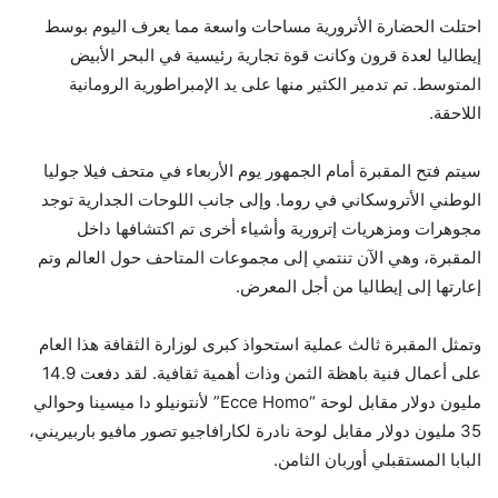
احتلت الحضارة الأترورية مساحات واسعة مما يعرف اليوم بوسط
إيطاليا لعدة قرون وكانت قوة تجارية رئيسية في البحر الأبيض
المتوسط. تم تدمير الكثير منها على يد الإمبراطورية الرومانية
اللاحقة.
سيتم فتح المقبرة أمام الجمهور يوم الأربعاء في متحف فيلا جوليا
الوطني الأتروسكاني في روما. وإلى جانب اللوحات الجدارية توجد
مجوهرات ومزهريات إترورية وأشياء أخرى تم اكتشافها داخل
المقبرة، وهي الآن تنتمي إلى مجموعات المتاحف حول العالم وتم
إعارتها إلى إيطاليا من أجل المعرض.
وتمثل المقبرة ثالث عملية استحواذ كبرى لوزارة الثقافة هذا العام
على أعمال فنية باهظة الثمن وذات أهمية ثقافية. لقد دفعت 14.9
مليون دولار مقابل لوحة “Ecce Homo” لأنتونيلو دا ميسينا وحوالي
35 مليون دولار مقابل لوحة نادرة لكارافاجيو تصور مافيو باربيريني،
البابا المستقبلي أوربان الثامن.