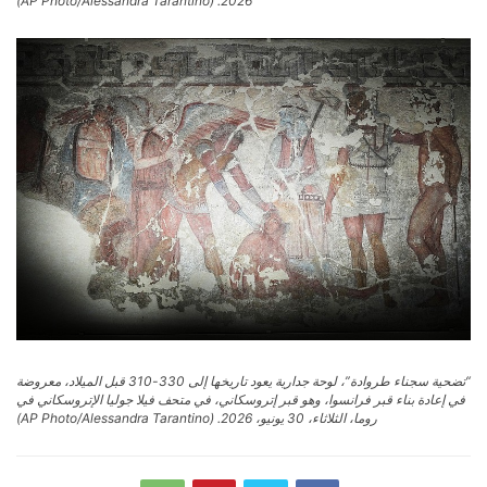
2026. (AP Photo/Alessandra Tarantino)
“تضحية سجناء طروادة”، لوحة جدارية يعود تاريخها إلى 330-310 قبل الميلاد، معروضة
في إعادة بناء قبر فرانسوا، وهو قبر إتروسكاني، في متحف فيلا جوليا الإتروسكاني في
روما، الثلاثاء، 30 يونيو، 2026. (AP Photo/Alessandra Tarantino)