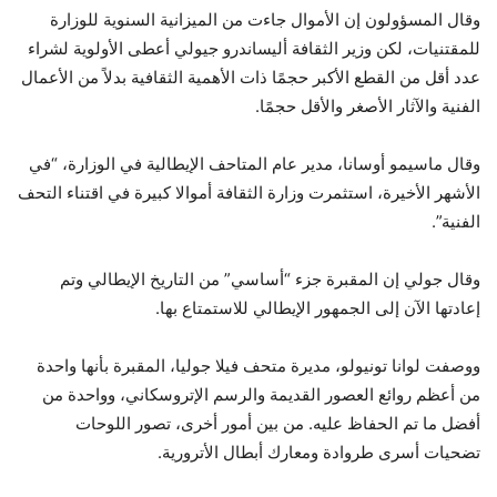
وقال المسؤولون إن الأموال جاءت من الميزانية السنوية للوزارة
للمقتنيات، لكن وزير الثقافة أليساندرو جيولي أعطى الأولوية لشراء
عدد أقل من القطع الأكبر حجمًا ذات الأهمية الثقافية بدلاً من الأعمال
الفنية والآثار الأصغر والأقل حجمًا.
وقال ماسيمو أوسانا، مدير عام المتاحف الإيطالية في الوزارة، “في
الأشهر الأخيرة، استثمرت وزارة الثقافة أموالا كبيرة في اقتناء التحف
الفنية”.
وقال جولي إن المقبرة جزء “أساسي” من التاريخ الإيطالي وتم
إعادتها الآن إلى الجمهور الإيطالي للاستمتاع بها.
ووصفت لوانا تونيولو، مديرة متحف فيلا جوليا، المقبرة بأنها واحدة
من أعظم روائع العصور القديمة والرسم الإتروسكاني، وواحدة من
أفضل ما تم الحفاظ عليه. من بين أمور أخرى، تصور اللوحات
تضحيات أسرى طروادة ومعارك أبطال الأترورية.