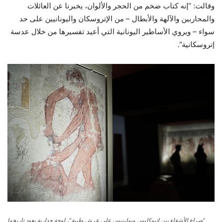
وقالت: “إنه كتاب ضخم من الحجر والألوان، يخبرنا عن العائلات
والمحاربين والآلهة والأبطال – من الإتروسكان واليونانيين على حد
سواء – ويروي الأساطير اليونانية التي أعيد تفسيرها من خلال عدسة
إتروسكانية”.
“صراع الأشقاء بين إتيوكليس وبولينيس على عرش طيبة”، لوحة جدارية يعود تاريخها