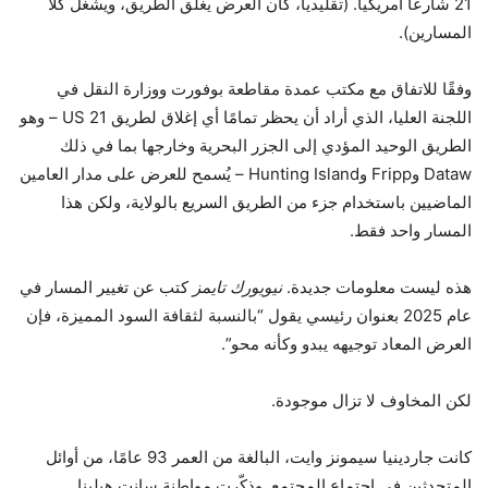
21 شارعاً أمريكياً. (تقليدياً، كان العرض يغلق الطريق، ويشغل كلا
المسارين).
وفقًا للاتفاق مع مكتب عمدة مقاطعة بوفورت ووزارة النقل في
اللجنة العليا، الذي أراد أن يحظر تمامًا أي إغلاق لطريق US 21 – وهو
الطريق الوحيد المؤدي إلى الجزر البحرية وخارجها بما في ذلك
Dataw وFripp وHunting Island – يُسمح للعرض على مدار العامين
الماضيين باستخدام جزء من الطريق السريع بالولاية، ولكن هذا
المسار واحد فقط.
هذه ليست معلومات جديدة.
نيويورك تايمز
كتب عن تغيير المسار في
عام 2025 بعنوان رئيسي يقول “بالنسبة لثقافة السود المميزة، فإن
العرض المعاد توجيهه يبدو وكأنه محو”.
لكن المخاوف لا تزال موجودة.
كانت جاردينيا سيمونز وايت، البالغة من العمر 93 عامًا، من أوائل
المتحدثين في اجتماع المجتمع. وذكّرت مواطنة سانت هيلينا