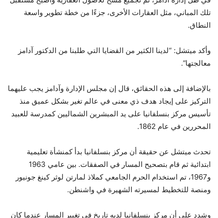
تلك المباني، مثل العقارات الأخرى، جزءًا من خطة تطوير واسعة
النطاق.
وأكد ميتشل: “لدينا الكثير من القضايا التي طلبنا من الدكتور آدامز
معالجتها”.
بالإضافة إلى هذه الحقائق، قال إن مجلس الإدارة وآدامز يجب عليهما
التركيز على إيجاد هدف ذي معنى في عالم تغير بشكل عميق منذ
تأسيس مركز بنسلفانيا على يد المبشرين الشماليين كمدرسة للعبيد
المحررين في عام 1862.
تحدث ميتشل عن حقيقة أن مركز بنسلفانيا بدأ كمنشأة تعليمية
ابتدائية ثم قام بتصحيح المسار في الصفقات. بين عامي 1963
و1967، تم استخدام الحرم الجامعي كملاذ لمارتن لوثر كينغ جونيور
ومنصة للتخطيط لمسيرته الشهيرة في واشنطن.
وشدد على أن مركز بنسلفانيا لديه تاريخ في تغيير المسار عندما كان