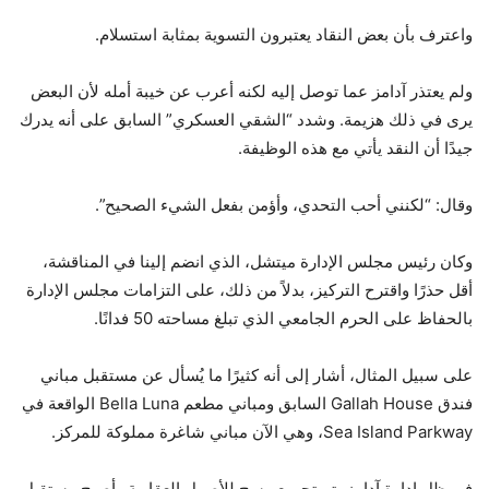
واعترف بأن بعض النقاد يعتبرون التسوية بمثابة استسلام.
ولم يعتذر آدامز عما توصل إليه لكنه أعرب عن خيبة أمله لأن البعض
يرى في ذلك هزيمة. وشدد “الشقي العسكري” السابق على أنه يدرك
جيدًا أن النقد يأتي مع هذه الوظيفة.
وقال: “لكنني أحب التحدي، وأؤمن بفعل الشيء الصحيح”.
وكان رئيس مجلس الإدارة ميتشل، الذي انضم إلينا في المناقشة،
أقل حذرًا واقترح التركيز، بدلاً من ذلك، على التزامات مجلس الإدارة
بالحفاظ على الحرم الجامعي الذي تبلغ مساحته 50 فدانًا.
على سبيل المثال، أشار إلى أنه كثيرًا ما يُسأل عن مستقبل مباني
فندق Gallah House السابق ومباني مطعم Bella Luna الواقعة في
Sea Island Parkway، وهي الآن مباني شاغرة مملوكة للمركز.
في ظل إدارة آدامز، تم تجميع مسح للأصول العقارية وأصبح مستقبل