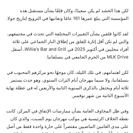
لكن هذا الحشد لم يكن سعيدًا، وكان قلقًا بشأن مستقبل هذه
المؤسسة التي يبلغ عمرها 161 عامًا وتفانيها في الترويج لتاريخ جولا.
لقد كانوا قلقين بشأن التغييرات المختلفة التي تحدث في مجتمعهم،
والتي لم تكن أقل إثارة للقلق من إطلاق النار الجماعي على ثلاثة
أفراد محليين في أكتوبر 2025 في Willie’s Bar and Grill، أسفل
MLK Drive من الحرم الجامعي في بنسلفانيا.
لكن اهتمامهم، في تلك الليلة، كان موجهًا نحو مركزهم المحبوب في
بنسلفانيا، ولا سيما مهرجان أيام التراث السنوي، وهو حدث يستمر
ثلاثة أيام ويحتفل بالذكرى السنوية الثانية والأربعين له في عطلة نهاية
الأسبوع الثانية من شهر نوفمبر.
وفي ظل المخاوف العامة بشأن ممارسات الإنفاق في المركز، كانت
نقطة الخلاف الرئيسية هي موكب مهرجان يوم السبت، والذي كان
على مدى العامين الماضيين مقتصراً على حارة واحدة فقط من أصل