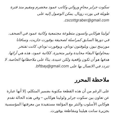
سكوت جرابر محامٍ وروائي وكاتب عمود مخضرم ومقيم منذ فترة
طويلة في بورت رويال. يمكن الوصول إليه على
cscottgraber@gmail.com.
لوليتا هوكابي واتسون متطوعة مجتمعية وكاتبة عمود في الصحف.
في دورها السابق كمراسلة لصحيفة بوفورت جازيت، وسافانا
مورنينج نيوز، وبلوفتون توداي، وبوفورت توداي، كانت تفتخر
بمحاولتها البقاء محايدة وغير متحيزة. ككاتبة عمود، هذه هي آرائها.
هدفها هو أن تكون واقعية ولكن عنيدة، بناءً على ملاحظاتها الخاصة. لا
تتردد في الاتصال بها على bftbay@gmail.com.
ملاحظة المحرر
على الرغم من أن هذه القطعة مكتوبة بضمير المتكلم، إلا أنها عبارة
عن تعاون بين سكوت جرابر ولوليتا هوكابي – وفي هذه الحالة تقدم
هوكابي الأسلوب والنثر مع المؤلفة مستفيدة من معرفتها المؤسسية
بجزيرة سانت هيلينا ومقاطعة بوفورت.