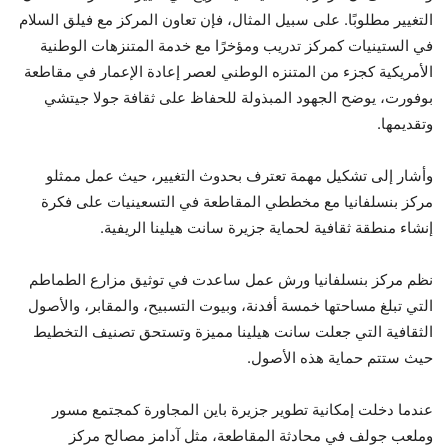
التغيير مطلوبًا. على سبيل المثال، فإن تعاون المركز مع فيلق السلام
في الستينيات كمركز تدريب ومؤخرًا مع خدمة المتنزهات الوطنية
الأمريكية كجزء من المتنزه الوطني لعصر إعادة الإعمار في مقاطعة
بوفورت، يوضح الجهود المبذولة للحفاظ على ثقافة جولا جيتشي
وتقديمها.
وأشار إلى تشكيل مهمة تعترف بحدوث التغيير، حيث عمل ممثلو
مركز بنسلفانيا مع مخططي المقاطعة في التسعينيات على فكرة
إنشاء منطقة ثقافية لحماية جزيرة سانت هيلينا الريفية.
نظم مركز بنسلفانيا ورش عمل ساعدت في توثيق مزارع الطماطم
التي تبلغ مساحتها خمسة أفدنة، وبيوت التسبيح، والمقابر، والأصول
الثقافية التي جعلت سانت هيلينا مميزة وتستحق تصنيف التخطيط
حيث ستتم حماية هذه الأصول.
عندما دخلت إمكانية تطوير جزيرة باين المجاورة كمجتمع مسور
وملعب جولف في محادثة المقاطعة، مثل آدامز مصالح مركز