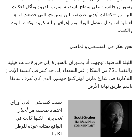
وسوزان جالسين على سطح السفينة نشرب القهوة ونأكل كعكات
البراونيز – كعكات أهدتها صديقتنا لين سترينج، التي خضعت لتوها
لعملية استبدال مفصل الورك وتم إغراقها بالبسكويت وكعك التوت
والكعك.
نحن نفكر في المستقبل والماضي.
الليلة الماضية، توجهت أنا وسوزان بالسيارة إلى جزيرة سانت هيلينا
والتقينا بـ 75 من السكان غير السعداء إلى حد كبير في كنيسة الإيمان
التذكارية في شارع مارتن لوثر كينغ جونيور، الذي كان يُعرف سابقًا
باسم طريق نهاية الأرض.
ذهبت كصحفي – لدي أوراق
اعتماد صحفية من
أخبار
الجزيرة
– لكنها كانت في
الواقع بمثابة عودة للوطن
لكلينا.