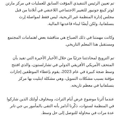
تم تعيين الرئيس التنفيذي المؤقت السابق للعمليات في مركز مارتن
لوثر كينغ جونيور للتغيير الاجتماعي اللاعنفي في أتلانتا من قبل
مجلس إدارة المنظمة غير الربحية، ليس فقط لمواصلة إرث
بنسلفانيا، ولكن أيضًا لبناء قاعدتها المالية.
وكانت مهمتنا في ذلك الصباح هي مناقشة بعض اهتمامات المجتمع
ومستقبل هذا المعلم التاريخي.
تم الترويج لمحادثتنا جزئيًا من خلال الأخبار الأخيرة التي تفيد بأن
المتحف الأمريكي الأفريقي الدولي في تشارلستون، والذي افتتح
وسط ضجة كبيرة في عام 2023، يقوم بإعطاء الموظفين إجازات
مؤقتة بسبب مشكلات التمويل، وهي مشكلة ابتليت بها مركز
بنسلفانيا في معظم تاريخه.
عندما أثرنا موضوع عرض أيام التراث، ومخاوف أولئك الذين شاركوا
في المنظمة لسنوات، ذكّرنا آدامز بأنه التقى بالمأمور بي جي تانر
عدة مرات في محاولة للتوصل إلى حل وسط.