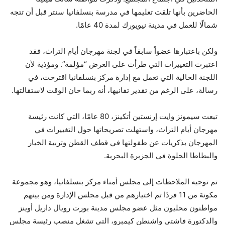
الحاضرين بأنها تلقت تعليمها في مدرسة بنسلفانيا سنتر قبل أن تتجه
شمالًا للعمل في مدينة نيويورك لمدة 40 عامًا.
ولكن باعتبارها عضواً سابقاً في لجنة مهرجان أيام التراث، فقد
اعتبرت التغييرات التي طرأت على العرض “مؤلمة”. ومؤذية لأن
اللجنة الحالية التي تعمل مع إدارة مركز بنسلفانيا اقترحت، في
رسالة، على الرغم من تقدير تفانيها، أنه ربما حان الوقت لاستقالتها.
تبعت سيمونز وايت إرنستين أتكينز، 80 عامًا، التي كانت رئيسة
مهرجان أيام التراث، واستهلت تصريحاتها حول التغييرات في
المهرجان بذكريات عن طفولتها في قطف القطن وتربية الخيار
والبطاطا الحلوة في الجزيرة البحرية.
تم توجيه الملاحظات إلى مجلس أمناء مركز بنسلفانيا، وهو مجموعة
مكونة من 11 فردًا تم اختيارهم من قبل مجلس الإدارة ومن بينهم
مواطنون محليون مثل عضو مجلس مدينة بورت رويال داريل أوينز
والدكتورة فاشتي واشنطن كيمبرو، التي تشغل منصب رئيسة مجلس