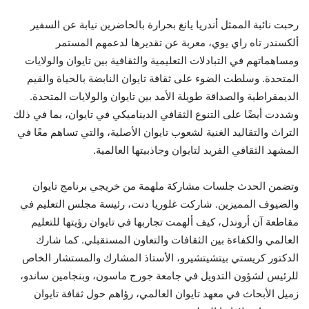
رحبت نائبة الممثل أندريا يانغ بحرارة بالحاضرين نيابة عن السفير
ألكسندر تاه راي يوي، معربة عن تقديرها لدعمهم المستمر
ومساهماتهم في التبادلات التعليمية والثقافية بين تايوان والولايات
المتحدة. وسلطت الضوء على ثقافة تايوان النابضة بالحياة والقيم
الديمقراطية والصداقة طويلة الأمد بين تايوان والولايات المتحدة.
وشددت أيضًا على التنوع الثقافي الديناميكي في تايوان، بما في ذلك
التراث والتقاليد الغنية لشعوب تايوان الأصلية، والتي تساهم معًا في
المشهد الثقافي الفريد لتايوان وجاذبيتها العالمية.
وتضمن الحدث جلسات مشاركة ملهمة من خريجي برنامج تايوان
والضيوف المميزين. شاركت غلوريا دنت، رئيسة مجلس التعليم في
مقاطعة آن أروندل، كيف ألهمت تجاربها في تايوان رؤيتها للتعليم
العالمي والكفاءة بين الثقافات والتعاون المستقبلي. كما شارك
الدكتور كريستي بيتشيتشيرو، الأستاذ المشارك والمستشار الخاص
للرئيس لشؤون التدويل في جامعة جورج ماسون، وبنجامين ساندو،
زميل الأبحاث في معهد تايوان العالمي، رؤاهم حول ثقافة تايوان