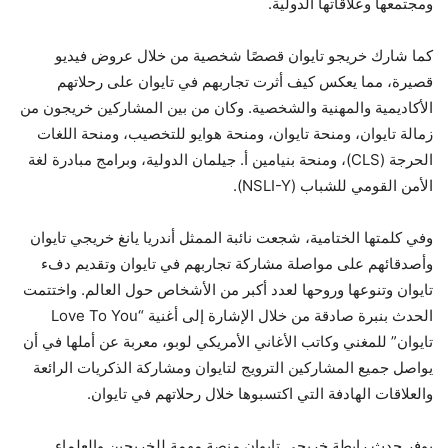
ومجتمعها وعلاقاتها الدولية.
كما شارك خريجو تايوان قصصًا شخصية من خلال عروض فيديو
قصيرة، مما يعكس كيف أثرت تجاربهم في تايوان على رحلاتهم
الأكاديمية والمهنية والشخصية. وكان من بين المشاركين خريجون من
زمالة تايوان، ومنحة تايوان، ومنحة هوايو للتخصيب، ومنحة اللغات
الحرجة (CLS)، ومنحة بنيامين أ. جيلمان الدولية، وبرامج مبادرة لغة
الأمن القومي للشباب (NSLI-Y).
وفي كلمتها الختامية، شجعت نائبة الممثل أندريا يانغ خريجي تايوان
وأصدقائهم على مواصلة مشاركة تجاربهم في تايوان وتقديم دفء
تايوان وتنوعها وروحها لعدد أكبر من الأشخاص حول العالم. واختتمت
الحدث بنبرة صادقة من خلال الإشارة إلى أغنية “Love To You
تايوان” للمغني وكاتب الأغاني الأمريكي لوبو، معربة عن أملها في أن
يواصل جميع المشاركين الترويج لتايوان ومشاركة الذكريات الرائعة
والعلاقات الهادفة التي اكتسبوها خلال رحلاتهم في تايوان.
يوفر حدث رابطة خريجي تايوان منصة مهمة للخريجين والعلماء