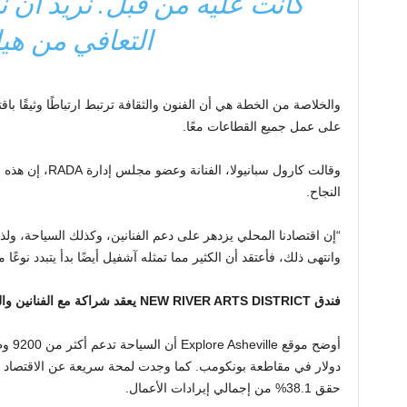
كانت عليه من قبل. نريد أن 
التعافي من هيل
والخلاصة من الخطة هي أن الفنون والثقافة ترتبط ارتباطًا وثيقًا با
على عمل جميع القطاعات معًا.
وقالت كارول سبانيو
النجاح.
“إن اقتصادنا المحلي يزدهر على دعم الفنانين، وكذلك السياحة، ولذا 
وانتهى ذلك، فأعتقد أن الكثير مما تمثله آشفيل أيضًا بدأ يتبدد نوعًا ما
فندق NEW RIVER ARTS DISTRICT يعقد شراكة مع الفنانين والشركات في HELENE RECOVERY
حقق 38.1% من إجمالي إيرادات الأعمال.