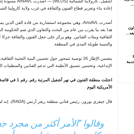
أشفيل، كارولاينا الشمالية (WLOS) —
أصدرت tsAVL
..
إعادة بناء وتعزيز قطاع الفنون والثقافة في غرب ولاية كارولينا الشم
أصدرت ArtsAVL، وهي مجموعة استشارية من قادة الفن الذي
كون
هذا بعد ما يقرب من عام من البحث والتعاون الذي ضم الحكومة الم
الثقافية ومئات الفنانين. وهو يركز على جعل الفنون والثقافة جزءًا 
والتنمية طويلة المدى في المنطقة.
B
يتضمن الإطار 26 توصية تتمحور حول تحسين البنية التحتية ا
خدمة
الإبداعية، وتحسين تنسيق الأنظمة التي تدعم الفنانين والمنظمات الف
احتلت منطقة الفنون 
الأمريكية اليوم
قال جيفري بوروز، رئيس فناني منطقة ريفر آرتس (RADA)، إنه لم تكن هناك خطة كهذه من قبل.
وقالوا “الأمر أكثر من مجرد ج