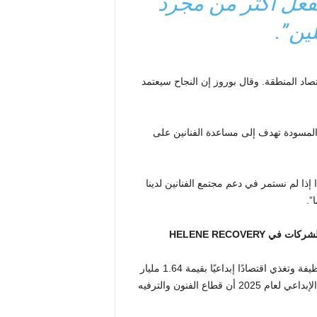
نفعل أكثر من مجرد
ين”.
قتصاد المنطقة. وقال بوروز إن النجاح سيعتمد
لا، الفنانة وعضو مجلس إدارة RADA، إن هذه المسودة تهدف إلى مساعدة الفنانين على
إذا لم نستمر في دعم مجتمع الفنانين لدينا
”.
أوضح موقع Explore Asheville أن السياحة تدعم أكثر من 9200 وظيفة وتغذي اقتصادًا إبداعيًا بقيمة 1.64 مليار
دولار في مقاطعة بونكومب. كما وجدت لمحة سريعة عن الاقتصاد الإبداعي لعام 2025 أن قطاع الفنون والترفيه