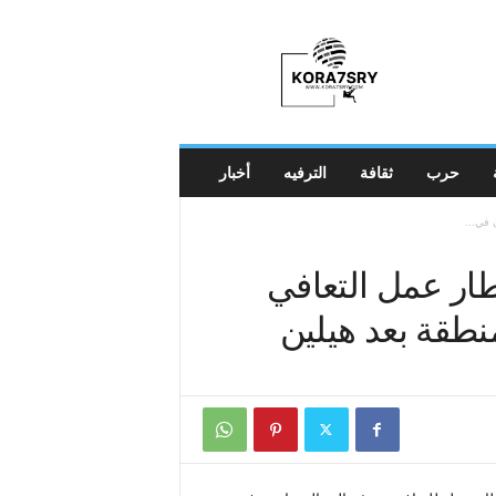
K
o
r
a
7
s
r
حرب
ثقافة
الترفيه
أخبار
y
إطار عمل التعافي
منطقة بعد هيلين