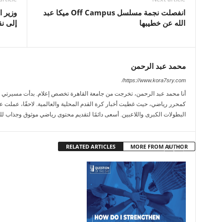
انفصلت نجمة مسلسل Off Campus ميكا عبد
وزير ا
الله عن خطيبها
إلى ن
محمد عبد الرحمن
https://www.kora7sry.com/
كمحرر رياضي، حيث غطيت أخبار كرة القدم المحلية والعالمية. لاحقًا، عملت عل
البطولات الكبرى واللاعبين. أسعى دائمًا لتقديم محتوى رياضي موثوق وجذاب لل
RELATED ARTICLES
MORE FROM AUTHOR