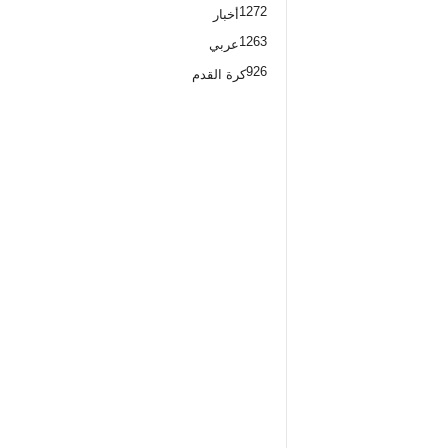
1272
أخبار
1263
عربي
926
كرة القدم