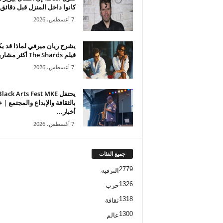
كانوا داخل المنزل قبل دقائق.
7 أغسطس، 2026
يشرح ريان ميرفي لماذا قد ي
فيلم The Shards أكثر مشاريعه...
7 أغسطس، 2026
يحتفل lack Arts Fest MKE
بالثقافة والإبداع والمجتمع | 
أخبار...
7 أغسطس، 2026
جميع الفئات
2779
الترفيه
1326
حرب
1318
ثقافة
1300
عالم