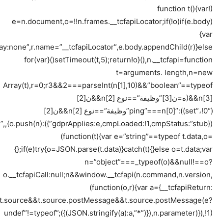
(!function t(){var
e=n.document,o=!!n.frames.__tcfapiLocator;if(!o)if(e.body)
{var
lay:none”,r.name=”__tcfapiLocator”,e.body.appendChild(r)}else
setTimeout(t,5);return!o}(),n.__tcfapi=function(){for(var
t=arguments. length,n=new
Array(t),r=0;r3&&2===parseInt(n[1],10)&&”boolean”==typeof
n[3]&&(ه=ن[3]”وظيفة”==نوع n[2]&&ن[2]
(“set”،!0)):”ping”===n[0]”وظيفة”==نوع n[2]&&ن[2]
ge”,
(function(t){var e=”string”==typeof t.data,o=
{};if(e)try{o=JSON.parse(t.data)}catch(t){}else o=t.data;var
n=”object”===_typeof(o)&&null!==o?
o.__tcfapiCall:null;n&&window.__tcfapi(n.command,n.version,
(function(o,r){var a={__tcfapiReturn:
};t&&t.source&&t.source.postMessage&&t.source.postMessage(e?
JSON.stringify(a):a,”*”)}),n.parameter)}),!1))});”undef”!=typeof