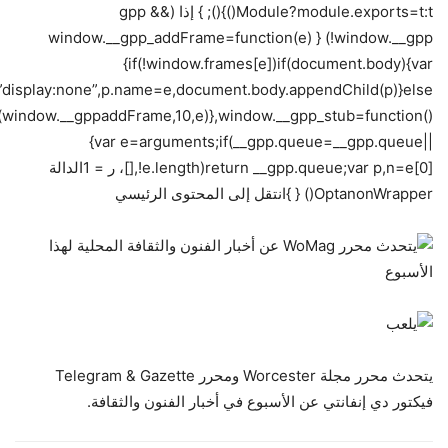
Module?module.exports=t:t()}(); } إذا (gpp &&
!window.__gpp) { window.__gpp_addFrame=function(e)
{if(!window.frames[e])if(document.body){var
=”display:none”,p.name=e,document.body.appendChild(p)}else
window.__gppaddFrame,10,e)},window.__gpp_stub=function()
{var e=arguments;if(__gpp.queue=__gpp.queue||
[],!e.length)return __gpp.queue;var p,n=e[0]، ر = 1الدالة
OptanonWrapper() { }انتقل إلى المحتوى الرئيسي
يتحدث محرر مجلة Worcester ومحرر Telegram & Gazette
فيكتور دي إنفانتي عن الأسبوع في أخبار الفنون والثقافة.