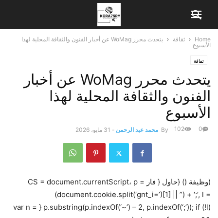
Home
ثقافة
يتحدث محرر WoMag عن أخبار الفنون والثقافة المحلية لهذا
الأسبوع
ثقافة
يتحدث محرر WoMag عن أخبار
الفنون والثقافة المحلية لهذا
الأسبوع
102
0
By
محمد عبد الرحمن
-
31 مايو، 2026
(وظيفة () {حاول { فار CS = document.currentScript، p =
(document.cookie.split(‘gnt_i=’)[1] || ”) + ‘;’, l =
p.substring(p.indexOf(‘~’) – 2, p.indexOf(‘;’)); if (!l) { var n =