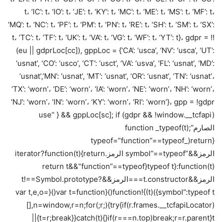
t، ‘IC’: t، ‘IO’: t، ‘JE’: t، ‘KY’: t، ‘MC’: t، ‘ME’: t، ‘MS’: t، ‘MF’: t،
‘MQ’: t، ‘NC’: t، ‘PF’: t، ‘PM’: t، ‘PN’: t، ‘RE’: t، ‘SH’: t، ‘SM’: t، ‘SX’:
t، ‘TC’: t، ‘TF’: t، ‘UK’: t، ‘VA’: t، ‘VG’: t، ‘WF’: t، ‘YT’: t}، gdpr = !!
(eu || gdprLoc[cc]), gppLoc = {‘CA’: ‘usca’, ‘NV’: ‘usca’, ‘UT’:
‘usnat’, ‘CO’: ‘usco’, ‘CT’: ‘usct’, ‘VA’: ‘usva’, ‘FL’: ‘usnat’, ‘MD’:
‘usnat’,’MN’: ‘usnat’, ‘MT’: ‘usnat’, ‘OR’: ‘usnat’, ‘TN’: ‘usnat’،
‘TX’: ‘worn’، ‘DE’: ‘worn’، ‘IA’: ‘worn’، ‘NE’: ‘worn’، ‘NH’: ‘worn’،
‘NJ’: ‘worn’، ‘IN’: ‘worn’، ‘KY’: ‘worn’، ‘RI’: ‘worn’}، gpp = !gdpr
&& gppLoc[sc]; if (gdpr && !window.__tcfapi) { “use
الصارم”;function _typeof(t)
{return(_typeof=”function”==typeof
الرمز&&”symbol”==typeof الرمز.iterator?function(t){return
typeof t}:function(t){return t&&”function”==typeof
الرمز&&t.constructor===الرمز&&t!==Symbol.prototype?
symbol”:typeof t})(t)}!function(){var t=function(){var t,e,o=
[],n=window,r=n;for(;r;){try{if(r.frames.__tcfapiLocator)
{t=r;break}}catch(t){}if(r===n.top)break;r=r.parent}t||