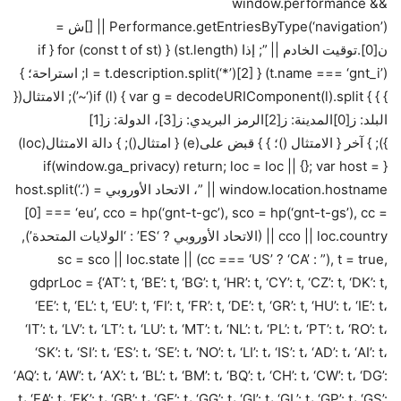
window.performance &&
Performance.getEntriesByType(‘navigation’) || []ش =
ن[0].توقيت الخادم || ”; إذا (st.length) { for (const t of st) { if
(t.name === ‘gnt_i’) { l = t.description.split(‘*’)[2]; استراحة؛ }
} } } if (l) { var g = decodeURIComponent(l).split(‘~’); الامتثال({
البلد: ز[0]المدينة: ز[2]الرمز البريدي: ز[3]، الدولة: ز[1]
}); } آخر { الامتثال ()؛ } } قبض على(e) { امتثال(); } دالة الامتثال(loc)
{ if(window.ga_privacy) return; loc = loc || {}; var host =
window.location.hostname || ”، الاتحاد الأوروبي = host.split(‘.’)
[0] === ‘eu’, cco = hp(‘gnt-t-gc’), sco = hp(‘gnt-t-gs’), cc =
cco || loc.country || (الاتحاد الأوروبي ? ‘ES’ : ‘الولايات المتحدة’),
sc = sco || loc.state || (cc === ‘US’ ? ‘CA’ : ”), t = true,
gdprLoc = {‘AT’: t, ‘BE’: t, ‘BG’: t, ‘HR’: t, ‘CY’: t, ‘CZ’: t, ‘DK’: t,
‘EE’: t, ‘EL’: t, ‘EU’: t, ‘FI’: t, ‘FR’: t, ‘DE’: t, ‘GR’: t, ‘HU’: t، ‘IE’: t،
‘IT’: t، ‘LV’: t، ‘LT’: t، ‘LU’: t، ‘MT’: t، ‘NL’: t، ‘PL’: t، ‘PT’: t، ‘RO’: t،
‘SK’: t، ‘SI’: t، ‘ES’: t، ‘SE’: t، ‘NO’: t، ‘LI’: t، ‘IS’: t، ‘AD’: t، ‘AI’: t،
‘AQ’: t، ‘AW’: t، ‘AX’: t، ‘BL’: t، ‘BM’: t، ‘BQ’: t، ‘CH’: t، ‘CW’: t، ‘DG’:
t، ‘EA’: t، ‘FK’: t، ‘GB’: t، ‘GF’: t، ‘GG’: t، ‘GI’: t، ‘GL’: t، ‘GP’: t، ‘GS’: