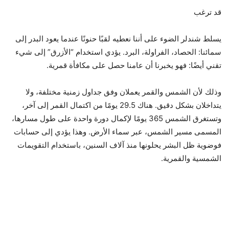
قد ترغب
يسلط شندلر الضوء على أننا نعطيه لقبًا حنونًا عندما يعود البدر إلى
سمائنا: الحصاد، الفراولة، البرد. يؤدي استخدام “الأزرق” إلى شيء
تقني أيضًا: فهو يخبرنا أن عامنا حصل على مكافأة قمرية.
وذلك لأن الشمس والقمر يعملان وفق جداول زمنية مختلفة، ولا
يتداخلان بشكل دقيق. هناك 29.5 يومًا من اكتمال القمر إلى آخر،
وتستغرق الشمس 365 يومًا لإكمال دورة واحدة على طول مسارها،
المسمى مسير الشمس، عبر سماء الأرض. وهذا يؤدي إلى حسابات
فوضوية ظل البشر يحلونها منذ آلاف السنين، باستخدام التقويمات
الشمسية والقمرية.