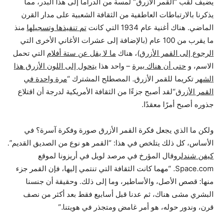
يضيف لقب “القمر الأزرق” لمسة من الدراما إلى هذا البدر، مما
يذكرنا بالارتباطات العاطفية من الثقافة الشعبية على مدار القرن
الماضي. هناك أغنية عام 1934 التي كانت
تم تنفيذها وتسجيلها
منذ
ما يقرب من 100 عام (بالإضافة إلى عشرات الأغاني الأخرى التي
الرجوع إلى القمر الأزرق
)، هناك
ما لا يقل عن ستة أفلام
التي تحمل
الاسم، و
حتى أن هناك بيرة
– واحد هذا
يتحول إلى اللون الأزرق هذا
الشهر
تكريما للقمر الأزرق. المصطلح المشترك “
مرة واحدة في
القمر الأزرق
“لقد أصبح جزءًا من الثقافة الأمريكية لدرجة أن اقتلاع
جذوره أصبح أمرًا معقدًا.
ولكن ما الذي يجعل فكرة القمر الأزرق صورة وفكرة آسرة؟ في
الأساس، كل ذلك يتلخص في هذا: “القمر هو نوع من الصديق القديم”.
كيفن شندلر
وقال المؤرخ في مرصد لويل في أريزونا لموقع
Space.com. “مهما كانت الثقافة التي تنتمي إليها، فإن القمر جزء
منها: قصص الأصل، والأساطير، وما إلى ذلك. وحقيقة أن جنسنا
البشري مشى هناك، ثم عدنا قبل أسابيع فقط بعد أكثر من نصف
قرن، وندور حوله، هو أمر غامض ومتجذر في هويتنا.”