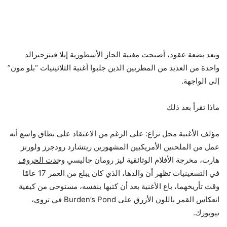
وبعد بضعة عقود، أصبحت مغنية الجاز الأسطورية إيلا فيتزجيرالد
واحدة من العديد من المطربين الذين جلبوا أغنية الثلاثينيات “بلو مون”
إلى الواجهة.
ماذا تقرأ بعد ذلك
مؤلف الأغنية محل نزاع: على الرغم من الاعتقاد على نطاق واسع أنه
عمل من الملحنين الأمريكيين المشهورين ريتشارد رودجرز ولورنز
هارت، مخرجة الأفلام الوثائقية ليز رومان جاليسي
وجدت الحروف
في التسعينيات تظهر أن والدها، الذي كان يبلغ من العمر 17 عامًا
وقت تأريخهما، باع الأغنية بعد أن كتبها بنفسه، مستوحى من كيفية
انعكاس القمر باللون الأزرق على Burden’s Pond في تروي،
نيويورك.