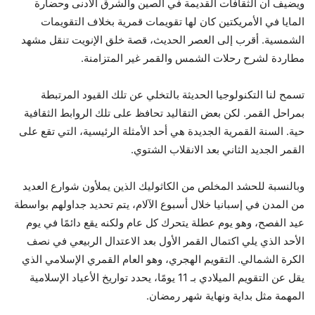
ويضيف أن الثقافات القديمة في الصين والشرق الأدنى وحضارة
المايا في الأمريكتين كان لها تقويمات قمرية بخلاف التقويمات
الشمسية. أقرب إلى العصر الحديث، قصة خلق الإنويت تنقل مشهد
مطاردة لشرح رحلات الشمس والقمر غير المتزامنة.
تسمح لنا التكنولوجيا الحديثة بالتخلي عن تلك القيود المرتبطة
بمراحل القمر. لكن بعض التقاليد تحافظ على تلك الروابط الثقافية
حية. السنة القمرية الجديدة هي أحد الأمثلة الرئيسية، التي تقع على
القمر الجديد الثاني بعد الانقلاب الشتوي.
وبالنسبة للحشد المخلص من الكاثوليك الذين يملأون شوارع العديد
من المدن في إسبانيا خلال أسبوع الآلام، يتم تحديد جداولهم بواسطة
عيد الفصح، وهو يوم عطلة يتحرك كل عام ولكنه يقع دائمًا في يوم
الأحد الذي يلي اكتمال القمر الأول بعد الاعتدال الربيعي في نصف
الكرة الشمالي. التقويم الهجري، وهو العام القمري الإسلامي الذي
يقل عن التقويم الميلادي بـ 11 يومًا، يحدد تواريخ الأعياد الإسلامية
المهمة مثل بداية ونهاية شهر رمضان.