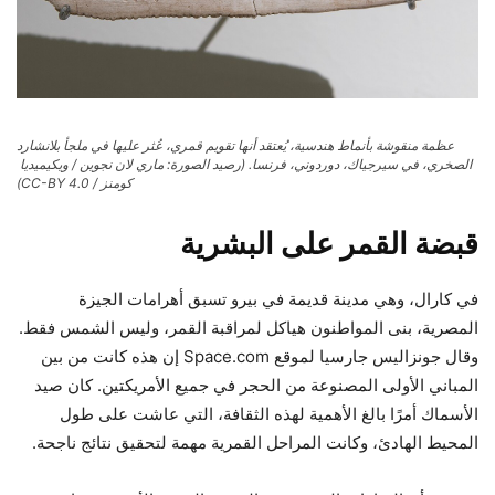
عظمة منقوشة بأنماط هندسية، يُعتقد أنها تقويم قمري، عُثر عليها في ملجأ بلانشارد
الصخري، في سيرجياك، دوردوني، فرنسا.
(رصيد الصورة: ماري لان نجوين / ويكيميديا ​​​​
كومنز / CC-BY 4.0)
قبضة القمر على البشرية
في كارال، وهي مدينة قديمة في بيرو تسبق أهرامات الجيزة
المصرية، بنى المواطنون هياكل لمراقبة القمر، وليس الشمس فقط.
وقال جونزاليس جارسيا لموقع Space.com إن هذه كانت من بين
المباني الأولى المصنوعة من الحجر في جميع الأمريكتين. كان صيد
الأسماك أمرًا بالغ الأهمية لهذه الثقافة، التي عاشت على طول
المحيط الهادئ، وكانت المراحل القمرية مهمة لتحقيق نتائج ناجحة.