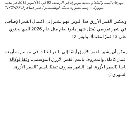
مهرجان النبيذ والطعام بمدينة نيويورك في الرصيف 92 في 16 أكتوبر 2015 في مدينة
نيويورك.
(رصيد الصورة: مايكل لوتشيسانو / غيتي إيماجز لـ NYCWFF)
ويعكس القمر الأزرق هذا التوتر: فهو يشير إلى اكتمال القمر الإضافي
في شهر تقويمي (مثل شهر مايو) لعام مثل عام 2026 الذي يحتوي
على 13 قمرًا مكتملًا، وليس 12.
يمكن أن يشير القمر الأزرق أيضًا إلى البدر الثالث في موسم به أربعة
أقمار كاملة، والمعروف باسم القمر الأزرق الموسمي،
وفقا لوكالة
ناسا
.(القمر الأزرق لهذا الشهر معروف تقنيًا باسم “القمر الأزرق
الشهري”.)