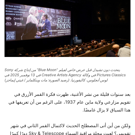
يتحدث دون تشيدل قبل عرض خاص لفيلم “Blue Moon” من إنتاج شركة Sony
Pictures Classics في وكالة Creative Artists Agency في 13 نوفمبر 2025 في
لوس أنجلوس، كاليفورنيا.
(رصيد الصورة: مات وينكلماير / غيتي إيماجز)
بعد سنوات قليلة من نشر الأغنية، ظهرت فكرة القمر الأزرق في
تقويم مزارعي ولاية ماين عام 1937، على الرغم من أن تعريفها في
هذا السياق لا يزال غامضًا.
ولكن من أين أتى المصطلح الحديث لاكتمال القمر الثاني في شهر
تقويمي؟ لعبت مجلة مراقبة السماء Sky & Telescope دورًا كبيرًا