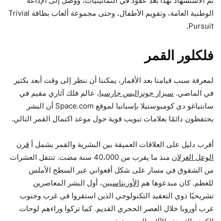
تم الاستشهاد بهذا بعد عقود في الثمانينيات، ووصل إلى الإذاعة
الوطنية العامة، وتقويم الأطفال، وحتى مجموعة ألعاب بطاقة Trivial
Pursuit.
فلكلور القمر
لمعرفة سبب قيامنا بعد الأقمار، يمكننا أن ننظر إلى وقت أبعد بكثير
في الماضي.
سيزار جونزاليس جارسيا
، عالم فلك آثاري مقيم في
سانتياغو دي كومبوستيلا بإسبانيا لموقع Space.com أن البشر
يحتفظون دائمًا بعلامات تبويب قوية حول موعد اكتمال القمر التالي.
أقرب دليل على العلاقات العميقة بين البشرية والقمر يشمل أ
قرن
الوعل الغزلان
منذ ما يقرب من 40،000 سنة مضت. تنتقل العشرات
من الشقوق في مسار على شكل أفعواني عبر السطح الأملس
للعظم. كان مبدعوها هم
الأوريناسيين
، أول البشر المعاصرين
تشريحيًا ذوي التعقيد التكنولوجي الذين استقروا في غرب وجنوب
غرب أوروبا خلال العصر الحجري القديم. كما تركوا وراءهم لوحات