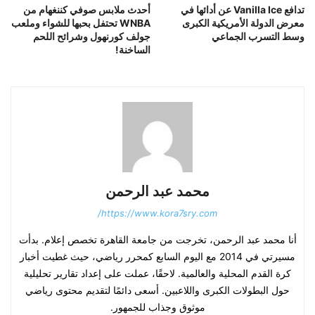
تدافع Vanilla Ice عن أدائها في
أحدث ملابس صوفي كننغهام من
معرض الدولة الأمريكية الكبرى
WNBA تحتفل بحبها للشواء وملعب
وسط التسرب الجماعي
جولف كورنهول وشرائح اللحم
الساخنة!
محمد عبد الرحمن
https://www.kora7sry.com/
أنا محمد عبد الرحمن، تخرجت من جامعة القاهرة تخصص إعلام. بدأت
مسيرتي في 2014 مع اليوم السابع كمحرر رياضي، حيث غطيت أخبار
كرة القدم المحلية والعالمية. لاحقًا، عملت على إعداد تقارير تحليلية
حول البطولات الكبرى واللاعبين. أسعى دائمًا لتقديم محتوى رياضي
موثوق وجذاب للجمهور.