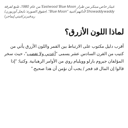
غيتار خاص مبتكر من طراز Eastwood ‘Blue Moon’ من عام 1980، صُنع لفرقة
Showaddywaddy لأدائهم أغنية “Blue Moon”.
(حقوق الصورة: نايجل أوزبورن/
ريدفيرنز/غيتي إيماجز)
لماذا اللون الأزرق؟
أقرب دليل مكتوب على الارتباط بين القمر واللون الأزرق يأتي من
كتيب من القرن السادس عشر يسمى “
أعدني ولا تغضب
“، حيث سخر
المؤلفان جيروم بارلو وويليام روي من الأوامر الرهبانية. وكتبا: “إذا
قالوا إن المال قد فجر / يجب أن نؤمن أن هذا صحيح.”