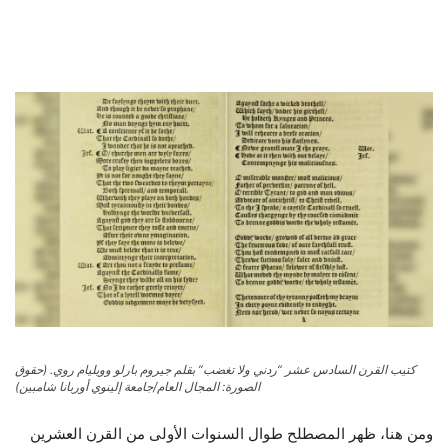
كتيب القرن السادس عشر “ردني ولا تغضب” بقلم جيروم بارلو وويليام روي.
(حقوق
الصورة: المجال العام/جامعة إلينوي أوربانا شامبين)
ومن هنا، ظهر المصطلح طوال السنوات الأولى من القرن العشرين