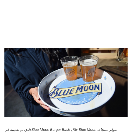
تتوفر منتجات Blue Moon خلال Blue Moon Burger Bash الذي تم تقديمه في