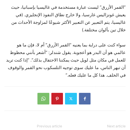
“القمر الأزرق” ليست عبارة مستخدمة في غاليسيا بإسبانيا، حيث
يعيش غونزاليس غارسيا، ولا خارج نطاق النفوذ الإنجليزي. (في
غاليسيا، يتم التعبير عن التعبير الأكثر شيوعًا لمزاوجة الأحداث من
خلال تين بألوان مختلفة.)
سواء كنت على دراية بما يعنيه “القمر الأزرق” أم لا، فإن ما هو
عالمي هو أن البدر هو أعجوبة. يقول شندلر: “أشعر بأنني محظوظ
للعمل في مكان مثل لويل حيث يمكننا الاحتفال بذلك”. “إذا كنت تريد
أن تبهر الناس، ما عليك سوى توجيه التلسكوب نحو القمر والوقوف
في الخلف. هذا كل ما عليك فعله.”
Previous article
Next article