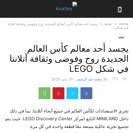
Home
ثقافة
يجسد أحد معالم كأس العالم الجديدة روح وفوضى وثقافة أتلانتا
في شكل...
ثقافة
يجسد أحد معالم كأس العالم
الجديدة روح وفوضى وثقافة أتلانتا
في شكل LEGO
77
0
By
محمد عبد الرحمن
-
29 مايو، 2026
تجري الاستعدادات لكأس العالم في جميع أنحاء أتلانتا، بما في ذلك
داخل MINILAND التابع لمركز LEGO Discovery Center، حيث يتم
تجميع تجربة عائلية ممتعة معًا قطعة واحدة في كل مرة.