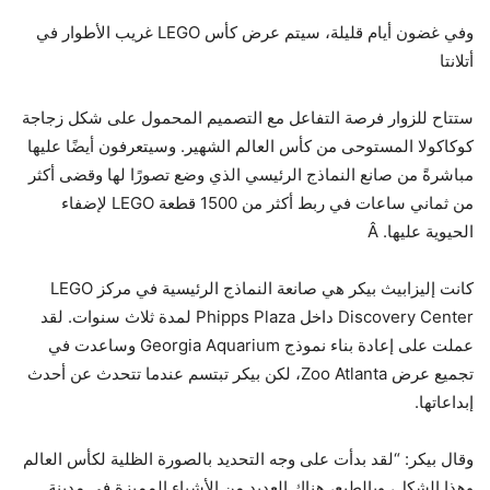
وفي غضون أيام قليلة، سيتم عرض كأس LEGO غريب الأطوار في
أتلانتا
ستتاح للزوار فرصة التفاعل مع التصميم المحمول على شكل زجاجة
كوكاكولا المستوحى من كأس العالم الشهير. وسيتعرفون أيضًا عليها
مباشرةً من صانع النماذج الرئيسي الذي وضع تصورًا لها وقضى أكثر
من ثماني ساعات في ربط أكثر من 1500 قطعة LEGO لإضفاء
الحيوية عليها. Â
كانت إليزابيث بيكر هي صانعة النماذج الرئيسية في مركز LEGO
Discovery Center داخل Phipps Plaza لمدة ثلاث سنوات. لقد
عملت على إعادة بناء نموذج Georgia Aquarium وساعدت في
تجميع عرض Zoo Atlanta، لكن بيكر تبتسم عندما تتحدث عن أحدث
إبداعاتها.
وقال بيكر: “لقد بدأت على وجه التحديد بالصورة الظلية لكأس العالم
وهذا الشكل، وبالطبع، هناك العديد من الأشياء المميزة في مدينة