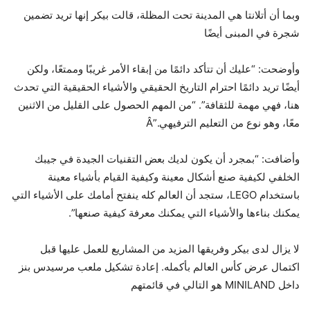
وبما أن أتلانتا هي المدينة تحت المظلة، قالت بيكر إنها تريد تضمين
شجرة في المبنى أيضًا
وأوضحت: “عليك أن تتأكد دائمًا من إبقاء الأمر غريبًا وممتعًا، ولكن
أيضًا تريد دائمًا احترام التاريخ الحقيقي والأشياء الحقيقية التي تحدث
هنا، فهي مهمة للثقافة”. “من المهم الحصول على القليل من الاثنين
معًا، وهو نوع من التعليم الترفيهي.”Â
وأضافت: “بمجرد أن يكون لديك بعض التقنيات الجيدة في جيبك
الخلفي لكيفية صنع أشكال معينة وكيفية القيام بأشياء معينة
باستخدام LEGO، ستجد أن العالم كله ينفتح أمامك على الأشياء التي
يمكنك بناءها والأشياء التي يمكنك معرفة كيفية صنعها”.
لا يزال لدى بيكر وفريقها المزيد من المشاريع للعمل عليها قبل
اكتمال عرض كأس العالم بأكمله. إعادة تشكيل ملعب مرسيدس بنز
داخل MINILAND هو التالي في قائمتهم