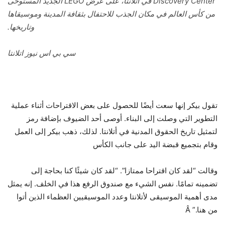
Discovery Center في أتلانتا، على عرض LEGO الجديد المستوحى
من كأس العالم في مكان الجذب للاحتفال بثقافة المدينة وموسيقاها
وتاريخها.
سي بي اس نيوز اتلانتا
تقول بيكر إنها سعت أيضًا للحصول على بعض الاقتراحات أثناء عملية
التطوير التي وصلت إلى البناء. أوصى أحد الضيوف بإضافة رمز
لتمثيل تاريخ الحقوق المدنية في أتلانتا. لذلك، ذهب بيكر إلى العمل
وقام بتجميع قبضة اليد على جانب الكأس
وقالت “لقد كان اقتراحا ممتازا”. “لقد كان شيئًا كنا بحاجة إلى
تضمينه تمامًا. نفس الشيء مع صندوق الرفع هذا في الخلف. إنه يمثل
مدى أهمية الموسيقى لأتلانتا وعدد الموسيقيين العظماء الذين أتوا
من هنا.” Â