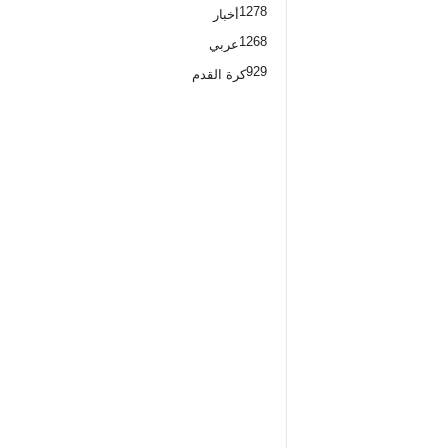
1278
أخبار
1268
عربي
929
كرة القدم