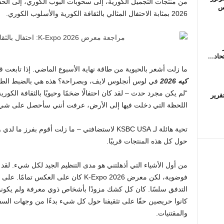
وس
2026 بمثابة الاحتفال المثالي بالثقافة الكورية والأسلوب الكوري.
اد...
ما زلت أشعر بالحيوية من طاقة نهاية الأسبوع الماضي. إذا تا
كيه 2026
في لوس أنجلوس لايف، وبصراحة؟ هذه هي بالضبط الطريق
“لم يكن مجرد حدث – لقد كان احتفالًا ضخمًا وحيويًا بالثقافة ال
لا: تقرير
اللحظة التي دخلت فيها إلى الأرض، عرفت أنني سأحصل على شيء
تحية هائلة لـ KSBC USA لاستضافتي – ما زلت أقوم بف
حول كل هذه المنتجات قريبًا.
من أول الأشياء التي أذهلتني هو مدى التنظيم الجيد لكل شيء. لقد ذ
فوضوية، لكن معرض K-Expo 2026 كان على ال
التدفق سلسًا. كان كل كشك مزودًا بأشخاص ذوي معرفة ولم يكونوا
كانوا حريصين حقًا على تثقيفنا حول كل شيء بدءًا من وجهات السف
والمقتنيات.