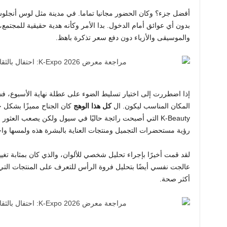
أفضل جزء؟ وكان الحضور مجانيا تماما. في مدينة مثل لوس أنجلوس
بدون أي عوائق أمام الدخول. بدا الأمر وكأنه هدية حقيقية للمجتم
والموسيقى والأزياء دون دفع سعر تذكرة باهظ.
المكان المناسب ليكون. ال
كل هذا الوهج
K-Beauty التي أصبحت رائجة حاليًا في سيول ولكن يصعب العثو
رؤية مستحضرات التجميل ومنتجات العناية بالبشرة هذه ولمسها واختب
لقد قمت أخيرًا بإجراء تحليل شخصي للألوان، والذي كان بمثابة تغيير
عالجت نفسي أيضًا بتحليل فروة الرأس للتعرف على المنتجات ا
أكثر صحة.