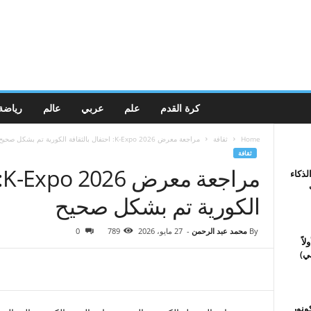
كرة القدم
علم
عربي
عالم
رياضة
Home
ثقافة
مراجعة معرض K-Expo 2026: احتفال بالثقافة الكورية تم بشكل صحيح
ثقافة
م
لذكاء
الكورية تم بشكل صحيح
By
محمد عبد الرحمن
-
27 مايو، 2026
789
0
اً
ي)
كونور