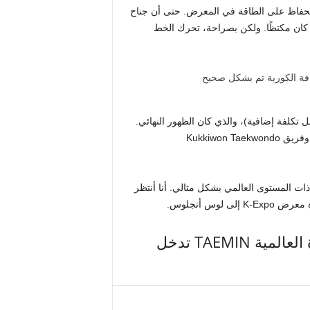
الحفاظ على الطاقة في المعرض. حتى أن جناح
 كان مكتظًا. ولكن بصراحة، تحرك الخط
تكلفة إضافية)، والذي كان الظهور النهائي.
كانت التشكيلة مكدسة: جاي بارك، وLNGSHOT، وP1Harmony، وفريق Kukkiwon Taekwondo
ات المستوى العالمي بشكل مثالي. أنا أنتظر
وس أنجلوس.
ذات صلة: إطلاق العنان لـ “الإذن”: الظاهرة العالمية TAEMIN تدخل