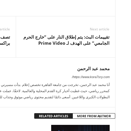
article
Next article
تقييمات البث: يتم إطلاق النار على “خارج الحرم
تصف أ
الجامعي” على الهدف لـ Prime Video
براكست
محمد عبد الرحمن
https://www.kora7sry.com/
كمحرر رياضي، حيث غطيت أخبار كرة القدم المحلية والعالمية. لاحقًا، عملت عل
البطولات الكبرى واللاعبين. أسعى دائمًا لتقديم محتوى رياضي موثوق وجذاب لل
RELATED ARTICLES
MORE FROM AUTHOR