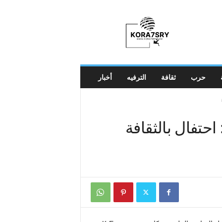
K
o
r
a
7
s
r
حرب
ثقافة
الترفيه
أخبار
y
راجعة معرض K-Expo 2026: احتفال بالثقافة