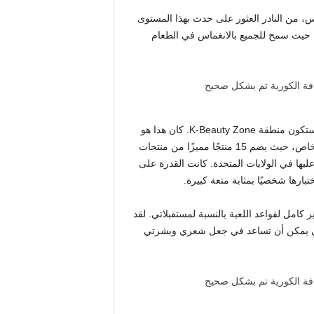
، من النادر العثور على حدث بهذا المستوى
ع، حيث سمح للجميع بالانغماس في الطعام
إذا اضطررت إلى اختيار تسليط الضوء على عطلة نهاية الأسبوع، فستكون منطقة K-Beauty Zone. كان هذا هو
كان الجناح مميزًا بشكل خاص، حيث يضم 15 منتجًا مميزًا من منتجات
ر عليها في الولايات المتحدة. كانت القدرة على
ارها شخصيًا بمثابة متعة كبيرة.
 كامل لقواعد اللعبة بالنسبة لمستقبلاتي. لقد
لتي يمكن أن تساعد في جعل شعري وبشرتي