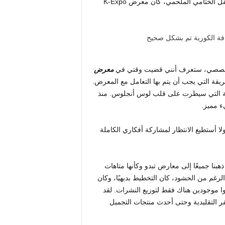
من منتجات التجميل الكورية، إلى سحوبات البوب ​​الكوري، إلى الحفل الختامي الملحمي، كان معرض K-Expo
بعت قصصي، ستعرف أنني قضيت وقتي في
معرض
ة التي يجب أن يتم بها التعامل مع المعرض.
كورية التي سيطرت على قلب لوس أنجلوس. منذ
 مميز.
رز ما لدي ولا أستطيع الانتظار لمشاركة أفكاري الكاملة
هبنا جميعًا إلى معارض تبدو وكأنها متاهات
عكس تمامًا. على الرغم من الحشود، كان التخطيط بديهيًا، وكان
 موجودين هناك فقط لتوزيع النشرات. لقد
ر التقليدية وحتى أحدث منتجات التجميل