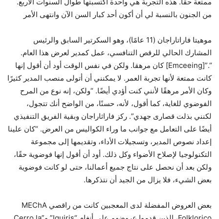
ممتعة حقًا. هذه التجربة هي واحدة اكتسبتها طوال السنوات الأربع.
من الجنون بالنسبة لي أن أكون أحد كبار السن الآن وانتهى الأمر
موهيتا فاراتاراجان (11 عامًا)، وهو السكرتير السابق والرئيس
المشارك الحالي للرقص التنافسي، عمل كمدير لعرض هذا العام.
“.”[Emceeing] كان مرهقا. ولكن في نفس الوقت أود أن أقول إنها
كانت ممتعة لأنها تجربة العمر. لا يمكنني أن أتولى منصب المدير كثيرًا
وكان الأمر مرهقًا لأنني كنت أؤدي أيضًا. “ولكن، إنه نوع من المرح
الفوضوي للغاية، كما أقول، لأنه، حسنًا، من الواضح أنك تتجول،
لكنني بذلت قصارى جهدي”. ركز فاراثاراجان وبقية الفريق التنفيذي
أيضًا على التعامل مع جوانب ما وراء الكواليس من العرض. “كان علينا
إعداد نصوص المدير، وتسجيلات الأداء، وتقديمها إلى مجموعة
التكنولوجيا لإصلاح الأضواء وكل ذلك. أود أن أقول إنها فوضوية حقًا،
ولكن بعد أن نحصل على نتاج جميع أعمالنا، حتى لو كانت فوضوية
بعض الشيء، فلا يزال من الجيد أن نتذكرها.
بعض العروض المفضلة لدى المعجبين كانت من راقصي MEChA
Folklorico، الذين قدموا عروضهم على أنغام “Iguiris” و”Cerro la