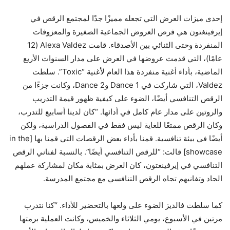
إحدى ميزات العرض التي تجعله مميزًا جدًا لمجتمع الرقص في
إيرفينغتون هي فرص العروض الجماعية الصغيرة والمعزوفات
المنفردة وحتى الثنائي بين الأصدقاء. قامت Alexa Valdez (12
عامًا)، التي قدمت عروضها في العرض على مدار السنوات الأربع
الماضية، بأداء أغنية منفردة هذا العام لأغنية “Toxic”. سلطت
Valdez، التي شاركت في Dance 1 وDance 2، وكانت جزءًا من
الرقص التنافسي أيضًا، الضوء على كيفية ظهور قيمة التدريب
والروتين على مدار عام كامل في أدائها. “كان لدينا أسابيع للتدرب،
وكان الرقص ممتعًا للغاية ليس فقط في الفصول الدراسية، ولكن
أيضًا في بيئة تنافسية. قمنا بأداء بعض الرقصات التي قمنا بها [in the
showcase] قالت: “للرقص التنافسي أيضًا”. بالنسبة لفناني الرقص
التنافسي في إيرفينغتون، كان العرض بمثابة مكان لمشاركة عملهم
الجاد وتفانيهم تجاه الرقص التنافسي مع مجتمع المدرسة.
كما سلطت فالديز الضوء على ولعها بالتحضير للأداء. “كنا نتدرب
مرتين في الأسبوع، يومي الثلاثاء والخميس، وكانت العملية برمتها