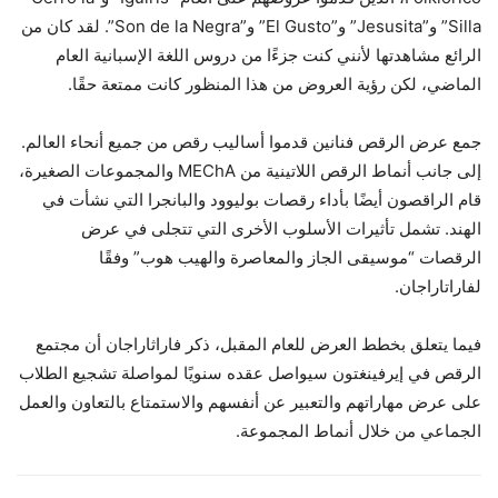
Silla” و”Jesusita” و”El Gusto” و”Son de la Negra”. لقد كان من
الرائع مشاهدتها لأنني كنت جزءًا من دروس اللغة الإسبانية العام
الماضي، لكن رؤية العروض من هذا المنظور كانت ممتعة حقًا.
جمع عرض الرقص فنانين قدموا أساليب رقص من جميع أنحاء العالم.
إلى جانب أنماط الرقص اللاتينية من MEChA والمجموعات الصغيرة،
قام الراقصون أيضًا بأداء رقصات بوليوود والبانجرا التي نشأت في
الهند. تشمل تأثيرات الأسلوب الأخرى التي تتجلى في عرض
الرقصات “موسيقى الجاز والمعاصرة والهيب هوب” وفقًا
لفاراتاراجان.
فيما يتعلق بخطط العرض للعام المقبل، ذكر فاراثاراجان أن مجتمع
الرقص في إيرفينغتون سيواصل عقده سنويًا لمواصلة تشجيع الطلاب
على عرض مهاراتهم والتعبير عن أنفسهم والاستمتاع بالتعاون والعمل
الجماعي من خلال أنماط المجموعة.