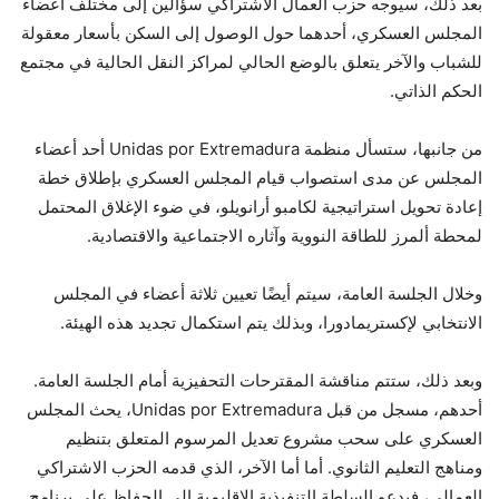
بعد ذلك، سيوجه حزب العمال الاشتراكي سؤالين إلى مختلف أعضاء
المجلس العسكري، أحدهما حول الوصول إلى السكن بأسعار معقولة
للشباب والآخر يتعلق بالوضع الحالي لمراكز النقل الحالية في مجتمع
الحكم الذاتي.
من جانبها، ستسأل منظمة Unidas por Extremadura أحد أعضاء
المجلس عن مدى استصواب قيام المجلس العسكري بإطلاق خطة
إعادة تحويل استراتيجية لكامبو أرانويلو، في ضوء الإغلاق المحتمل
لمحطة ألمرز للطاقة النووية وآثاره الاجتماعية والاقتصادية.
وخلال الجلسة العامة، سيتم أيضًا تعيين ثلاثة أعضاء في المجلس
الانتخابي لإكستريمادورا، وبذلك يتم استكمال تجديد هذه الهيئة.
وبعد ذلك، ستتم مناقشة المقترحات التحفيزية أمام الجلسة العامة.
أحدهم، مسجل من قبل Unidas por Extremadura، يحث المجلس
العسكري على سحب مشروع تعديل المرسوم المتعلق بتنظيم
ومناهج التعليم الثانوي. أما أما الآخر، الذي قدمه الحزب الاشتراكي
العمالي، فيدعو السلطة التنفيذية الإقليمية إلى الحفاظ على برنامج